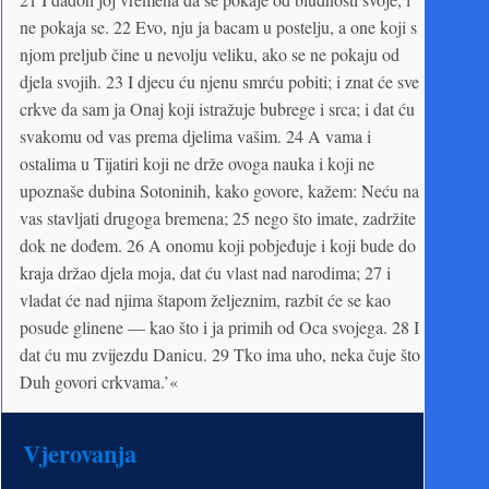
ne pokaja se. 22 Evo, nju ja bacam u postelju, a one koji s
njom preljub čine u nevolju veliku, ako se ne pokaju od
djela svojih. 23 I djecu ću njenu smrću pobiti; i znat će sve
crkve da sam ja Onaj koji istražuje bubrege i srca; i dat ću
svakomu od vas prema djelima vašim. 24 A vama i
ostalima u Tijatiri koji ne drže ovoga nauka i koji ne
upoznaše dubina Sotoninih, kako govore, kažem: Neću na
vas stavljati drugoga bremena; 25 nego što imate, zadržite
dok ne dođem. 26 A onomu koji pobjeđuje i koji bude do
kraja držao djela moja, dat ću vlast nad narodima; 27 i
vladat će nad njima štapom željeznim, razbit će se kao
posude glinene — kao što i ja primih od Oca svojega. 28 I
dat ću mu zvijezdu Danicu. 29 Tko ima uho, neka čuje što
Duh govori crkvama.’«
Vjerovanja