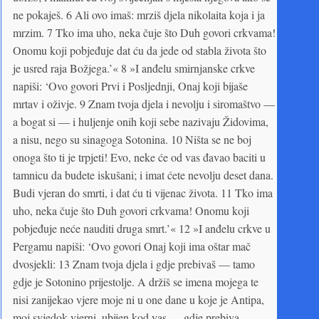
ne pokaješ. 6 Ali ovo imaš: mrziš djela nikolaita koja i ja
mrzim. 7 Tko ima uho, neka čuje što Duh govori crkvama!
Onomu koji pobjeđuje dat ću da jede od stabla života što
je usred raja Božjega.’« 8 »I anđelu smirnjanske crkve
napiši: ‘Ovo govori Prvi i Posljednji, Onaj koji bijaše
mrtav i oživje. 9 Znam tvoja djela i nevolju i siromaštvo —
a bogat si — i huljenje onih koji sebe nazivaju Židovima,
a nisu, nego su sinagoga Sotonina. 10 Ništa se ne boj
onoga što ti je trpjeti! Evo, neke će od vas đavao baciti u
tamnicu da budete iskušani; i imat ćete nevolju deset dana.
Budi vjeran do smrti, i dat ću ti vijenac života. 11 Tko ima
uho, neka čuje što Duh govori crkvama! Onomu koji
pobjeđuje neće nauditi druga smrt.’« 12 »I anđelu crkve u
Pergamu napiši: ‘Ovo govori Onaj koji ima oštar mač
dvosjekli: 13 Znam tvoja djela i gdje prebivaš — tamo
gdje je Sotonino prijestolje. A držiš se imena mojega te
nisi zanijekao vjere moje ni u one dane u koje je Antipa,
moj svjedok vjerni, ubijen kod vas — gdje prebiva