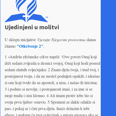
Ujedinjeni u molitvi
U sklopu inicijative
Vjerujte Njegovim prorocima
danas
"Otkrivenje 2"
čitamo
.
1 »Anđelu efežanske crkve napiši: ‘Ovo govori Onaj koji
drži sedam zvijezda u desnici svojoj, Onaj koji hodi posred
sedam zlatnih svijećnjaka: 2 Znam djela tvoja, i trud tvoj, i
postojanost tvoju, i da ne možeš podnijeti opakih; i iskušao
si one koji tvrde da su apostoli, a nisu, i našao ih lašcima;
3 i podnio si nevolje, i postojanosti imaš, i za ime si se
moje trudio i nisi klonuo. 4 Ali imam protiv tebe što si
svoju prvu ljubav ostavio. 5 Spomeni se dakle odakle si
pao, i pokaj se i čini prva djela. Inače dolazim k tebi
ubrzo; i maknut ću tvoj svijećnjak s mjesta njegova ako se