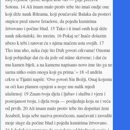
Sotona. 14 Ali imam malo protiv tebe što imaš ondje one
koji drže nauk Bileama, koji poučavaše Balaka da postavi
stupicu pred sinove Izraelove, da pojedu kumirima
žrtvovano i počine blud. 15 Tako i ti imaš onih koji drže
nauk nikolaitski, što mrzim. 16 Pokaj se! Inače dolazim
ubrzo k tebi i ratovat ću s njima mačem usta svojih. 17
Tko ima uho, neka čuje što Duh govori crkvama! Onomu
koji pobjeđuje dat ću da jede od mȁne skrivene; i dat ću
mu kamen bijeli, a na kamenu napisano novo ime što ga ne
sazna nitko osim onoga koji ga prima.’« 18 »I anđelu
crkve u Tijatiri napiši: ‘Ovo govori Sin Božji, Onaj kojemu
su oči kao plamen ognjeni a noge mu nalik mjedi
ulaštenoj: 19 Znam tvoja djela i ljubav i službu i vjeru i
postojanost tvoju, i djela tvoja — posljednja koja su i veća
od prvih. 20 Ali imam malo protiv tebe što dopuštaš ženi
Jezabeli, koja sebe naziva proročicom, naučavati i zavoditi
moje sluge da počine blud i pojedu kumirima žrtvovano.
21 I dadoh joj vremena da se pokaje od bludnosti svoje, i