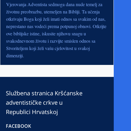
Vjerovanja Adventista sedmoga dana nude temelj za
životnu preobrazbu, utemeljen na Bibliji. Ta učenja
otkrivaju Boga koji želi imati odnos sa svakim od nas,
neprestano nas vodeći prema potpunoj obnovi. Otkrijte
ove biblijske istine, iskusite njihovu snagu u
svakodnevnom životu i razvijte smislen odnos sa
Stvoriteljem koji želi vašu cjelovitost u svakoj
dimenziji.
Službena stranica Kršćanske
adventističke crkve u
Republici Hrvatskoj
FACEBOOK