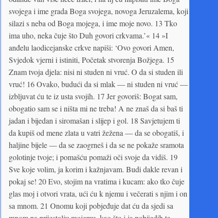
svojega i ime grada Boga svojega, novoga Jeruzalema, koji
silazi s neba od Boga mojega, i ime moje novo. 13 Tko
ima uho, neka čuje što Duh govori crkvama.’« 14 »I
anđelu laodicejanske crkve napiši: ‘Ovo govori Amen,
Svjedok vjerni i istiniti, Početak stvorenja Božjega. 15
Znam tvoja djela: nisi ni studen ni vruć. O da si studen ili
vruć! 16 Ovako, budući da si mlak — ni studen ni vruć —
izbljuvat ću te iz usta svojih. 17 Jer govoriš: Bogat sam,
obogatio sam se i ništa mi ne treba! A ne znaš da si baš ti
jadan i bijedan i siromašan i slijep i gol. 18 Savjetujem ti
da kupiš od mene zlata u vatri žežena — da se obogatiš, i
haljine bijele — da se zaogrneš i da se ne pokaže sramota
golotinje tvoje; i pomašću pomaži oči svoje da vidiš. 19
Sve koje volim, ja korim i kažnjavam. Budi dakle revan i
pokaj se! 20 Evo, stojim na vratima i kucam: ako tko čuje
glas moj i otvori vrata, ući ću k njemu i večerati s njim i on
sa mnom. 21 Onomu koji pobjeđuje dat ću da sjedi sa
mnom na prijestolju mojemu, kao što i ja pobijedih te