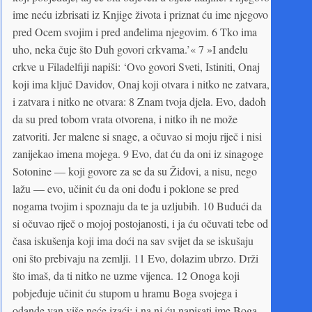
ime neću izbrisati iz Knjige života i priznat ću ime njegovo
pred Ocem svojim i pred anđelima njegovim. 6 Tko ima
uho, neka čuje što Duh govori crkvama.’« 7 »I anđelu
crkve u Filadelfiji napiši: ‘Ovo govori Sveti, Istiniti, Onaj
koji ima ključ Davidov, Onaj koji otvara i nitko ne zatvara,
i zatvara i nitko ne otvara: 8 Znam tvoja djela. Evo, dadoh
da su pred tobom vrata otvorena, i nitko ih ne može
zatvoriti. Jer malene si snage, a očuvao si moju riječ i nisi
zanijekao imena mojega. 9 Evo, dat ću da oni iz sinagoge
Sotonine — koji govore za se da su Židovi, a nisu, nego
lažu — evo, učinit ću da oni dođu i poklone se pred
nogama tvojim i spoznaju da te ja uzljubih. 10 Budući da
si očuvao riječ o mojoj postojanosti, i ja ću očuvati tebe od
časa iskušenja koji ima doći na sav svijet da se iskušaju
oni što prebivaju na zemlji. 11 Evo, dolazim ubrzo. Drži
što imaš, da ti nitko ne uzme vijenca. 12 Onoga koji
pobjeđuje učinit ću stupom u hramu Boga svojega i
odande van više neće izaći; i na nj ću napisati ime Boga