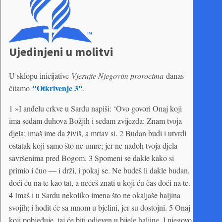
Ujedinjeni u molitvi
U sklopu inicijative
Vjerujte Njegovim prorocima
danas
"Otkrivenje 3"
čitamo
.
1 »I anđelu crkve u Sardu napiši: ‘Ovo govori Onaj koji
ima sedam duhova Božjih i sedam zvijezda: Znam tvoja
djela; imaš ime da živiš, a mrtav si. 2 Budan budi i utvrdi
ostatak koji samo što ne umre; jer ne nađoh tvoja djela
savršenima pred Bogom. 3 Spomeni se dakle kako si
primio i čuo — i drži, i pokaj se. Ne budeš li dakle budan,
doći ću na te kao tat, a nećeš znati u koji ću čas doći na te.
4 Imaš i u Sardu nekoliko imena što ne okaljaše haljina
svojih; i hodit će sa mnom u bjelini, jer su dostojni. 5 Onaj
koji pobjeđuje, taj će biti odjeven u bijele haljine. I njegovo