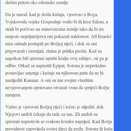
dužim putem oko edomske zemlje.
Da je narod, kad je došla kušnja, vjerovao u Boga,
Vojskovođa vojske Gospodnje vodio bi ih kroz Edom, a
strah bi počivao na stanovnicima zemlje tako da bi im
umjesto neprijateljstva oni pokazali naklonost. Ali Izraelci
nisu odmah postupili po Božjoj riječi, i dok su oni
prigovarali i mrmljali, zlatna je prilika prošla. Kad su
napokon bili spremni uputiti kralju svoj zahtjev, on ga je
odbio. Otkad su napustili Egipat, Sotona je neprekidno
postavljao smetnje i kušnje na njihovom putu da ne bi
naslijedili Kanaan. A oni su mu svojim vlastitim
nevjerovanjem opetovano otvarali vrata da spriječi Božju
namjeru.
Važno je vjerovati Božjoj riječi i točno je slijediti, dok
Njegovi anđeli čekaju da rade za nas. Zli anđeli su
spremni usprotiviti se svakom koraku naprijed. Kad Božja
providnost zapovijeda svojoj djeci da pođu, Sotona ih kuša