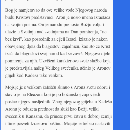
Bog je namjeravao da ove velike vođe Njegovog naroda
budu Kristovi predstavnici. Aron je nosio imena Izraelaca
na svojim prsima. On je narodu prenosio Božju volju i
ulazio u Svetinju nad svetinjama na Dan pomirenja, “ne
bez krvi”, kao posrednik za cijeli Izrael. Izlazio je nakon
obavljenog djela da blagoslovi zajednicu, kao što će Krist
izaći da blagoslovi svoj narod kad se završi Njegovo djelo
pomirenja za njih. Uzvišeni karakter ove svete službe koja
je predstavljala našeg Velikog svećenika učinio je Aronov
grijeh kod Kadeša tako velikim.
Mojsije je s velikom žalošću skinuo s Arona svetu odoru i
stavio je na Eleazara koji je po božanskoj zapovijedi
postao njegov nasljednik. Zbog njegovog grijeha u Kadešu
Aronu je oduzeta prednost da služi kao Božji veliki
svećenik u Kanaanu, da prinese prvu žrtvu u dobroj zemlji
i time posveti Izraelovu baštinu. Mojsije je trebao nastaviti