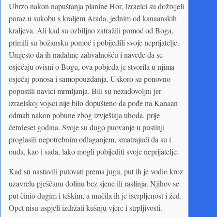
Ubrzo nakon napuštanja planine Hor, Izraelci su doživjeli
poraz u sukobu s kraljem Arada, jednim od kanaanskih
kraljeva. Ali kad su ozbiljno zatražili pomoć od Boga,
primili su božansku pomoć i pobijedili svoje neprijatelje.
Umjesto da ih nadahne zahvalnošću i navede da se
osjećaju ovisni o Bogu, ova pobjeda je stvorila u njima
osjećaj ponosa i samopouzdanja. Uskoro su ponovno
popustili navici mrmljanja. Bili su nezadovoljni jer
izraelskoj vojsci nije bilo dopušteno da pođe na Kanaan
odmah nakon pobune zbog izvještaja uhoda, prije
četrdeset godina. Svoje su dugo puovanje u pustinji
proglasili nepotrebnim odlaganjem, smatrajući da su i
onda, kao i sada, lako mogli pobijediti svoje neprijatelje.
Kad su nastavili putovati prema jugu, put ih je vodio kroz
uzavrelu pješčanu dolinu bez sjene ili raslinja. Njihov se
put činio dugim i teškim, a mučila ih je iscrpljenost i žeđ.
Opet nisu uspjeli izdržati kušnju vjere i strpljivosti.