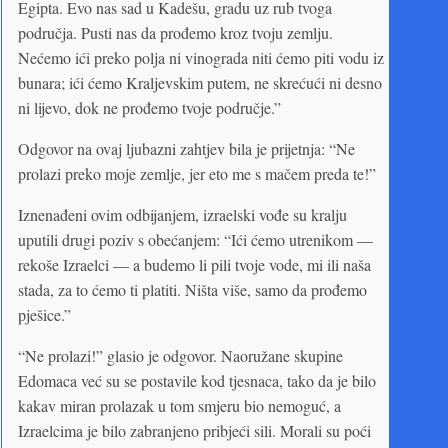
Egipta. Evo nas sad u Kadešu, gradu uz rub tvoga
područja. Pusti nas da prođemo kroz tvoju zemlju.
Nećemo ići preko polja ni vinograda niti ćemo piti vodu iz
bunara; ići ćemo Kraljevskim putem, ne skrećući ni desno
ni lijevo, dok ne prođemo tvoje područje.”
Odgovor na ovaj ljubazni zahtjev bila je prijetnja: “Ne
prolazi preko moje zemlje, jer eto me s mačem preda te!”
Iznenađeni ovim odbijanjem, izraelski vođe su kralju
uputili drugi poziv s obećanjem: “Ići ćemo utrenikom —
rekoše Izraelci — a budemo li pili tvoje vode, mi ili naša
stada, za to ćemo ti platiti. Ništa više, samo da prođemo
pješice.”
“Ne prolazi!” glasio je odgovor. Naoružane skupine
Edomaca već su se postavile kod tjesnaca, tako da je bilo
kakav miran prolazak u tom smjeru bio nemoguć, a
Izraelcima je bilo zabranjeno pribjeći sili. Morali su poći