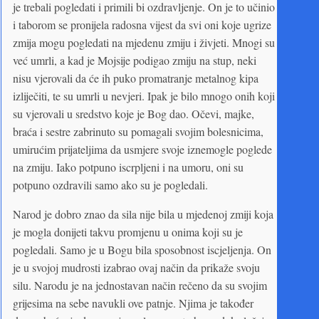
je trebali pogledati i primili bi ozdravljenje. On je to učinio
i taborom se pronijela radosna vijest da svi oni koje ugrize
zmija mogu pogledati na mjedenu zmiju i živjeti. Mnogi su
već umrli, a kad je Mojsije podigao zmiju na stup, neki
nisu vjerovali da će ih puko promatranje metalnog kipa
izliječiti, te su umrli u nevjeri. Ipak je bilo mnogo onih koji
su vjerovali u sredstvo koje je Bog dao. Očevi, majke,
braća i sestre zabrinuto su pomagali svojim bolesnicima,
umirućim prijateljima da usmjere svoje iznemogle poglede
na zmiju. Iako potpuno iscrpljeni i na umoru, oni su
potpuno ozdravili samo ako su je pogledali.
Narod je dobro znao da sila nije bila u mjedenoj zmiji koja
je mogla donijeti takvu promjenu u onima koji su je
pogledali. Samo je u Bogu bila sposobnost iscjeljenja. On
je u svojoj mudrosti izabrao ovaj način da prikaže svoju
silu. Narodu je na jednostavan način rečeno da su svojim
grijesima na sebe navukli ove patnje. Njima je također