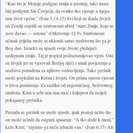
“Kao što je Mojsije podigao zmiju u pustinji, tako mora
biti podignut Sin Čovječji, da svatko tko vjeruje u njega
ima život vječni.” (Ivan 3,14.15) Svi koji su ikada živjeli
na Zemlji osjetili su smrtonosni ubod “stare Zmije, koja se
zove đavao — sotona” (Otkrivenje 12,9). Smrtonosni
učinak grijeha može se ukloniti samo sredstvom što ga je
Bog dao. Izraelci su spasili svoje živote gledajući
uzdignutu zmiju. Taj je pogled podrazumijevao vjeru. Oni
su živjeli jer su vjerovali Božjoj riječi i imali povjerenja u
sredstva ponuđena za njihovo ozdravljenje. Tako grešnik
može pogledati na Krista i živjeti. On prima oprost vjerom
u žrtvu pomirenja. Za razliku od nepomičnog, beživotnog
simbola, Krist u sebi ima ima moć i krijepost da iscijeli
pokajanog grešnika.
Premda se grešnik ne može spasiti, ipak postoji nešto što
on može učiniti da osigura spasenje. “A tko dođe k meni,”
kaže Krist, “sigurno ga neću izbaciti van.” (Ivan 6,37) Ali