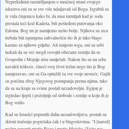
Neprekidnim razmišljanjem o mračnoj strani svojega
iskustva oni su se sve više udaljavali od Boga. Izgubili su
iz vida činjenicu kako bi, da nisu mrmljali kad je voda
prestala teći kod Kadeša, bili pošteđeni putovanja oko
Edoma. Bog im je namijenio nešto bolje. Njihova su srca
trebala biti ispunjena zahvalnošću što ih je tako blago
kaznio za njihove grijehe. Ali umjesto toga, oni su sebi
laskali da su već mogli osvojiti obećanu zemlju da se
Gospodin i Mojsije nisu umiješali. Nakon što su na sebe
navukli teškoće, čineći svoj život težim nego što je Bog
namjeravao, oni su Ga optužili za sve svoje nesreće. Gajili
su gorčinu zbog Njegovog postupanja prema njima, tako
da su na kraju sa svime postali nezadovoljni. Egipat je
izgledao ljepši i poželjniji od slobode i zemlje u koju ih je
Bog vodio.
Kad su Izraelci popustili duhu nezadovoljstva, postali su
skloni traženju pogrešaka čak i u blagoslovima. “I [narod]
počne govoriti protiv Boga i protiv Mojsija: ‘Zašto nas