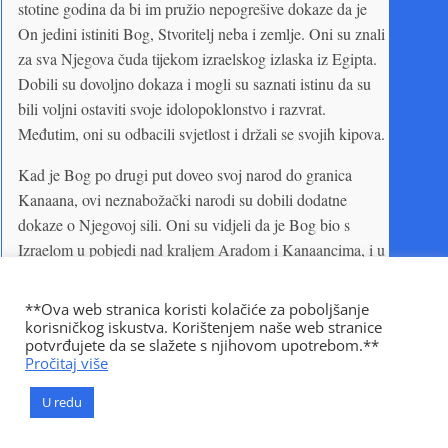
stotine godina da bi im pružio nepogrešive dokaze da je
On jedini istiniti Bog, Stvoritelj neba i zemlje. Oni su znali
za sva Njegova čuda tijekom izraelskog izlaska iz Egipta.
Dobili su dovoljno dokaza i mogli su saznati istinu da su
bili voljni ostaviti svoje idolopoklonstvo i razvrat.
Međutim, oni su odbacili svjetlost i držali se svojih kipova.
Kad je Bog po drugi put doveo svoj narod do granica
Kanaana, ovi neznabožački narodi su dobili dodatne
dokaze o Njegovoj sili. Oni su vidjeli da je Bog bio s
Izraelom u pobjedi nad kraljem Aradom i Kanaancima, i u
čudu što ga je učinio da spasi one koji su umirali od ujeda
zmija. Premda su Edomci zabranili Izraelcima prolazak
**Ova web stranica koristi kolačiće za poboljšanje
kroz svoju zemlju, i tako ih prisilili da pođu dugim i
korisničkog iskustva. Korištenjem naše web stranice
potvrđujete da se slažete s njihovom upotrebom.**
napornim putem pored Crvenog mora, ipak tijekom svih
Pročitaj više
svojih putovanja i taborovanja, pored Edomske, Moapske i
Amorejske zemlje, oni nisu pokazivali neprijateljstvo i nisu
U redu
nanosili štetu ljudima ili posjedima. Pri dolasku na