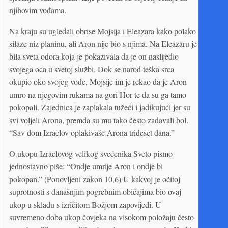
njihovim vođama.
Na kraju su ugledali obrise Mojsija i Eleazara kako polako
silaze niz planinu, ali Aron nije bio s njima. Na Eleazaru je
bila sveta odora koja je pokazivala da je on naslijedio
svojega oca u svetoj službi. Dok se narod teška srca
okupio oko svojeg vođe, Mojsije im je rekao da je Aron
umro na njegovim rukama na gori Hor te da su ga tamo
pokopali. Zajednica je zaplakala tužeći i jadikujući jer su
svi voljeli Arona, premda su mu tako često zadavali bol.
“Sav dom Izraelov oplakivaše Arona trideset dana.”
O ukopu Izraelovog velikog svećenika Sveto pismo
jednostavno piše: “Ondje umrije Aron i ondje bi
pokopan.” (Ponovljeni zakon 10,6) U kakvoj je očitoj
suprotnosti s današnjim pogrebnim običajima bio ovaj
ukop u skladu s izričitom Božjom zapovijedi. U
suvremeno doba ukop čovjeka na visokom položaju često