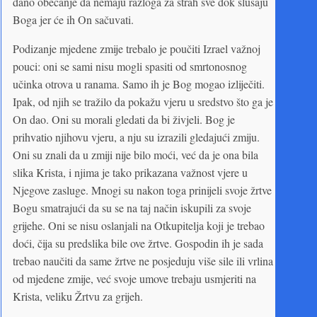
dano obećanje da nemaju razloga za strah sve dok slušaju
Boga jer će ih On sačuvati.
Podizanje mjedene zmije trebalo je poučiti Izrael važnoj
pouci: oni se sami nisu mogli spasiti od smrtonosnog
učinka otrova u ranama. Samo ih je Bog mogao izliječiti.
Ipak, od njih se tražilo da pokažu vjeru u sredstvo što ga je
On dao. Oni su morali gledati da bi živjeli. Bog je
prihvatio njihovu vjeru, a nju su izrazili gledajući zmiju.
Oni su znali da u zmiji nije bilo moći, već da je ona bila
slika Krista, i njima je tako prikazana važnost vjere u
Njegove zasluge. Mnogi su nakon toga prinijeli svoje žrtve
Bogu smatrajući da su se na taj način iskupili za svoje
grijehe. Oni se nisu oslanjali na Otkupitelja koji je trebao
doći, čija su predslika bile ove žrtve. Gospodin ih je sada
trebao naučiti da same žrtve ne posjeduju više sile ili vrlina
od mjedene zmije, već svoje umove trebaju usmjeriti na
Krista, veliku Žrtvu za grijeh.