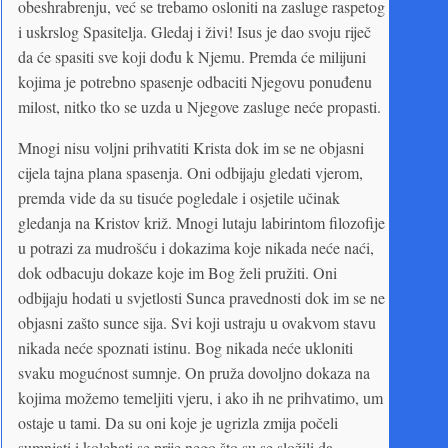
obeshrabrenju, već se trebamo osloniti na zasluge raspetog
i uskrslog Spasitelja. Gledaj i živi! Isus je dao svoju riječ
da će spasiti sve koji dođu k Njemu. Premda će milijuni
kojima je potrebno spasenje odbaciti Njegovu ponuđenu
milost, nitko tko se uzda u Njegove zasluge neće propasti.
Mnogi nisu voljni prihvatiti Krista dok im se ne objasni
cijela tajna plana spasenja. Oni odbijaju gledati vjerom,
premda vide da su tisuće pogledale i osjetile učinak
gledanja na Kristov križ. Mnogi lutaju labirintom filozofije
u potrazi za mudrošću i dokazima koje nikada neće naći,
dok odbacuju dokaze koje im Bog želi pružiti. Oni
odbijaju hodati u svjetlosti Sunca pravednosti dok im se ne
objasni zašto sunce sija. Svi koji ustraju u ovakvom stavu
nikada neće spoznati istinu. Bog nikada neće ukloniti
svaku mogućnost sumnje. On pruža dovoljno dokaza na
kojima možemo temeljiti vjeru, i ako ih ne prihvatimo, um
ostaje u tami. Da su oni koje je ugrizla zmija počeli
sumnjati i kolebati se prije nego što su se složili da