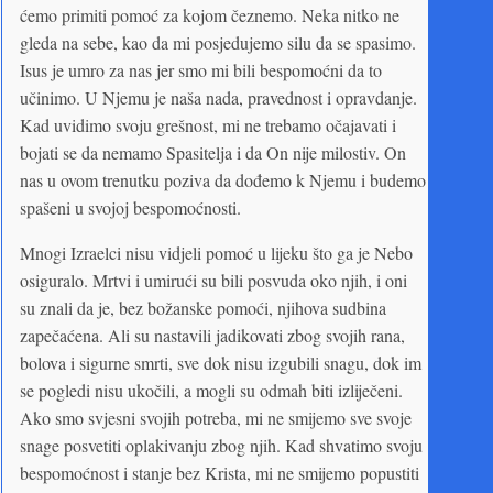
ćemo primiti pomoć za kojom čeznemo. Neka nitko ne
gleda na sebe, kao da mi posjedujemo silu da se spasimo.
Isus je umro za nas jer smo mi bili bespomoćni da to
učinimo. U Njemu je naša nada, pravednost i opravdanje.
Kad uvidimo svoju grešnost, mi ne trebamo očajavati i
bojati se da nemamo Spasitelja i da On nije milostiv. On
nas u ovom trenutku poziva da dođemo k Njemu i budemo
spašeni u svojoj bespomoćnosti.
Mnogi Izraelci nisu vidjeli pomoć u lijeku što ga je Nebo
osiguralo. Mrtvi i umirući su bili posvuda oko njih, i oni
su znali da je, bez božanske pomoći, njihova sudbina
zapečaćena. Ali su nastavili jadikovati zbog svojih rana,
bolova i sigurne smrti, sve dok nisu izgubili snagu, dok im
se pogledi nisu ukočili, a mogli su odmah biti izliječeni.
Ako smo svjesni svojih potreba, mi ne smijemo sve svoje
snage posvetiti oplakivanju zbog njih. Kad shvatimo svoju
bespomoćnost i stanje bez Krista, mi ne smijemo popustiti