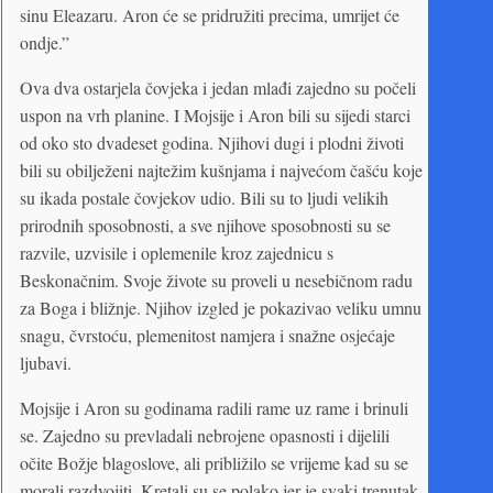
sinu Eleazaru. Aron će se pridružiti precima, umrijet će
ondje.”
Ova dva ostarjela čovjeka i jedan mlađi zajedno su počeli
uspon na vrh planine. I Mojsije i Aron bili su sijedi starci
od oko sto dvadeset godina. Njihovi dugi i plodni životi
bili su obilježeni najtežim kušnjama i najvećom čašću koje
su ikada postale čovjekov udio. Bili su to ljudi velikih
prirodnih sposobnosti, a sve njihove sposobnosti su se
razvile, uzvisile i oplemenile kroz zajednicu s
Beskonačnim. Svoje živote su proveli u nesebičnom radu
za Boga i bližnje. Njihov izgled je pokazivao veliku umnu
snagu, čvrstoću, plemenitost namjera i snažne osjećaje
ljubavi.
Mojsije i Aron su godinama radili rame uz rame i brinuli
se. Zajedno su prevladali nebrojene opasnosti i dijelili
očite Božje blagoslove, ali približilo se vrijeme kad su se
morali razdvojiti. Kretali su se polako jer je svaki trenutak