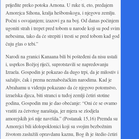
prijeđite preko potoka Arnona. U ruke ti, eto, predajem
Amorejca Sihona, kralja hešbonskoga, i njegovu zemlju.
Počni s osvajanjem; izazovi ga na boj. Od danas počinjem
ugoniti strah i trepet pred tobom u narode koji su pod svim
nebesima, tako da će strepiti i tresti se pred tobom kad god
čuju glas o tebi.”
Narodi na granici Kanaana bili bi pošteđeni da nisu ustali
i, usprkos Božjoj riječi, suprotstavili se napredovanju
Izraela. Gospodin je pokazao da dugo trpi, da je milostiv i
sažaljiv, čak i prema neznabožačkim narodima. Kad je
Abrahamu u viđenju pokazano da će njegovo potomstvo,
izraelska djeca, biti stranci u tuđoj zemlji četiri stotine
godina, Gospodin mu je dao obećanje: “Oni će se ovamo
vratiti za četvrtog naraštaja, jer mjera se zlodjela
amorejskih još nije navršila.” (Postanak 15,16) Premda su
Amorejci bili idolopoklonici koji su svojim bezbožnim
životom zaslužili opravdanu kaznu, Bog ih je štedio četiri