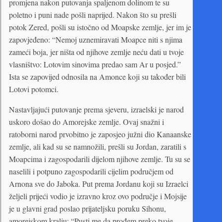
promjena nakon putovanja spaljenom dolinom te su
poletno i puni nade pošli naprijed. Nakon što su prešli
potok Zered, pošli su istočno od Moapske zemlje, jer im je
zapovjeđeno: “Nemoj uznemiravati Moapce niti s njima
zameći boja, jer ništa od njihove zemlje neću dati u tvoje
vlasništvo: Lotovim sinovima predao sam Ar u posjed.”
Ista se zapovijed odnosila na Amonce koji su također bili
Lotovi potomci.
Nastavljajući putovanje prema sjeveru, izraelski je narod
uskoro došao do Amorejske zemlje. Ovaj snažni i
ratoborni narod prvobitno je zaposjeo južni dio Kanaanske
zemlje, ali kad su se namnožili, prešli su Jordan, zaratili s
Moapcima i zagospodarili dijelom njihove zemlje. Tu su se
naselili i potpuno zagospodarili cijelim područjem od
Arnona sve do Jaboka. Put prema Jordanu koji su Izraelci
željeli prijeći vodio je izravno kroz ovo područje i Mojsije
je u glavni grad poslao prijateljsku poruku Sihonu,
amorejskom kralju: “Pusti me da prođem preko tvoje