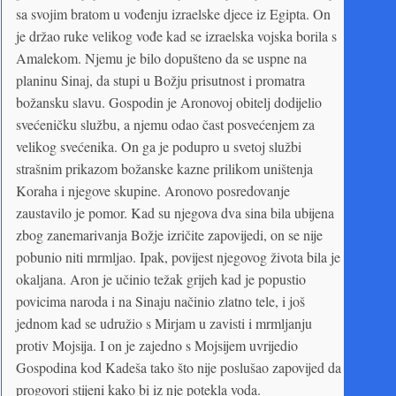
sa svojim bratom u vođenju izraelske djece iz Egipta. On
je držao ruke velikog vođe kad se izraelska vojska borila s
Amalekom. Njemu je bilo dopušteno da se uspne na
planinu Sinaj, da stupi u Božju prisutnost i promatra
božansku slavu. Gospodin je Aronovoj obitelj dodijelio
svećeničku službu, a njemu odao čast posvećenjem za
velikog svećenika. On ga je podupro u svetoj službi
strašnim prikazom božanske kazne prilikom uništenja
Koraha i njegove skupine. Aronovo posredovanje
zaustavilo je pomor. Kad su njegova dva sina bila ubijena
zbog zanemarivanja Božje izričite zapovijedi, on se nije
pobunio niti mrmljao. Ipak, povijest njegovog života bila je
okaljana. Aron je učinio težak grijeh kad je popustio
povicima naroda i na Sinaju načinio zlatno tele, i još
jednom kad se udružio s Mirjam u zavisti i mrmljanju
protiv Mojsija. I on je zajedno s Mojsijem uvrijedio
Gospodina kod Kadeša tako što nije poslušao zapovijed da
progovori stijeni kako bi iz nje potekla voda.