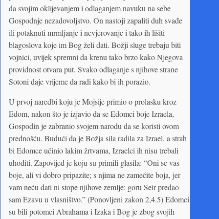
da svojim oklijevanjem i odlaganjem navuku na sebe
Gospodnje nezadovoljstvo. On nastoji zapaliti duh svađe
ili potaknuti mrmljanje i nevjerovanje i tako ih lišiti
blagoslova koje im Bog želi dati. Božji sluge trebaju biti
vojnici, uvijek spremni da krenu tako brzo kako Njegova
providnost otvara put. Svako odlaganje s njihove strane
Sotoni daje vrijeme da radi kako bi ih porazio.
U prvoj naredbi koju je Mojsije primio o prolasku kroz
Edom, nakon što je izjavio da se Edomci boje Izraela,
Gospodin je zabranio svojem narodu da se koristi ovom
prednošću. Budući da je Božja sila radila za Izrael, a strah
bi Edomce učinio lakim žrtvama, Izraelci ih nisu trebali
uhoditi. Zapovijed je koju su primili glasila: “Oni se vas
boje, ali vi dobro pripazite; s njima ne zamećite boja, jer
vam neću dati ni stope njihove zemlje: goru Seir predao
sam Ezavu u vlasništvo.” (Ponovljeni zakon 2,4.5) Edomci
su bili potomci Abrahama i Izaka i Bog je zbog svojih