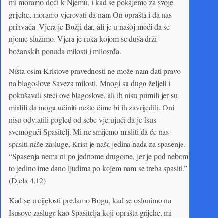
mi moramo doći k Njemu, i kad se pokajemo za svoje
grijehe, moramo vjerovati da nam On oprašta i da nas
prihvaća. Vjera je Božji dar, ali je u našoj moći da se
njome služimo. Vjera je ruka kojom se duša drži
božanskih ponuda milosti i milosrđa.
Ništa osim Kristove pravednosti ne može nam dati pravo
na blagoslove Saveza milosti. Mnogi su dugo željeli i
pokušavali steći ove blagoslove, ali ih nisu primili jer su
mislili da mogu učiniti nešto čime bi ih zavrijedili. Oni
nisu odvratili pogled od sebe vjerujući da je Isus
svemogući Spasitelj. Mi ne smijemo misliti da će nas
spasiti naše zasluge, Krist je naša jedina nada za spasenje.
“Spasenja nema ni po jednome drugome, jer je pod nebom
to jedino ime dano ljudima po kojem nam se treba spasiti.”
(Djela 4,12)
Kad se u cijelosti predamo Bogu, kad se oslonimo na
Isusove zasluge kao Spasitelja koji oprašta grijehe, mi