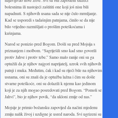
najavljivao nove žrtve. Svi su bili zaposleni služeći
bolesnima ili nastojeći zaštititi one koji još nisu bili
napadnuti. S njihovih usana sada se nije čulo mrmljanje.
Kad se usporedi s tadašnjim patnjama, činilo se da nije
bilo vrijedno razmišljati o prošlim poteškoćama i
kušnjama.
Narod se ponizio pred Bogom. Došli su pred Mojsija s
priznanjem i molbom. “Sagriješili smo kad smo govorili
protiv Jahve i protiv tebe.” Samo malo ranije oni su ga
optužili da je njihov najgori naprijatelj, uzrok svih njihovih
patnji i muka. Međutim, čak i kad su riječi bile na njihovim
usnama, oni su znali da je optužba lažna i čim su došle
stvarne poteškoće, oni su dolazili k njemu kao jedinom
koji je za njih mogao posredovati pred Bogom. “Pomoli se
Jahvi”, bio je njihov povik, “da ukloni zmije od nas.”
Mojsije je primio božansku zapovijed da načini mjedenu
zmiju nalik živoj i uzdigne je usred naroda. Svi ugrizeni su