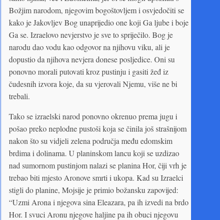
Božjim narodom, njegovim bogoštovljem i osvjedočiti se
kako je Jakovljev Bog unaprijedio one koji Ga ljube i boje
Ga se. Izraelovo nevjerstvo je sve to spriječilo. Bog je
narodu dao vodu kao odgovor na njihovu viku, ali je
dopustio da njihova nevjera donese posljedice. Oni su
ponovno morali putovati kroz pustinju i gasiti žeđ iz
čudesnih izvora koje, da su vjerovali Njemu, više ne bi
trebali.
Tako se izraelski narod ponovno okrenuo prema jugu i
pošao preko neplodne pustoši koja se činila još strašnijom
nakon što su vidjeli zelena područja među edomskim
brdima i dolinama. U planinskom lancu koji se uzdizao
nad sumornom pustinjom nalazi se planina Hor, čiji vrh je
trebao biti mjesto Aronove smrti i ukopa. Kad su Izraelci
stigli do planine, Mojsije je primio božansku zapovijed:
“Uzmi Arona i njegova sina Eleazara, pa ih izvedi na brdo
Hor. I svuci Aronu njegove haljine pa ih obuci njegovu