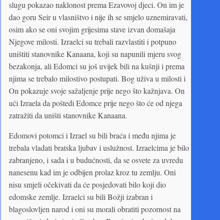
slugu pokazao naklonost prema Ezavovoj djeci. On im je
dao goru Seir u vlasništvo i nije ih se smjelo uznemiravati,
osim ako se oni svojim grijesima stave izvan domašaja
Njegove milosti. Izraelci su trebali razvlastiti i potpuno
uništiti stanovnike Kanaana, koji su napunili mjeru svog
bezakonja, ali Edomci su još uvijek bili na kušnji i prema
njima se trebalo milostivo postupati. Bog uživa u milosti i
On pokazuje svoje sažaljenje prije nego što kažnjava. On
uči Izraela da poštedi Edomce prije nego što će od njega
zatražiti da uništi stanovnike Kanaana.
Edomovi potomci i Izrael su bili braća i među njima je
trebala vladati bratska ljubav i uslužnost. Izraelcima je bilo
zabranjeno, i sada i u budućnosti, da se osvete za uvredu
nanesenu kad im je odbijen prolaz kroz tu zemlju. Oni
nisu smjeli očekivati da će posjedovati bilo koji dio
edomske zemlje. Izraelci su bili Božji izabran i
blagoslovljen narod i oni su morali obratiti pozornost na