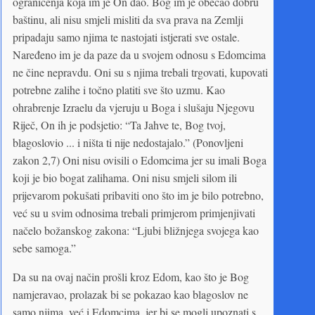
ograničenja koja im je On dao. Bog im je obećao dobru
baštinu, ali nisu smjeli misliti da sva prava na Zemlji
pripadaju samo njima te nastojati istjerati sve ostale.
Naređeno im je da paze da u svojem odnosu s Edomcima
ne čine nepravdu. Oni su s njima trebali trgovati, kupovati
potrebne zalihe i točno platiti sve što uzmu. Kao
ohrabrenje Izraelu da vjeruju u Boga i slušaju Njegovu
Riječ, On ih je podsjetio: “Ta Jahve te, Bog tvoj,
blagoslovio ... i ništa ti nije nedostajalo.” (Ponovljeni
zakon 2,7) Oni nisu ovisili o Edomcima jer su imali Boga
koji je bio bogat zalihama. Oni nisu smjeli silom ili
prijevarom pokušati pribaviti ono što im je bilo potrebno,
već su u svim odnosima trebali primjerom primjenjivati
načelo božanskog zakona: “Ljubi bližnjega svojega kao
sebe samoga.”
Da su na ovaj način prošli kroz Edom, kao što je Bog
namjeravao, prolazak bi se pokazao kao blagoslov ne
samo njima, već i Edomcima, jer bi se mogli upoznati s