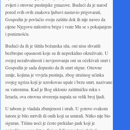
zvijeri i otrovne pustinjske gmazove. Budući da je narod
pored svih ovih znakova ljubavi nastavio prigovarati,
Gospodin je povlačio svoju zaštitu dok ih nije naveo da
cijene Njegovu milostivu brigu i vrate Mu se s pokajanjem
i poniznošću.
Budući da ih je štitila božanska sila, oni nisu shvatili
bezbrojne opasnosti koje su ih neprekidno okruživale. U
svojoj nezahvalnosti i nevjerovanju oni su očekivali smrt i
Gospodin je sada dopustio da ih smrt stigne. Otrovne
zmije, kojima je vrvjela pustinja, zbog strašnog učinka
svojeg ugriza koji je uzrokovao upale i brzu smrt, nazivane
su vatrenima. Kad je Bog uklonio zaštitničku ruku s
Izraela, ova otrovna stvorenja napala su velik broj ljudi.
U taboru je vladala zbunjenost i strah. U gotovo svakom
šatoru je bilo mrtvih ili onih koji su umirali. Nitko nije bio
siguran. Tišinu noći je često prekidao jauk koji je