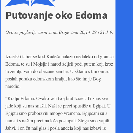
Putovanje oko Edoma
Ovo se poglavlje zasniva na Brojevima 20,14-29 i 21,1-9.
Izraelski tabor se kod Kadeša nalazio nedaleko od granica
Edoma, te su i Mojsije i narod željeli poći putem koji kroz
tu zemlju vodi do obećane zemlje. U skladu s tim oni su
poslali poruku edomskom kralju, kao što im je Bog
naredio.
“Kralju Edoma: Ovako veli tvoj brat Izrael: Ti znaš sve
jade koji su nas snašli. Naši se preci spustiše u Egipat. U
Egiptu smo proboravili mnogo vremena. Egipćani su s
nama i s našim precima loše postupali. Stoga smo vapili
Jahvi, i on ču naš glas i posla anđela koji nas izbavi iz