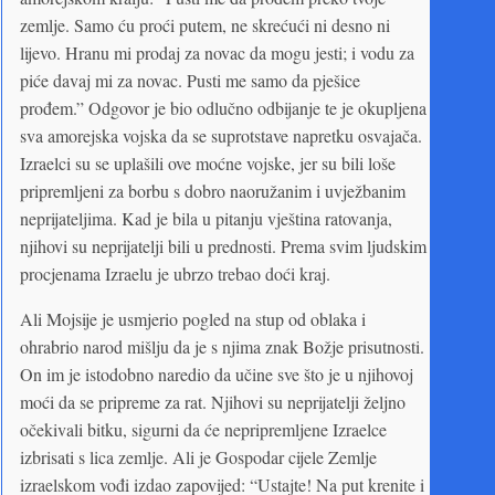
zemlje. Samo ću proći putem, ne skrećući ni desno ni
lijevo. Hranu mi prodaj za novac da mogu jesti; i vodu za
piće davaj mi za novac. Pusti me samo da pješice
prođem.” Odgovor je bio odlučno odbijanje te je okupljena
sva amorejska vojska da se suprotstave napretku osvajača.
Izraelci su se uplašili ove moćne vojske, jer su bili loše
pripremljeni za borbu s dobro naoružanim i uvježbanim
neprijateljima. Kad je bila u pitanju vještina ratovanja,
njihovi su neprijatelji bili u prednosti. Prema svim ljudskim
procjenama Izraelu je ubrzo trebao doći kraj.
Ali Mojsije je usmjerio pogled na stup od oblaka i
ohrabrio narod mišlju da je s njima znak Božje prisutnosti.
On im je istodobno naredio da učine sve što je u njihovoj
moći da se pripreme za rat. Njihovi su neprijatelji željno
očekivali bitku, sigurni da će nepripremljene Izraelce
izbrisati s lica zemlje. Ali je Gospodar cijele Zemlje
izraelskom vođi izdao zapovijed: “Ustajte! Na put krenite i