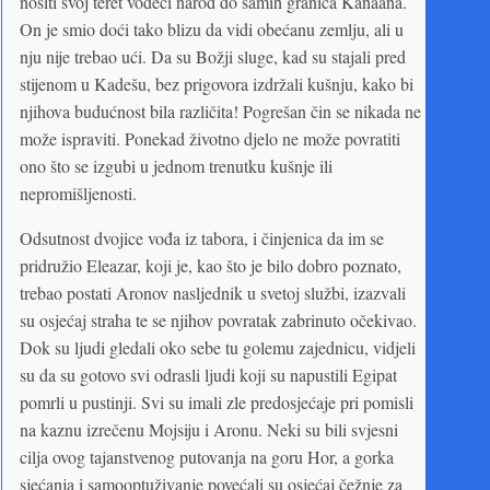
nositi svoj teret vodeći narod do samih granica Kanaana.
On je smio doći tako blizu da vidi obećanu zemlju, ali u
nju nije trebao ući. Da su Božji sluge, kad su stajali pred
stijenom u Kadešu, bez prigovora izdržali kušnju, kako bi
njihova budućnost bila različita! Pogrešan čin se nikada ne
može ispraviti. Ponekad životno djelo ne može povratiti
ono što se izgubi u jednom trenutku kušnje ili
nepromišljenosti.
Odsutnost dvojice vođa iz tabora, i činjenica da im se
pridružio Eleazar, koji je, kao što je bilo dobro poznato,
trebao postati Aronov nasljednik u svetoj službi, izazvali
su osjećaj straha te se njihov povratak zabrinuto očekivao.
Dok su ljudi gledali oko sebe tu golemu zajednicu, vidjeli
su da su gotovo svi odrasli ljudi koji su napustili Egipat
pomrli u pustinji. Svi su imali zle predosjećaje pri pomisli
na kaznu izrečenu Mojsiju i Aronu. Neki su bili svjesni
cilja ovog tajanstvenog putovanja na goru Hor, a gorka
sjećanja i samooptuživanje povećali su osjećaj čežnje za