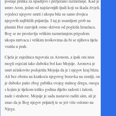
postaje prilika za upadljivo i pretjerano razmetanje. Kad je
umro Aron, jedan od najslavnijih ljudi koji su ikada živjeli,
svjedoci njegove smrti i ukopa bila su samo dvojica
njegovih najbližih prijatelja. I taj je usamljeni grob na
planini Hor zauvijek ostao skriven od pogleda Izraelaca.
Bog se ne proslavlja velikim razmetanjem prigodom
ukopa mrtvaca i velikim troškovima da bi se njihova tijela
vratila u prah.
Cijela je zajednica tugovala za Aronom, a ipak oni nisu
mogli osjećati tako duboku bol kao Mojsije. Aronova je
smrt učinkovito podsjetila Mojsija da je i njegov kraj blizu.
Ali bez obzira na kratkoću njegovog boravka na zemlji, on
je duboko patio zbog gubitka svojeg stalnog druga, onoga
s kojim je tijekom toliko godina dijelio radosti i žalosti,
nade i strahove. Mojsije je sada nastavio raditi sâm, ali je
znao da je Bog njegov prijatelj te se još više oslonio na
Njega.