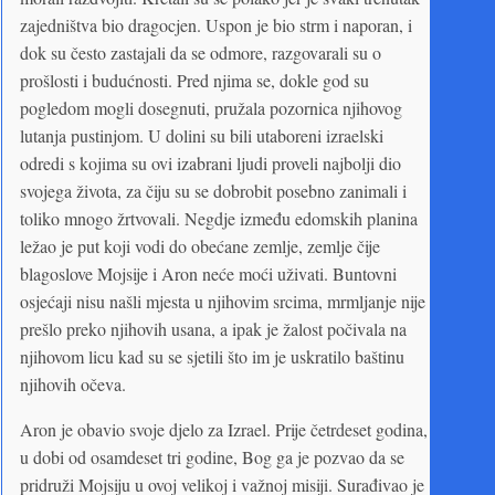
zajedništva bio dragocjen. Uspon je bio strm i naporan, i
dok su često zastajali da se odmore, razgovarali su o
prošlosti i budućnosti. Pred njima se, dokle god su
pogledom mogli dosegnuti, pružala pozornica njihovog
lutanja pustinjom. U dolini su bili utaboreni izraelski
odredi s kojima su ovi izabrani ljudi proveli najbolji dio
svojega života, za čiju su se dobrobit posebno zanimali i
toliko mnogo žrtvovali. Negdje između edomskih planina
ležao je put koji vodi do obećane zemlje, zemlje čije
blagoslove Mojsije i Aron neće moći uživati. Buntovni
osjećaji nisu našli mjesta u njihovim srcima, mrmljanje nije
prešlo preko njihovih usana, a ipak je žalost počivala na
njihovom licu kad su se sjetili što im je uskratilo baštinu
njihovih očeva.
Aron je obavio svoje djelo za Izrael. Prije četrdeset godina,
u dobi od osamdeset tri godine, Bog ga je pozvao da se
pridruži Mojsiju u ovoj velikoj i važnoj misiji. Surađivao je