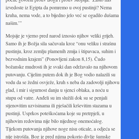
izvedoste iz Egipta da pomremo u ovoj pustinji? Nema
kruha, nema vode, a to bijedno jelo već se ogadilo dušama
našim.’”
Mojsije je vjerno pred narod iznosio njihov veliki grijeh.
Samo ih je Božja sila sačuvala kroz “onu veliku i strašnu
pustinju, kroz zemlju plamenih zmija i štipavaca, suhim i
bezvodnim krajem” (Ponovljeni zakon 8,15). Čudo
božanske mudrosti ih je svaki dan održavalo na njihovom
putovanju. Cijelim putem dok ih je Bog vodio nalazili su
vodu da se žedni osvježe, kruh s neba da zadovolji njihovu
glad, i mir i sigurnost danju u sjenci oblaka, a noću u
stupu od vatre. Anđeli su im služili dok su se penjali
stjenovitim uzvisinama ili pješačili krševitim stazama u
pustinji. Usprkos poteškoćama koje su pretrpjeli, u
njihovim redovima nije bilo nijednog onemoćalog.
Tijekom putovanja njihove noge nisu oticale, a odjeća se
nije istrošila. Bog je pred njima pokorio divlje šumske