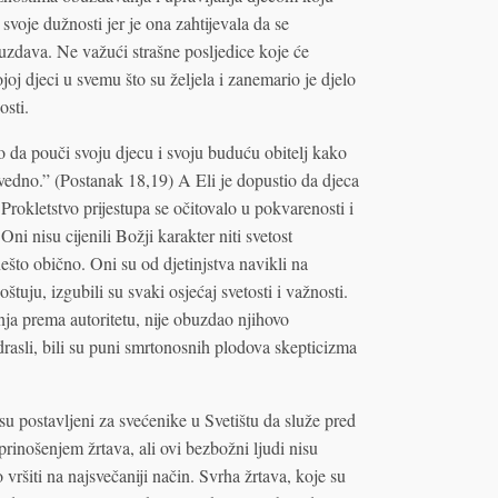
voje dužnosti jer je ona zahtijevala da se
obuzdava. Ne važući strašne posljedice koje će
joj djeci u svemu što su željela i zanemario je djelo
osti.
 da pouči svoju djecu i svoju buduću obitelj kako
avedno.” (Postanak 18,19) A Eli je dopustio da djeca
Prokletstvo prijestupa se očitovalo u pokvarenosti i
ni nisu cijenili Božji karakter niti svetost
što obično. Oni su od djetinjstva navikli na
oštuju, izgubili su svaki osjećaj svetosti i važnosti.
nja prema autoritetu, nije obuzdao njihovo
drasli, bili su puni smrtonosnih plodova skepticizma
su postavljeni za svećenike u Svetištu da služe pred
rinošenjem žrtava, ali ovi bezbožni ljudi nisu
vršiti na najsvečaniji način. Svrha žrtava, koje su