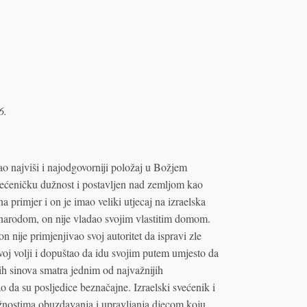
6.
ao najviši i najodgovorniji položaj u Božjem
većeničku dužnost i postavljen nad zemljom kao
a primjer i on je imao veliki utjecaj na izraelska
narodom, on nije vladao svojim vlastitim domom.
on nije primjenjivao svoj autoritet da ispravi zle
ovoj volji i dopuštao da idu svojim putem umjesto da
jih sinova smatra jednim od najvažnijih
 da su posljedice beznačajne. Izraelski svećenik i
užnostima obuzdavanja i upravljanja djecom koju