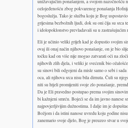
unižavajučim ponašanjem, a svojom nazočnošću nasta
ozlojeđenošću zbog pokvarenog ponašanja Hofnija i
bogoslužja. Tako je služba koju je Bog uspostavio 
grijesima bezbožnih ljudi, dok su oni čija su srca t
i idolopoklonstvo prevladavali su u zastrašujućim
Eli je učinio veliki grijeh kad je dopustio svojim 
ovaj ili onaj način njihovo ponašanje, on je bio sli
točku kad on više nije mogao zatvarati oči na zloč
njihovih zlih djela, i veliki je svećenik bio ožalošć
su sinovi bili odgojeni da misle samo o sebi i sada 
oca, ali njihova srca nisu bila dirnuta. Čuli su njeg
niti su htjeli promijeniti svoje zlo ponašanje, prem
Da je Eli pravedno postupao prema svojim sinovima
bi kažnjeni smrću. Bojeći se da im javno nanese sr
najpovjerljivijim dužnostima. I dalje im je dopušt
Božjom i da istini nanose uvredu koju godine nisu m
zanemario svoje djelo, Bog je preuzeo stvar u svoj