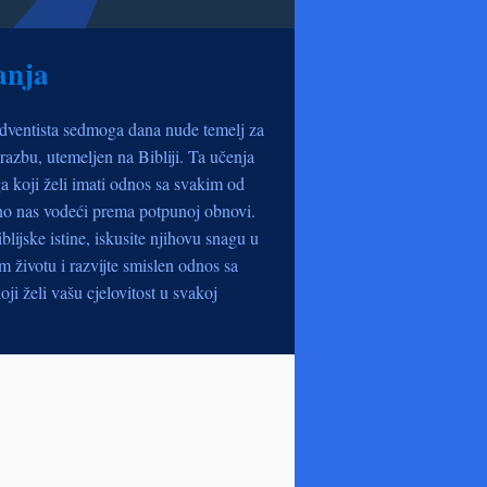
anja
dventista sedmoga dana nude temelj za
razbu, utemeljen na Bibliji. Ta učenja
a koji želi imati odnos sa svakim od
no nas vodeći prema potpunoj obnovi.
iblijske istine, iskusite njihovu snagu u
životu i razvijte smislen odnos sa
oji želi vašu cjelovitost u svakoj