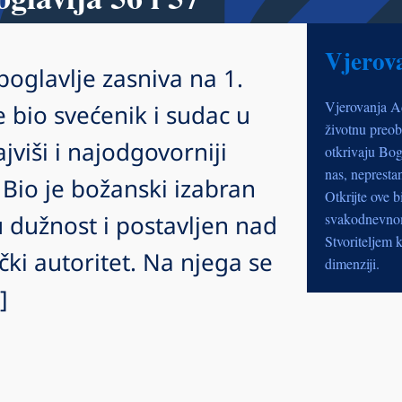
Vjerov
 poglavlje zasniva na 1.
Vjerovanja A
 bio svećenik i sudac u
životnu preob
jviši i najodgovorniji
otkrivaju Bog
nas, nepresta
Bio je božanski izabran
Otkrijte ove b
u dužnost i postavljen nad
svakodnevnom 
Stvoriteljem k
ki autoritet. Na njega se
dimenziji.
]