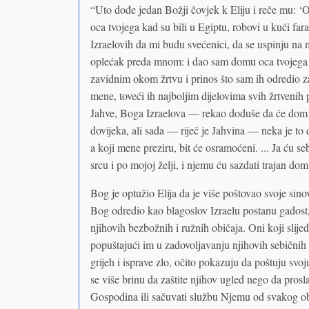
“Uto dođe jedan Božji čovjek k Eliju i reče mu: ‘
oca tvojega kad su bili u Egiptu, robovi u kući f
Izraelovih da mi budu svećenici, da se uspinju na m
oplećak preda mnom: i dao sam domu oca tvojega sv
zavidnim okom žrtvu i prinos što sam ih odredio z
mene, toveći ih najboljim dijelovima svih žrtvenih
Jahve, Boga Izraelova — rekao doduše da će dom 
dovijeka, ali sada — riječ je Jahvina — neka je to
a koji mene preziru, bit će osramoćeni. ... Ja ću s
srcu i po mojoj želji, i njemu ću sazdati trajan d
Bog je optužio Elija da je više poštovao svoje sino
Bog odredio kao blagoslov Izraelu postanu gadost,
njihovih bezbožnih i ružnih običaja. Oni koji slijede
popuštajući im u zadovoljavanju njihovih sebičnih 
grijeh i isprave zlo, očito pokazuju da poštuju sv
se više brinu da zaštite njihov ugled nego da prosl
Gospodina ili sačuvati službu Njemu od svakog obl