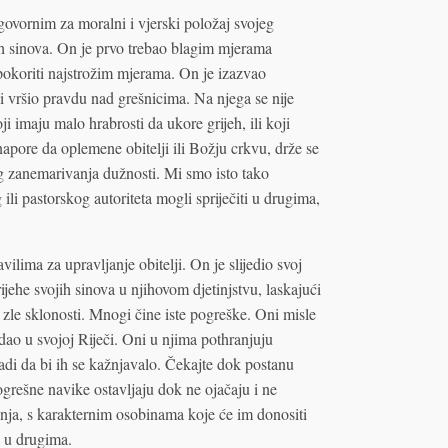
dgovornim za moralni i vjerski položaj svojeg
ih sinova. On je prvo trebao blagim mjerama
e pokoriti najstrožim mjerama. On je izazvao
i vršio pravdu nad grešnicima. Na njega se nije
ji imaju malo hrabrosti da ukore grijeh, ili koji
apore da oplemene obitelji ili Božju crkvu, drže se
og zanemarivanja dužnosti. Mi smo isto tako
ili pastorskog autoriteta mogli spriječiti u drugima,
lima za upravljanje obitelji. On je slijedio svoj
rijehe svojih sinova u njihovom djetinjstvu, laskajući
zle sklonosti. Mnogi čine iste pogreške. Oni misle
dao u svojoj Riječi. Oni u njima pothranjuju
adi da bi ih se kažnjavalo. Čekajte dok postanu
ogrešne navike ostavljaju dok ne ojačaju i ne
nja, s karakternim osobinama koje će im donositi
 i u drugima.