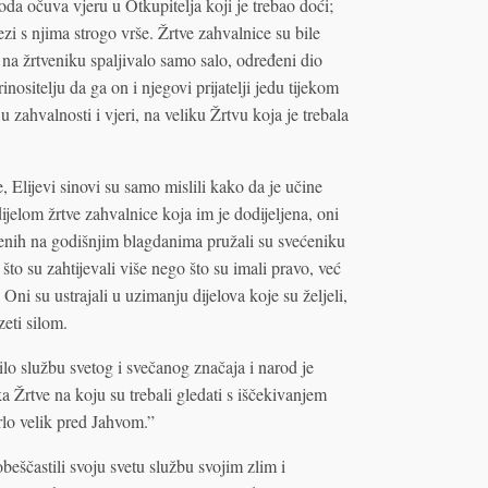
oda očuva vjeru u Otkupitelja koji je trebao doći;
zi s njima strogo vrše. Žrtve zahvalnice su bile
a žrtveniku spaljivalo samo salo, određeni dio
nositelju da ga on i njegovi prijatelji jedu tijekom
zahvalnosti i vjeri, na veliku Žrtvu koja je trebala
 Elijevi sinovi su samo mislili kako da je učine
jelom žrtve zahvalnice koja im je dodijeljena, oni
ošenih na godišnjim blagdanima pružali su svećeniku
to su zahtijevali više nego što su imali pravo, već
 Oni su ustrajali u uzimanju dijelova koje su željeli,
zeti silom.
ilo službu svetog i svečanog značaja i narod je
ka Žrtve na koju su trebali gledati s iščekivanjem
rlo velik pred Jahvom.”
beščastili svoju svetu službu svojim zlim i