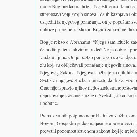
mu je Bog predao na brigu. No Eli je ustuknuo od s
suprotstavi volji svojih sinova i da ih kažnjava i 
uslijediti iz njegovog ponašanja, on je popuštao svo
njihove pripreme za službu Bogu i za životne dužn
Bog je rekao o Abrahamu: “Njega sam izlučio zato
će hoditi putem Jahvinim, radeći što je dobro i pr
vladaju njime. On je postao podložan svojoj djeci. 
zlu koji su obilježavali ponašanje njegovih sinova. O
Njegovog Zakona. Njegova služba je za njih bila ne
Svetište i njegove službe, i umjesto da ih sve više p
Otac nije ispravio njihov nedostatak strahopoštova
nepoštivanje svečane službe u Svetištu, a kad su o
i pobune.
Premda su bili potpuno neprikladni za službu, oni 
Bogom. Gospodin je dao najjasnije upute u vezi s p
posvetili pozornost žrtvenom zakonu koji je trebalo 