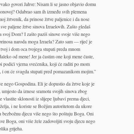
Ovako govori Jahve: Nisam li se jasno objavio domu
araonovoj? Odabrao sam ih između svih plemena
oj žrtvenik, da prinose žrtve paljenice i da nose
e paljene žrtve sinova Izraelovih. Zašto gledaš
a svoj Dom? I zašto paziš sinove svoje više nego
 prinosa naroda moga Izraela? Zato sam — riječ je
tvoj i dom oca tvojega stupati preda mnom
 daleko od mene! Jer ja častim one koji mene časte,
ebi podići vjerna svećenika, koji će raditi po mom
om, i on će svagda stupati pred pomazanikom mojim.”
ve nego Gospodina. Eli je dopustio da žrtve koje je
 umjesto da iznese sramotu svojih sinova zbog
 vlastite sklonosti iz slijepe ljubavi prema djeci,
želja, i ne koriste se Božjim autoritetom da ukore
oju bezbožnu djecu više nego što poštuju Boga. Oni
ave Boga, oni više žele zadovoljiti svoju djecu nego
ika grijeha.