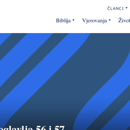
ČLANCI
Biblija
Vjerovanja
Živo
oglavlja 56 i 57