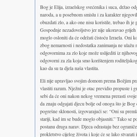
Bog je Elija, izraelskog svećenika i suca, držao o
naroda, a u posebnom smislu i za karakter njegov
obuzdati zlo, a ako one nisu koristile, trebao ih j
Gospodnje nezadovoljstvo jer nije ukoravao grijeh 
moglo osloniti da će održati čistoću Izraela. Oni ko
zbog nemarnosti i nedostatka zanimanja ne ulažu n
odgovornima za zlo koje može uslijediti iz njihov
odgovorni za zla koja smo korištenjem roditeljskog 
kao da su ta djela naša vlastita.
Eli nije upravljao svojim domom prema Božjim pravi
vlastiti razum. Nježni je otac previdio propuste i g
sebi da će oni nakon nekog vremena prerasti svoje 
da znaju odgajati djecu bolje od onoga što je Bog 
pogrešne sklonosti, izgovarajući se: “Oni su preml
stariji, kad im se bude moglo objasniti.” Tako se p
postanu druga narav. Djeca odrastaju bez ograniče
prokletstvo cijelog života i koje će se lako stvarati