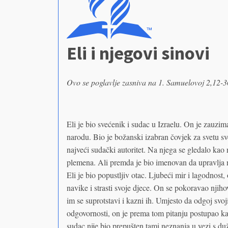
Eli i njegovi sinovi
Ovo se poglavlje zasniva na 1. Samuelovoj 2,12-3
Eli je bio svećenik i sudac u Izraelu. On je zauzim
narodu. Bio je božanski izabran čovjek za svetu s
najveći sudački autoritet. Na njega se gledalo kao n
plemena. Ali premda je bio imenovan da upravlja 
Eli je bio popustljiv otac. Ljubeći mir i lagodnost, 
navike i strasti svoje djece. On se pokoravao njih
im se suprotstavi i kazni ih. Umjesto da odgoj svo
odgovornosti, on je prema tom pitanju postupao kao
sudac nije bio prepušten tami neznanja u vezi s d