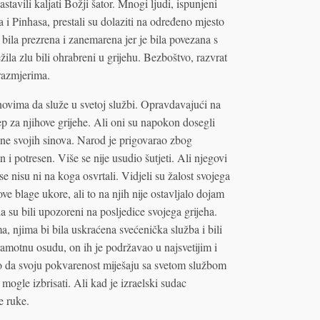
vili kaljati Božji šator. Mnogi ljudi, ispunjeni
 Pinhasa, prestali su dolaziti na određeno mjesto
bila prezrena i zanemarena jer je bila povezana s
ežila zlu bili ohrabreni u grijehu. Bezboštvo, razvrat
 razmjerima.
sinovima da služe u svetoj službi. Opravdavajući na
jep za njihove grijehe. Ali oni su napokon dosegli
ine svojih sinova. Narod je prigovarao zbog
en i potresen. Više se nije usudio šutjeti. Ali njegovi
se nisu ni na koga osvrtali. Vidjeli su žalost svojega
ove blage ukore, ali to na njih nije ostavljalo dojam
da su bili upozoreni na posljedice svojega grijeha.
, njima bi bila uskraćena svećenička služba i bili
amotnu osudu, on ih je podržavao u najsvetijim i
ao da svoju pokvarenost miješaju sa svetom službom
ogle izbrisati. Ali kad je izraelski sudac
e ruke.