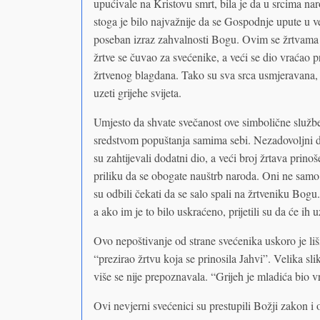
upućivale na Kristovu smrt, bila je da u srcima nar
stoga je bilo najvažnije da se Gospodnje upute u ve
poseban izraz zahvalnosti Bogu. Ovim se žrtvama n
žrtve se čuvao za svećenike, a veći se dio vraćao pri
žrtvenog blagdana. Tako su sva srca usmjeravana, u 
uzeti grijehe svijeta.
Umjesto da shvate svečanost ove simbolične službe,
sredstvom popuštanja samima sebi. Nezadovoljni di
su zahtijevali dodatni dio, a veći broj žrtava prin
priliku da se obogate nauštrb naroda. Oni ne samo š
su odbili čekati da se salo spali na žrtveniku Bogu.
a ako im je to bilo uskraćeno, prijetili su da će ih u
Ovo nepoštivanje od strane svećenika uskoro je liš
“prezirao žrtvu koja se prinosila Jahvi”. Velika sli
više se nije prepoznavala. “Grijeh je mladića bio v
Ovi nevjerni svećenici su prestupili Božji zakon i o