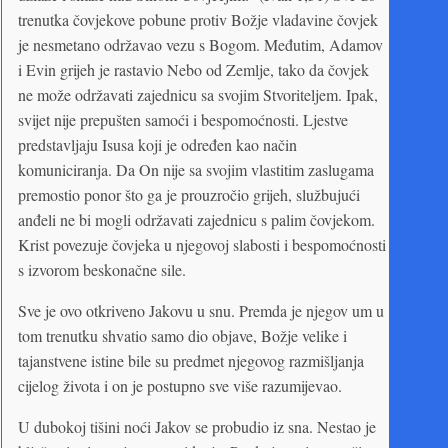
trenutka čovjekove pobune protiv Božje vladavine čovjek
je nesmetano održavao vezu s Bogom. Međutim, Adamov
i Evin grijeh je rastavio Nebo od Zemlje, tako da čovjek
ne može održavati zajednicu sa svojim Stvoriteljem. Ipak,
svijet nije prepušten samoći i bespomoćnosti. Ljestve
predstavljaju Isusa koji je određen kao način
komuniciranja. Da On nije sa svojim vlastitim zaslugama
premostio ponor što ga je prouzročio grijeh, službujući
anđeli ne bi mogli održavati zajednicu s palim čovjekom.
Krist povezuje čovjeka u njegovoj slabosti i bespomoćnosti
s izvorom beskonačne sile.
Sve je ovo otkriveno Jakovu u snu. Premda je njegov um u
tom trenutku shvatio samo dio objave, Božje velike i
tajanstvene istine bile su predmet njegovog razmišljanja
cijelog života i on je postupno sve više razumijevao.
U dubokoj tišini noći Jakov se probudio iz sna. Nestao je