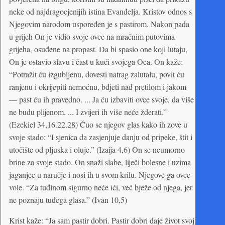
neke od najdragocjenijih istina Evanđelja. Kristov odnos s
Njegovim narodom uspoređen je s pastirom. Nakon pada
u grijeh On je vidio svoje ovce na mračnim putovima
grijeha, osuđene na propast. Da bi spasio one koji lutaju,
On je ostavio slavu i čast u kući svojega Oca. On kaže:
“Potražit ću izgubljenu, dovesti natrag zalutalu, povit ću
ranjenu i okrijepiti nemoćnu, bdjeti nad pretilom i jakom
— past ću ih pravedno. ... Ja ću izbaviti ovce svoje, da više
ne budu plijenom. ... I zvijeri ih više neće žderati.”
(Ezekiel 34,16.22.28) Čuo se njegov glas kako ih zove u
svoje stado: “I sjenica da zasjenjuje danju od pripeke, štit i
utočište od pljuska i oluje.” (Izaija 4,6) On se neumorno
brine za svoje stado. On snaži slabe, liječi bolesne i uzima
jaganjce u naručje i nosi ih u svom krilu. Njegove ga ovce
vole. “Za tuđinom sigurno neće ići, već bježe od njega, jer
ne poznaju tuđega glasa.” (Ivan 10,5)
Krist kaže: “Ja sam pastir dobri. Pastir dobri daje život svoj