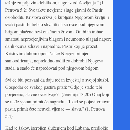
težnje za prljavim dobitkom, nego iz oduševljenja.” (1.
Petrova 5,2) Sve takve nevjerne sluge glavni će Pastir
osloboditi. Kristova crkva je kupljena Njegovom krvlju, i
svaki pastir bi trebao shvatiti da su ovce pod njegovom
brigom plaćene beskonačnom žrtvom. On bi ih trebao
smatrati neprocjenjivim blagom i neumorno ulagati napore
da ih očuva zdrave i napredne. Pastir koji je prožet
Kristovim duhom oponašat će Njegov primjer
samoodricanja, neprekidno raditi za dobrobit Njegova
stada, a stado će napredovati pod njegovom brigom.
Svi će biti pozvani da daju točan izvještaj o svojoj službi.
Gospodar će svakog pastira pitati: “Gdje je stado tebi
povjereno, slavne ovce tvoje?” (Jeremija 13,20) Onaj koji
se nađe vjeran primit će nagradu. “I kad se pojavi vrhovni
pastir, primit ćete neuveli vijenac — slavu.” (1. Petrova
5,4)
Kad je Jakov, iscrpljen služenjem kod Labana, predložio