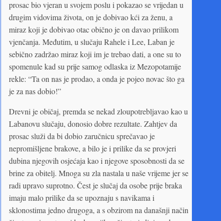
prosac bio vjeran u svojem poslu i pokazao se vrijedan u
drugim vidovima života, on je dobivao kći za ženu, a
miraz koji je dobivao otac obično je on davao prilikom
vjenčanja. Međutim, u slučaju Rahele i Lee, Laban je
sebično zadržao miraz koji im je trebao dati, a one su to
spomenule kad su prije samog odlaska iz Mezopotamije
rekle: “Ta on nas je prodao, a onda je pojeo novac što ga
je za nas dobio!”
Drevni je običaj, premda se nekad zloupotrebljavao kao u
Labanovu slučaju, donosio dobre rezultate. Zahtjev da
prosac služi da bi dobio zaručnicu sprečavao je
nepromišljene brakove, a bilo je i prilike da se provjeri
dubina njegovih osjećaja kao i njegove sposobnosti da se
brine za obitelj. Mnoga su zla nastala u naše vrijeme jer se
radi upravo suprotno. Čest je slučaj da osobe prije braka
imaju malo prilike da se upoznaju s navikama i
sklonostima jedno drugoga, a s obzirom na današnji način