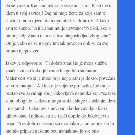
da se vrate u Kanaan, rekao je svojem tastu: “Pusti me da
idem u svoj zavičaj! Daj mi moje žene za koje sam te
služio, i moju djecu, da mogu otići: ta dobro znaš kako
sam te služio.” Ali Laban mu je uzvratio: “Ne idi, ako si
mi prijatelj. Znam da me Jahve blagoslivljao zbog tebe.”
On je vidio da se njegov imetak povećao dok se za sve
brinuo njegov zet.
Jakov je odgovorio: “Ti dobro znaš što je moja služba
značila za te i kako je tvome blagu bilo sa mnom.
Malenkost što si je imao prije nego sam ja došao, povećala
se vrlo mnogo.” Ali kako je vrijeme prolazilo, Laban je
postao sve zavidniji zbog Jakovljeva napretka koji “se tako
silno obogatio, stekao mnogu stoku, sluge i sluškinje, deve
i magarad”. Labanovi sinovi su također zavidjeli kao i
njihov otac, i njihove su zle riječi doprle do Jakovljevih
ušiju: “Sve dobro našega oca uze Jakov; i od onoga što bi
moralo pripasti našemu ocu namaknuo je sve ono