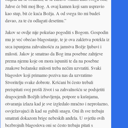
Jahve će biti moj Bog. A ovaj kamen koji sam uspravio
kao stup, bit će kuća Božja. A od svega što mi budeš
davao, za te ću odlagati desetinu.”
Jakov se ovdje nije pokušao pogoditi s Bogom. Gospodin
mu je već obećao blagostanje, te je ova zakletva potekla iz
srca ispunjena zahvalnošću za jamstva Božje ljubavi i
milosti. Jakov je smatrao da Bog ima posebne zahtjeve
prema njemu koje on mora ispuniti te da na posebne
znakove božanske milosti treba nečim uzvratiti. Svaki
blagoslov koji primamo poziva nas da uzvratimo
Stvoritelju svake dobrote. Kršćani bi često trebali
preispitati svoj prošli život i sa zahvalnošću se podsjetiti
dragocjenih Božjih izbavljenja, potpore u kušnjama,
otvaranja izlaza kad je sve izgledalo mračno i neprolazno,
osvježavajući ih kad su gubili snagu. Oni ih sve trebaju
smatrati dokazom brige nebeskih anđela. U svjetlu ovih
bezbrojnih blagoslova oni se često trebaju pitati s