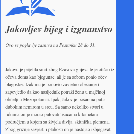
Jakovljev
bijeg i izgnanstvo
Ovo se poglavlje zasniva na Postanku 28 do 31.
Jakovu je prijetila smrt zbog Ezavova gnjeva te je otišao iz
očeva doma kao bjegunac, ali je sa sobom ponio očev
blagoslov. Izak mu je ponovio zavjetno obećanje i
zapovjedio da kao nasljednik potraži ženu u majčinoj
obitelji u Mezopotamiji. Ipak, Jakov je pošao na put s
dubokim nemirom u srcu. Sa samo nekoliko stvari u
rukama on je morao putovati tisućama kilometara
područjem u kojem su živjela divlja, skitnička plemena.
Zbog grižnje savjesti i plahosti on je nastojao izbjegavati