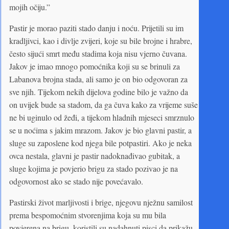
mojih očiju.”
Pastir je morao paziti stado danju i noću. Prijetili su im
kradljivci, kao i divlje zvijeri, koje su bile brojne i hrabre,
često sijući smrt među stadima koja nisu vjerno čuvana.
Jakov je imao mnogo pomoćnika koji su se brinuli za
Labanova brojna stada, ali samo je on bio odgovoran za
sve njih. Tijekom nekih dijelova godine bilo je važno da
on uvijek bude sa stadom, da ga čuva kako za vrijeme suše
ne bi uginulo od žeđi, a tijekom hladnih mjeseci smrznulo
se u noćima s jakim mrazom. Jakov je bio glavni pastir, a
sluge su zaposlene kod njega bile potpastiri. Ako je neka
ovca nestala, glavni je pastir nadoknađivao gubitak, a
sluge kojima je povjerio brigu za stado pozivao je na
odgovornost ako se stado nije povećavalo.
Pastirski život marljivosti i brige, njegovu nježnu samilost
prema bespomoćnim stvorenjima koja su mu bila
povjerena na brigu, koristili su nadahnuti pisci da prikažu