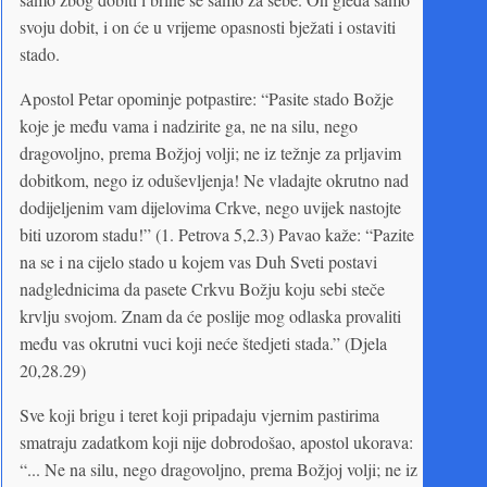
svoju dobit, i on će u vrijeme opasnosti bježati i ostaviti
stado.
Apostol Petar opominje potpastire: “Pasite stado Božje
koje je među vama i nadzirite ga, ne na silu, nego
dragovoljno, prema Božjoj volji; ne iz težnje za prljavim
dobitkom, nego iz oduševljenja! Ne vladajte okrutno nad
dodijeljenim vam dijelovima Crkve, nego uvijek nastojte
biti uzorom stadu!” (1. Petrova 5,2.3) Pavao kaže: “Pazite
na se i na cijelo stado u kojem vas Duh Sveti postavi
nadglednicima da pasete Crkvu Božju koju sebi steče
krvlju svojom. Znam da će poslije mog odlaska provaliti
među vas okrutni vuci koji neće štedjeti stada.” (Djela
20,28.29)
Sve koji brigu i teret koji pripadaju vjernim pastirima
smatraju zadatkom koji nije dobrodošao, apostol ukorava:
“... Ne na silu, nego dragovoljno, prema Božjoj volji; ne iz