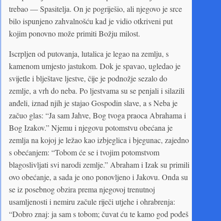
trebao — Spasitelja. On je pogriješio, ali njegovo je srce
bilo ispunjeno zahvalnošću kad je vidio otkriveni put
kojim ponovno može primiti Božju milost.
Iscrpljen od putovanja, lutalica je legao na zemlju, s
kamenom umjesto jastukom. Dok je spavao, ugledao je
svijetle i blještave ljestve, čije je podnožje sezalo do
zemlje, a vrh do neba. Po ljestvama su se penjali i silazili
anđeli, iznad njih je stajao Gospodin slave, a s Neba je
začuo glas: “Ja sam Jahve, Bog tvoga praoca Abrahama i
Bog Izakov.” Njemu i njegovu potomstvu obećana je
zemlja na kojoj je ležao kao izbjeglica i bjegunac, zajedno
s obećanjem: “Tobom će se i tvojim potomstvom
blagoslivljati svi narodi zemlje.” Abraham i Izak su primili
ovo obećanje, a sada je ono ponovljeno i Jakovu. Onda su
se iz posebnog obzira prema njegovoj trenutnoj
usamljenosti i nemiru začule riječi utjehe i ohrabrenja:
“Dobro znaj: ja sam s tobom; čuvat ću te kamo god pođeš