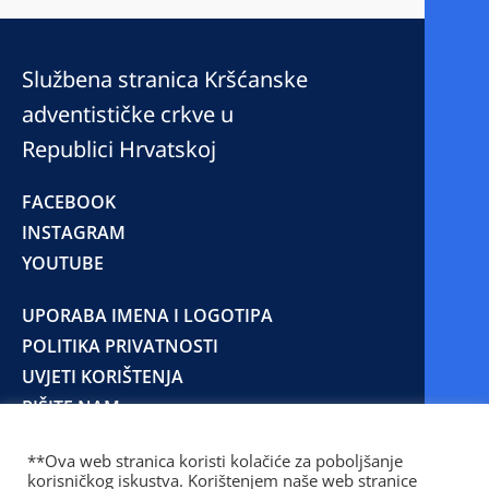
Službena stranica Kršćanske
adventističke crkve u
Republici Hrvatskoj
FACEBOOK
INSTAGRAM
YOUTUBE
UPORABA IMENA I LOGOTIPA
POLITIKA PRIVATNOSTI
UVJETI KORIŠTENJA
PIŠITE NAM
**Ova web stranica koristi kolačiće za poboljšanje
korisničkog iskustva. Korištenjem naše web stranice
© 2025 Copyright © 2023 Kršćanska adventistička