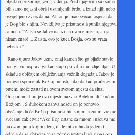
blještavi prizor njegovog viđenja. Pred njegovim su očima
bili samo nejasni obrisi usamljenih brda, a iznad njih nebo
osvijetljeno zvijezdama. Ali on je imao svečan osjećaj da
je Bog bio s njim. Nevidljiva je prisutnost ispunila njegovu
samoću. “Zaista se Jahve nalazi na ovome mjestu, ali ja
nisam znao! ... Zaista, ovo je kuća Božja, ovo su vrata
nebeska.”
“Rano ujutro Jakov uzme onaj kamen što ga bijaše stavio
pod glavu, uspravi ga kao stup i po vrhu mu izlije ulja.” U
skladu s običajem obilježavanja važnih događaja Jakov je
podigao spomenik Božjoj milosti, tako da kad prođe ovim
putem, može zastati na ovom svetom mjestu da služi
Gospodinu. I on je ovo mjesto nazvao Betelom ili “kućom
Božjom”. S dubokom zahvalnošću on je ponovio
obećanje da će Božja prisutnost biti s njim, a zatim izrekao
svečanu zakletvu: “Ako Bog ostane sa mnom i uščuva me
na ovom putu kojim idem, dade mi kruha da jedem i
odijela da se oblačim, te se zdravo vratim kući svoga oca,