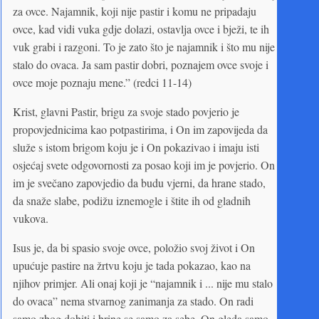
za ovce. Najamnik, koji nije pastir i komu ne pripadaju
ovce, kad vidi vuka gdje dolazi, ostavlja ovce i bježi, te ih
vuk grabi i razgoni. To je zato što je najamnik i što mu nije
stalo do ovaca. Ja sam pastir dobri, poznajem ovce svoje i
ovce moje poznaju mene.” (redci 11-14)
Krist, glavni Pastir, brigu za svoje stado povjerio je
propovjednicima kao potpastirima, i On im zapovijeda da
služe s istom brigom koju je i On pokazivao i imaju isti
osjećaj svete odgovornosti za posao koji im je povjerio. On
im je svečano zapovjedio da budu vjerni, da hrane stado,
da snaže slabe, podižu iznemogle i štite ih od gladnih
vukova.
Isus je, da bi spasio svoje ovce, položio svoj život i On
upućuje pastire na žrtvu koju je tada pokazao, kao na
njihov primjer. Ali onaj koji je “najamnik i ... nije mu stalo
do ovaca” nema stvarnog zanimanja za stado. On radi
samo zbog dobiti i brine se samo za sebe. On gleda samo