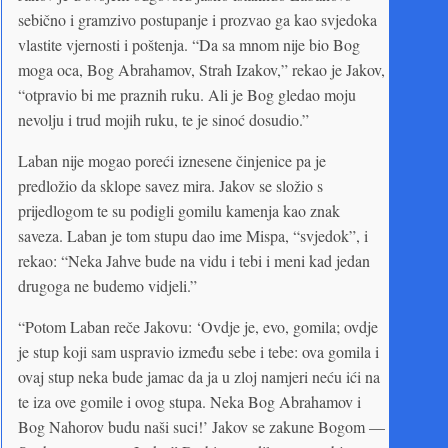
sebično i gramzivo postupanje i prozvao ga kao svjedoka
vlastite vjernosti i poštenja. “Da sa mnom nije bio Bog
moga oca, Bog Abrahamov, Strah Izakov,” rekao je Jakov,
“otpravio bi me praznih ruku. Ali je Bog gledao moju
nevolju i trud mojih ruku, te je sinoć dosudio.”
Laban nije mogao poreći iznesene činjenice pa je
predložio da sklope savez mira. Jakov se složio s
prijedlogom te su podigli gomilu kamenja kao znak
saveza. Laban je tom stupu dao ime Mispa, “svjedok”, i
rekao: “Neka Jahve bude na vidu i tebi i meni kad jedan
drugoga ne budemo vidjeli.”
“Potom Laban reče Jakovu: ‘Ovdje je, evo, gomila; ovdje
je stup koji sam uspravio između sebe i tebe: ova gomila i
ovaj stup neka bude jamac da ja u zloj namjeri neću ići na
te iza ove gomile i ovog stupa. Neka Bog Abrahamov i
Bog Nahorov budu naši suci!’ Jakov se zakune Bogom —