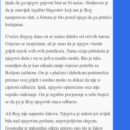
ljude da ga njegov gnjevni brat ne bi našao. Strahovao je
da je zauvijek izgubio blagoslov koji mu je Bog
namjeravao dati, a Sotona je bio pored njega da ga pritišće
kušnjama.
Uvečer drugog dana on se našao daleko od očevih šatora.
Osjećao se izopćenim, ali je znao da je njegov vlastiti
grijeh uzrok svih ovih poteškoća. Tama očaja pritiskala je
njegovu dušu i on se jedva usudio moliti. Bio je tako
usamljen da je kao nikada ranije osjećao potrebu za
Božjom zaštitom. On je s plačem i dubokom poniznošću
priznao svoj grijeh i usrdno molio za dokaz da nije u
cijelosti odbačen. Ipak, njegovo opterećeno srce nije
osjetilo olakšanje. On je izgubio povjerenje u sebe bojeći
se da ga je Bog njegovih otaca odbacio.
Ali Bog nije napustio Jakova. Njegova je milost još uvijek
bila nad njegovim grešnim, nepovjerljivim slugom.
Gospodin je milosrdno otkrio upravo ono što je Jakov