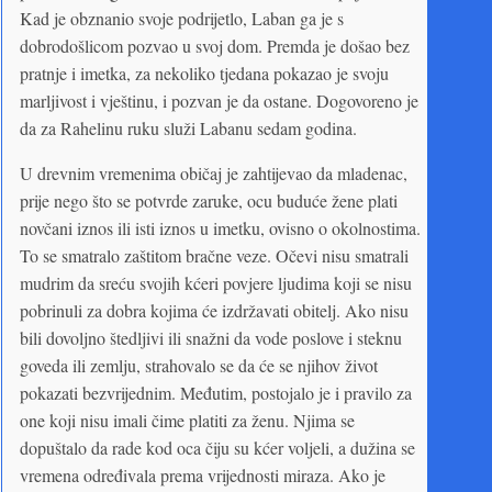
Kad je obznanio svoje podrijetlo, Laban ga je s
dobrodošlicom pozvao u svoj dom. Premda je došao bez
pratnje i imetka, za nekoliko tjedana pokazao je svoju
marljivost i vještinu, i pozvan je da ostane. Dogovoreno je
da za Rahelinu ruku služi Labanu sedam godina.
U drevnim vremenima običaj je zahtijevao da mladenac,
prije nego što se potvrde zaruke, ocu buduće žene plati
novčani iznos ili isti iznos u imetku, ovisno o okolnostima.
To se smatralo zaštitom bračne veze. Očevi nisu smatrali
mudrim da sreću svojih kćeri povjere ljudima koji se nisu
pobrinuli za dobra kojima će izdržavati obitelj. Ako nisu
bili dovoljno štedljivi ili snažni da vode poslove i steknu
goveda ili zemlju, strahovalo se da će se njihov život
pokazati bezvrijednim. Međutim, postojalo je i pravilo za
one koji nisu imali čime platiti za ženu. Njima se
dopuštalo da rade kod oca čiju su kćer voljeli, a dužina se
vremena određivala prema vrijednosti miraza. Ako je