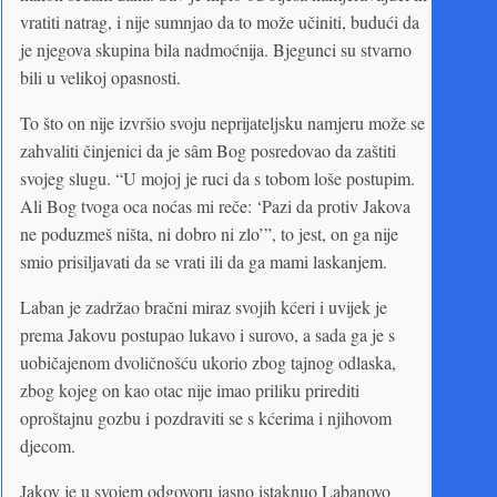
vratiti natrag, i nije sumnjao da to može učiniti, budući da
je njegova skupina bila nadmoćnija. Bjegunci su stvarno
bili u velikoj opasnosti.
To što on nije izvršio svoju neprijateljsku namjeru može se
zahvaliti činjenici da je sâm Bog posredovao da zaštiti
svojeg slugu. “U mojoj je ruci da s tobom loše postupim.
Ali Bog tvoga oca noćas mi reče: ‘Pazi da protiv Jakova
ne poduzmeš ništa, ni dobro ni zlo’”, to jest, on ga nije
smio prisiljavati da se vrati ili da ga mami laskanjem.
Laban je zadržao bračni miraz svojih kćeri i uvijek je
prema Jakovu postupao lukavo i surovo, a sada ga je s
uobičajenom dvoličnošću ukorio zbog tajnog odlaska,
zbog kojeg on kao otac nije imao priliku prirediti
oproštajnu gozbu i pozdraviti se s kćerima i njihovom
djecom.
Jakov je u svojem odgovoru jasno istaknuo Labanovo