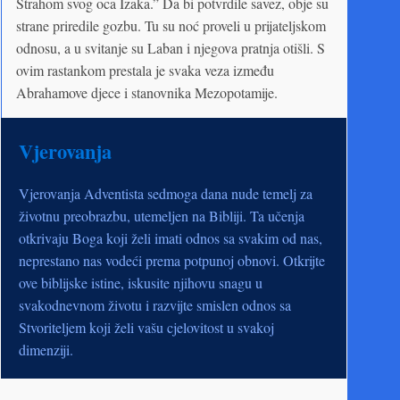
Strahom svog oca Izaka.” Da bi potvrdile savez, obje su
strane priredile gozbu. Tu su noć proveli u prijateljskom
odnosu, a u svitanje su Laban i njegova pratnja otišli. S
ovim rastankom prestala je svaka veza između
Abrahamove djece i stanovnika Mezopotamije.
Vjerovanja
Vjerovanja Adventista sedmoga dana nude temelj za
životnu preobrazbu, utemeljen na Bibliji. Ta učenja
otkrivaju Boga koji želi imati odnos sa svakim od nas,
neprestano nas vodeći prema potpunoj obnovi. Otkrijte
ove biblijske istine, iskusite njihovu snagu u
svakodnevnom životu i razvijte smislen odnos sa
Stvoriteljem koji želi vašu cjelovitost u svakoj
dimenziji.