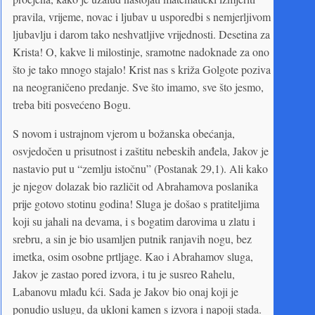
pravila, vrijeme, novac i ljubav u usporedbi s nemjerljivom
ljubavlju i darom tako neshvatljive vrijednosti. Desetina za
Krista! O, kakve li milostinje, sramotne nadoknade za ono
što je tako mnogo stajalo! Krist nas s križa Golgote poziva
na neograničeno predanje. Sve što imamo, sve što jesmo,
treba biti posvećeno Bogu.
S novom i ustrajnom vjerom u božanska obećanja,
osvjedočen u prisutnost i zaštitu nebeskih anđela, Jakov je
nastavio put u “zemlju istočnu” (Postanak 29,1). Ali kako
je njegov dolazak bio različit od Abrahamova poslanika
prije gotovo stotinu godina! Sluga je došao s pratiteljima
koji su jahali na devama, i s bogatim darovima u zlatu i
srebru, a sin je bio usamljen putnik ranjavih nogu, bez
imetka, osim osobne prtljage. Kao i Abrahamov sluga,
Jakov je zastao pored izvora, i tu je susreo Rahelu,
Labanovu mlađu kći. Sada je Jakov bio onaj koji je
ponudio uslugu, da ukloni kamen s izvora i napoji stada.