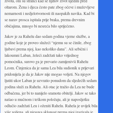
života, oni su stranci kad se njihov život ujedini pred
oltarom. Žena i djeca često pate zbog očeve i muževljeve
nemarnosti i nedjelotvornosti ili naopakih navika. Kad bi
se narav prosca ispitala prije braka, prema drevnim
običajima, mnogo bi nesreća bilo spriječeno.
Jakov je za Rahelu dao sedam godina vjerne službe, a
godine koje je proveo služeći “njemu su se činile, zbog
ljubavi prema njoj, kao nekoliko dana”. Ali sebični i
lakoumni Laban, želeći zadržati tako vrijednog
pomoćnika, surovo ga je prevario zamijenivši Rahelu
Leom. Činjenica da je sama Lea bila sudionik u prijevari
pridonijela je da je Jakov nije mogao voljeti. Na njegov
ljutiti ukor Laban je uzvratio ponudom da sljedećih sedam
godina služi za Rahelu. Ali otac je tražio da Lea ne bude
odbačena, jer bi to nanijelo sramotu obitelji. Jakov se tako
našao u mučnom i teškom položaju, ali je naposljetku
odlučio zadržati Leu i oženiti Rahelu. Rahela je uvijek bila
više voljena, ali njegova sklonost prema njoj izazivala je