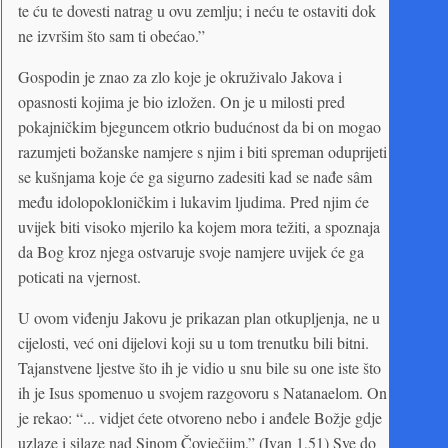
te ću te dovesti natrag u ovu zemlju; i neću te ostaviti dok
ne izvršim što sam ti obećao.”
Gospodin je znao za zlo koje je okruživalo Jakova i
opasnosti kojima je bio izložen. On je u milosti pred
pokajničkim bjeguncem otkrio budućnost da bi on mogao
razumjeti božanske namjere s njim i biti spreman oduprijeti
se kušnjama koje će ga sigurno zadesiti kad se nađe sâm
među idolopokloničkim i lukavim ljudima. Pred njim će
uvijek biti visoko mjerilo ka kojem mora težiti, a spoznaja
da Bog kroz njega ostvaruje svoje namjere uvijek će ga
poticati na vjernost.
U ovom viđenju Jakovu je prikazan plan otkupljenja, ne u
cijelosti, već oni dijelovi koji su u tom trenutku bili bitni.
Tajanstvene ljestve što ih je vidio u snu bile su one iste što
ih je Isus spomenuo u svojem razgovoru s Natanaelom. On
je rekao: “... vidjet ćete otvoreno nebo i anđele Božje gdje
uzlaze i silaze nad Sinom Čovječjim.” (Ivan 1,51) Sve do