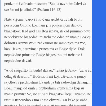
poniznim i zahvalnim srcem: “Što da uzvratim Jahvi za
sve što mi je učinio?” (Psalam 116,12)
Naše vrijeme, darovi i novčana sredstva trebali bi biti
posvećeni Onome koji nam je s povjerenjem dao ove
blagoslove. Kad god nas Bog izbavi, ili kad primimo nove,
neočekivane blagodati, mi trebamo odati priznanje Božjoj
dobroti i izraziti svoju zahvalnost ne samo riječima već,
kao i Jakov, darovima i prinosima za Božje djelo. Dok
neprekidno primamo Božje blagoslove, mi trebamo i
neprekidno davati.
“A od svega što mi budeš davao,” rekao je Jakov, “za te ću
odlagati desetinu.” Hoćemo li mi koji uživamo u punoj
svjetlosti i prednostima Evanđelja biti zadovoljni davanjem
Bogu manje od onih u prethodnim vremenima koji su
manje primili? Ne, što su veći blagoslovi koje uživamo, ne
rastu li usporedno s tim i naše obveze? Ali kako je slaba
procjena, kako je uzalud nastojati matematički izmjeriti