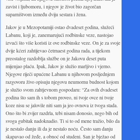
zavist i ljubomoru, i njegov je život bio zagorčan
suparništvom između dviju sestara i žena.
Jakov je u Mezopotamiji ostao dvadeset godina, služeći
Labanu, koji je, zanemarujući rodbinske veze, nastojao
izvući što više koristi iz ove rodbinske veze. On je za svoje
dvije kćeri zahtijevao četrnaest godina rada, a tijekom
preostalog razdoblja službe on je Jakovu deset puta
mijenjao plaću. Ipak, Jakov je služio marljivo i vjerno.
Njegove riječi upućene Labanu u njihovom posljednjem
razgovoru živo opisuju njegovu neumornu budnost kojom
je služio svom zahtjevnom gospodaru: “Za ovih dvadeset
godina što sam ih s tobom proveo, ni tvoje ovce ni tvoje
koze nisu se jalovile niti sam ja jeo ovnova iz tvoga stada.
Ono što bi zvijer razdrla, tebi nisam donosio, nego bih od
svoga gubitak nadoknadio. Ti si to od mene tražio, bilo da
je nestalo danju ili da je nestalo noću. Često sam danju
skapavao od žeđe, a obnoć od studeni. San je bježao od