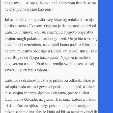
bogatstvo. ... A opazi Jakov i na Labanovom licu da se on
ne drži prema njemu kao prije.”
Jakov bi odavno napustio svog lukavog rođaka da se nije
plašio susreta s Ezavom. Osjećao je da opasnost dolazi od
Labanovih sinova, koji su, smatrajući njegovo bogatstvo
svojim, mogli pokušati nasilno ga uzeti. On je bio u velikoj
nedoumici i uznemiren, ne znajući kamo poći. Ali imajući
na umu milostivo obećanje u Betelu, on je svoj slučaj iznio
pred Boga i od Njega tražio upute. Njegova je molitva
odgovorena u snu: “Vrati se u zemlju svojih otaca, u svoj
zavičaj, i ja ću biti s tobom.”
Labanova odsutnost pružila je priliku za odlazak. Brzo je
sakupio stada ovaca i goveda i poslao ih naprijed, a Jakov
je sa svojim ženama, djecom i slugama, prešao Eufrat
idući prema Gileadu, na granici Kanaana. Laban je nakon
tri dana čuo za njihov bijeg, pošao u potjeru i sustigao ih
nakon sedam dana. Sav je kipio od bijesa namjeravajući ih