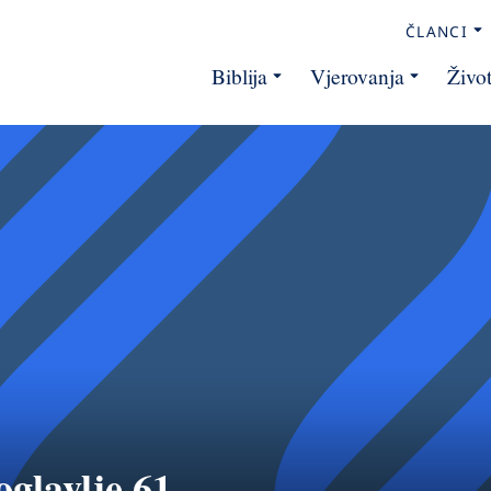
ČLANCI
Biblija
Vjerovanja
Živo
oglavlje 61