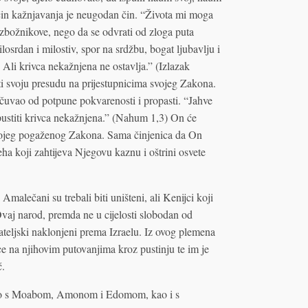
čin kažnjavanja je neugodan čin. “Života mi moga
zbožnikove, nego da se odvrati od zloga puta
losrdan i milostiv, spor na srdžbu, bogat ljubavlju i
.. Ali krivca nekažnjena ne ostavlja.” (Izlazak
ti svoju presudu na prijestupnicima svojeg Zakona.
sačuvao od potpune pokvarenosti i propasti. “Jahve
 pustiti krivca nekažnjena.” (Nahum 1,3) On će
 svojeg pogaženog Zakona. Sama činjenica da On
jeha koji zahtijeva Njegovu kaznu i oštrini osvete
malečani su trebali biti uništeni, ali Kenijci koji
 Ovaj narod, premda ne u cijelosti slobodan od
ijateljski naklonjeni prema Izraelu. Iz ovog plemena
lce na njihovim putovanjima kroz pustinju te im je
ć.
vao s Moabom, Amonom i Edomom, kao i s