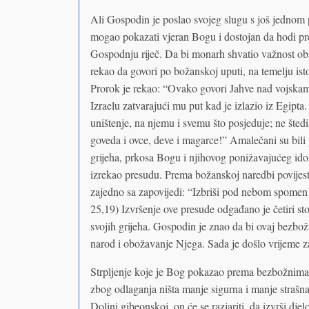
Ali Gospodin je poslao svojeg slugu s još jednom
mogao pokazati vjeran Bogu i dostojan da hodi pre
Gospodnju riječ. Da bi monarh shvatio važnost obra
rekao da govori po božanskoj uputi, na temelju istog
Prorok je rekao: “Ovako govori Jahve nad vojskam
Izraelu zatvarajući mu put kad je izlazio iz Egipta
uništenje, na njemu i svemu što posjeduje; ne štedi
goveda i ovce, deve i magarce!” Amalečani su bili pr
grijeha, prkosa Bogu i njihovog ponižavajućeg id
izrekao presudu. Prema božanskoj naredbi povijest 
zajedno sa zapovijedi: “Izbriši pod nebom spome
25,19) Izvršenje ove presude odgađano je četiri sto
svojih grijeha. Gospodin je znao da bi ovaj bezbo
narod i obožavanje Njega. Sada je došlo vrijeme 
Strpljenje koje je Bog pokazao prema bezbožnima hr
zbog odlaganja ništa manje sigurna i manje strašna
Dolini gibeonskoj, on će se razjariti, da izvrši dj