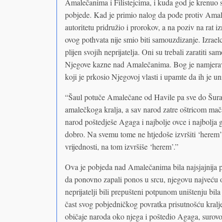
Amalečanima i Filistejcima, i kuda god je krenuo 
pobjede. Kad je primio nalog da pođe protiv Amal
autoritetu pridružio i prorokov, a na poziv na rat i
ovog pothvata nije smio biti samouzdizanje. Izraelci 
plijen svojih neprijatelja. Oni su trebali zaratiti s
Njegove kazne nad Amalečanima. Bog je namjerava
koji je prkosio Njegovoj vlasti i upamte da ih je uni
“Šaul potuče Amalečane od Havile pa sve do Šura,
amalečkoga kralja, a sav narod zatre oštricom mača,
narod poštedješe Agaga i najbolje ovce i najbolja g
dobro. Na svemu tome ne htjedoše izvršiti ‘herem’;
vrijednosti, na tom izvršiše ‘herem’.”
Ova je pobjeda nad Amalečanima bila najsjajnija po
da ponovno zapali ponos u srcu, njegovu najveću 
neprijatelji bili prepušteni potpunom uništenju bil
čast svog pobjedničkog povratka prisutnošću kralj
običaje naroda oko njega i poštedio Agaga, surovo