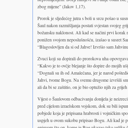
zbog mijene” (Jakov 1,17).
Prorok je sljedećeg jutra s boli u srcu pošao u su
Šaul nakon razmišljanja postati svjestan svojeg gr
božansku naklonost. Ali kad se načini prvi korak na
ponižen svojom neposlušnošću, izašao u susret Sa
“Blagoslovljen da si od Jahve! Izvršio sam Jahvinu
Zvuci koji su dopirali do prorokova uha opovrgaval
“Kakvo je to ovčje blejanje što dopire do mojih uš
“Dognali su ih od Amalečana, jer je narod poštedio
Jahvi, tvome Bogu. Na svemu drugome izvršili sm
ali da bi se zaštitio, on je bio optužio njih za grijeh
Vijest o Šaulovom odbacivanju donijela je neizrec
pred cijelom izraelskom vojskom, dok su bili isp
pobjede koja je pripisana hrabrosti i vojničkim spo
uspjeh u ovom sukobu pripisao Bogu. Ali kad je 
gnjevom što on, kome je Bog ukazao tako veliku čas