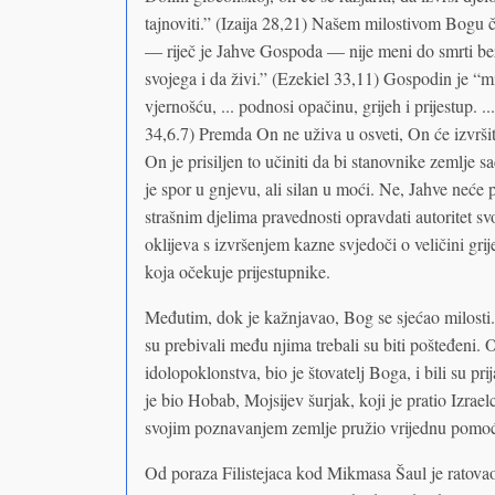
tajnoviti.” (Izaija 28,21) Našem milostivom Bogu 
— riječ je Jahve Gospoda — nije meni do smrti be
svojega i da živi.” (Ezekiel 33,11) Gospodin je “mi
vjernošću, ... podnosi opačinu, grijeh i prijestup. .
34,6.7) Premda On ne uživa u osveti, On će izvrši
On je prisiljen to učiniti da bi stanovnike zemlje 
je spor u gnjevu, ali silan u moći. Ne, Jahve neće
strašnim djelima pravednosti opravdati autoritet
oklijeva s izvršenjem kazne svjedoči o veličini gri
koja očekuje prijestupnike.
Međutim, dok je kažnjavao, Bog se sjećao milosti. A
su prebivali među njima trebali su biti pošteđeni.
idolopoklonstva, bio je štovatelj Boga, i bili su pr
je bio Hobab, Mojsijev šurjak, koji je pratio Izrae
svojim poznavanjem zemlje pružio vrijednu pomo
Od poraza Filistejaca kod Mikmasa Šaul je rato