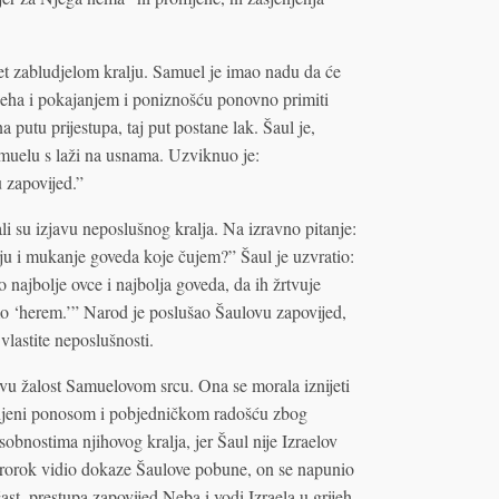
sret zabludjelom kralju. Samuel je imao nadu da će
ijeha i pokajanjem i poniznošću ponovno primiti
 putu prijestupa, taj put postane lak. Šaul je,
muelu s laži na usnama. Uzviknuo je:
 zapovijed.”
i su izjavu neposlušnog kralja. Na izravno pitanje:
iju i mukanje goveda koje čujem?” Šaul je uzvratio:
 najbolje ovce i najbolja goveda, da ih žrtvuje
o ‘herem.’” Narod je poslušao Šaulovu zapovijed,
 vlastite neposlušnosti.
ivu žalost Samuelovom srcu. Ona se morala iznijeti
unjeni ponosom i pobjedničkom radošću zbog
sobnostima njihovog kralja, jer Šaul nije Izraelov
prorok vidio dokaze Šaulove pobune, on se napunio
t, prestupa zapovijed Neba i vodi Izraela u grijeh.