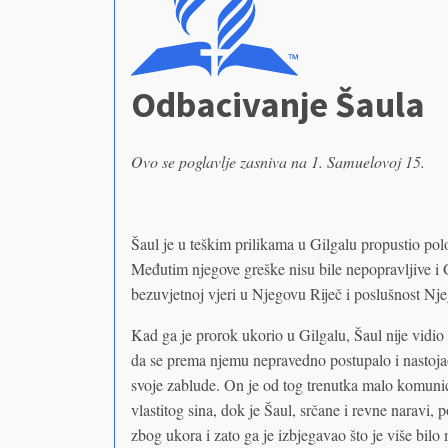
Odbacivanje Šaula
Ovo se poglavlje zasniva na 1. Samuelovoj 15.
Šaul je u teškim prilikama u Gilgalu propustio polož
Međutim njegove greške nisu bile nepopravljive i 
bezuvjetnoj vjeri u Njegovu Riječ i poslušnost Nj
Kad ga je prorok ukorio u Gilgalu, Šaul nije vidio
da se prema njemu nepravedno postupalo i nastojao
svoje zablude. On je od tog trenutka malo komuni
vlastitog sina, dok je Šaul, srčane i revne naravi
zbog ukora i zato ga je izbjegavao što je više bil