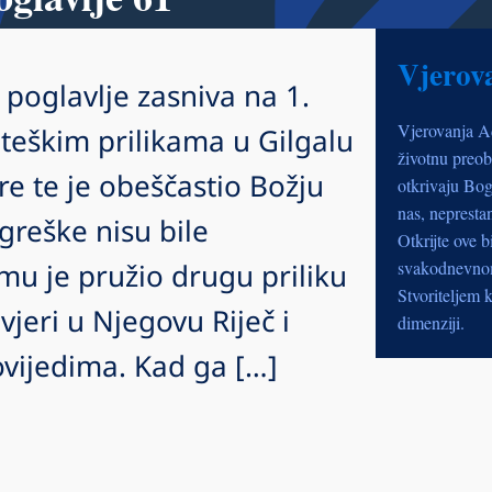
Vjerov
poglavlje zasniva na 1.
Vjerovanja A
teškim prilikama u Gilgalu
životnu preob
ere te je obeščastio Božju
otkrivaju Bog
nas, nepresta
reške nisu bile
Otkrijte ove b
mu je pružio drugu priliku
svakodnevnom 
Stvoriteljem k
vjeri u Njegovu Riječ i
dimenziji.
vijedima. Kad ga […]