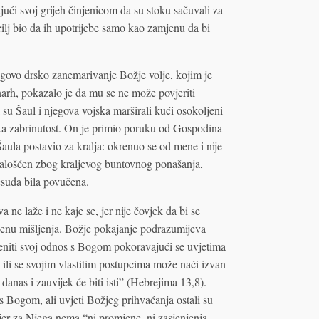
ući svoj grijeh činjenicom da su stoku sačuvali za
ilj bio da ih upotrijebe samo kao zamjenu da bi
egovo drsko zanemarivanje Božje volje, kojim je
arh, pokazalo je da mu se ne može povjeriti
u Šaul i njegova vojska marširali kući osokoljeni
ka zabrinutost. On je primio poruku od Gospodina
ula postavio za kralja: okrenuo se od mene i nije
ožalošćen zbog kraljevog buntovnog ponašanja,
resuda bila povučena.
 ne laže i ne kaje se, jer nije čovjek da bi se
enu mišljenja. Božje pokajanje podrazumijeva
niti svoj odnos s Bogom pokoravajući se uvjetima
ili se svojim vlastitim postupcima može naći izvan
 danas i zauvijek će biti isti” (Hebrejima 13,8).
s Bogom, ali uvjeti Božjeg prihvaćanja ostali su
i, jer za Njega nema “ni promjene, ni zasjenjenja