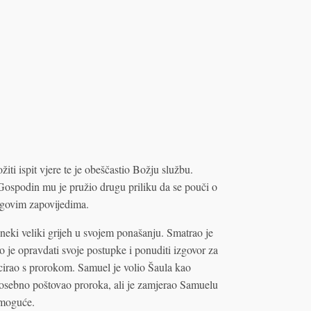
iti ispit vjere te je obeščastio Božju službu.
Gospodin mu je pružio drugu priliku da se pouči o
egovim zapovijedima.
 neki veliki grijeh u svojem ponašanju. Smatrao je
 je opravdati svoje postupke i ponuditi izgovor za
cirao s prorokom. Samuel je volio Šaula kao
, posebno poštovao proroka, ali je zamjerao Samuelu
o moguće.