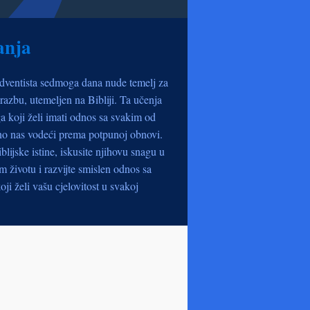
anja
dventista sedmoga dana nude temelj za
razbu, utemeljen na Bibliji. Ta učenja
a koji želi imati odnos sa svakim od
no nas vodeći prema potpunoj obnovi.
iblijske istine, iskusite njihovu snagu u
životu i razvijte smislen odnos sa
oji želi vašu cjelovitost u svakoj