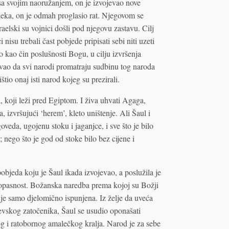
sa svojim naoružanjem, on je izvojevao nove
eka, on je odmah proglasio rat. Njegovom se
zraelski su vojnici došli pod njegovu zastavu. Cilj
nisu trebali čast pobjede pripisati sebi niti uzeti
amo kao čin poslušnosti Bogu, u cilju izvršenja
o da svi narodi promatraju sudbinu tog naroda
štio onaj isti narod kojeg su prezirali.
 koji leži pred Egiptom. I živa uhvati Agaga,
 izvršujući ‘herem’, kleto uništenje. Ali Šaul i
oveda, ugojenu stoku i jaganjce, i sve što je bilo
 nego što je god od stoke bilo bez cijene i
bjeda koju je Šaul ikada izvojevao, a poslužila je
opasnost. Božanska naredba prema kojoj su Božji
a je samo djelomično ispunjena. Iz želje da uveća
evskog zatočenika, Šaul se usudio oponašati
g i ratobornog amalečkog kralja. Narod je za sebe