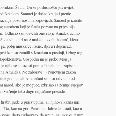
 porukom Šaulu. On se poslušnošću još uvijek
d Izraelom. Samuel je došao kralju i prenio
ćanja pozornosti na zapovijedi, Samuel je izričito
 autoriteta koji je Šaula pozvao na prijestolje.
a: Odlučio sam osvetiti ono što je Amalek učinio
. Sada idi udari na Amaleka, izvrši ‘herem’, kleto
 ga, pobij muškarce i žene, djecu i dojenčad,
vi koji su zaratili s Izraelom u pustinji, i zbog tog
olopoklonstva, Gospodin im je preko Mojsija
je njihove surovosti prema Izraelu bila zapisana
n na Amaleka. Ne zaboravi!” (Ponovljeni zakon
tine godina, ali Amalečani se nisu odvratili od
žni narod, ako je moguće, izbrisao sa zemlje Njegov
za izvršenje tako dugo odgađane presude.
abri ljude u prijestupima, ali njihova kazna nije
. “Da, kao na gori Perasimu, Jahve će ustati, kao u
elo svoje, djelo čudnovato, da ispuni naum svoj, naum