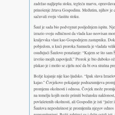
zadržao najljepšu stoku, tegleću marvu, opravdavaj
prinošenje žrtava Gospodinu. Međutim, njihov je c
sačuvali svoju vlastitu stoku.
Šaul je sada bio podvrgnut posljednjem ispitu. Nj
izrazio svoju odlučnost da vlada kao neovisan mon
kraljevska vlast kao Gospodnjem zastupniku. Dok s
pobjedom, u kući proroka Samuela je vladala veli
osuđujući Šaulovo ponašanje: “Kajem se što sam Ša
izvršio mojih zapovijedi.” Prorok je bio duboko 
plakao je i molio se cijelu noć da bi ova strašna p
Božje kajanje nije kao ljudsko. “Ipak slava Izraelova
kajao.” Čovjekovo pokajanje podrazumijeva promj
promjenu okolnosti i odnosa. Čovjek može promije
na temelju kojih može primiti božansku naklonost, 
povlašetenih okolnosti, ali Gospodin je isti “jučer i
Šaulova neposlušnost je promijenila njegov odnos 
nepromijenjeni. Božji zahtjevi su i dalje ostali ist