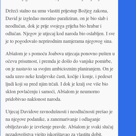
Držeći stalno na umu vlastiti prijestup Božjeg zakona,
David je izgledao moralno paraliziran, on je bio slab i
neodlučan, dok je prije svojega grijeha bio hrabar i
odlučan. Njegov je utjecaj kod naroda bio oslabljen. I sve
je to pogodovalo neprirodnim namjerama njegovog sina.
Abšalom je s pomoću Joabova utjecaja ponovno pušten u
očevu prisutnost, i premda je došlo do vanjske pomirbe,
on je nastavio sa svojim ambicioznim planiranjem. On je
sada uzeo neke kraljevske časti, kočije i konje, i pedeset
ljudi koji su pred njim trčali. I dok je kralj sve više bio
sklon povlačenju i samoći, Abšalom je neumorno
pridobivao naklonost naroda.
Utjecaj Davidove ravnodušnosti i neodlučnosti prešao je
na njegove podanike, a zanemarivanje i odlaganje
obilježavalo je izvršenje pravde. Abšalom je svaki slučaj
nezadovoljstva vješto iskorištavao za vlastitu dobit.