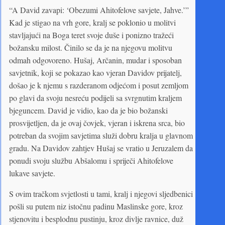
“A David zavapi: ‘Obezumi Ahitofelove savjete, Jahve.’”
Kad je stigao na vrh gore, kralj se poklonio u molitvi
stavljajući na Boga teret svoje duše i ponizno tražeći
božansku milost. Činilo se da je na njegovu molitvu
odmah odgovoreno. Hušaj, Arčanin, mudar i sposoban
savjetnik, koji se pokazao kao vjeran Davidov prijatelj,
došao je k njemu s razderanom odjećom i posut zemljom
po glavi da svoju nesreću podijeli sa svrgnutim kraljem
bjeguncem. David je vidio, kao da je bio božanski
prosvijetljen, da je ovaj čovjek, vjeran i iskrena srca, bio
potreban da svojim savjetima služi dobru kralja u glavnom
gradu. Na Davidov zahtjev Hušaj se vratio u Jeruzalem da
ponudi svoju službu Abšalomu i spriječi Ahitofelove
lukave savjete.
S ovim tračkom svjetlosti u tami, kralj i njegovi sljedbenici
pošli su putem niz istočnu padinu Maslinske gore, kroz
stjenovitu i besplodnu pustinju, kroz divlje ravnice, duž