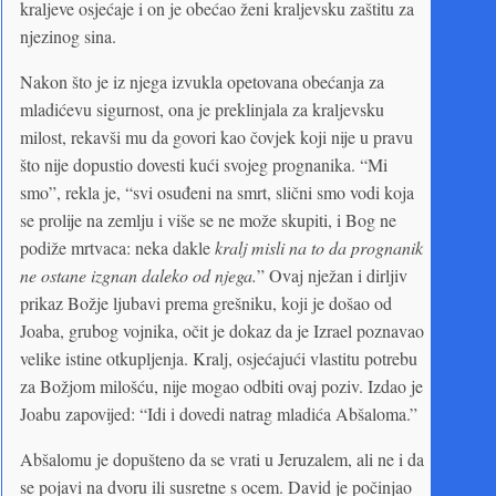
kraljeve osjećaje i on je obećao ženi kraljevsku zaštitu za
njezinog sina.
Nakon što je iz njega izvukla opetovana obećanja za
mladićevu sigurnost, ona je preklinjala za kraljevsku
milost, rekavši mu da govori kao čovjek koji nije u pravu
što nije dopustio dovesti kući svojeg prognanika. “Mi
smo”, rekla je, “svi osuđeni na smrt, slični smo vodi koja
se prolije na zemlju i više se ne može skupiti, i Bog ne
podiže mrtvaca: neka dakle
kralj misli na to da prognanik
ne ostane izgnan daleko od njega.
” Ovaj nježan i dirljiv
prikaz Božje ljubavi prema grešniku, koji je došao od
Joaba, grubog vojnika, očit je dokaz da je Izrael poznavao
velike istine otkupljenja. Kralj, osjećajući vlastitu potrebu
za Božjom milošću, nije mogao odbiti ovaj poziv. Izdao je
Joabu zapovijed: “Idi i dovedi natrag mladića Abšaloma.”
Abšalomu je dopušteno da se vrati u Jeruzalem, ali ne i da
se pojavi na dvoru ili susretne s ocem. David je počinjao