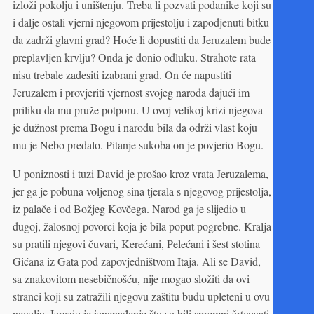
izloži pokolju i uništenju. Treba li pozvati podanike koji su
i dalje ostali vjerni njegovom prijestolju i zapodjenuti bitku
da zadrži glavni grad? Hoće li dopustiti da Jeruzalem bude
preplavljen krvlju? Onda je donio odluku. Strahote rata
nisu trebale zadesiti izabrani grad. On će napustiti
Jeruzalem i provjeriti vjernost svojeg naroda dajući im
priliku da mu pruže potporu. U ovoj velikoj krizi njegova
je dužnost prema Bogu i narodu bila da održi vlast koju
mu je Nebo predalo. Pitanje sukoba on je povjerio Bogu.
U poniznosti i tuzi David je prošao kroz vrata Jeruzalema,
jer ga je pobuna voljenog sina tjerala s njegovog prijestolja,
iz palače i od Božjeg Kovčega. Narod ga je slijedio u
dugoj, žalosnoj povorci koja je bila poput pogrebne. Kralja
su pratili njegovi čuvari, Kerećani, Pelećani i šest stotina
Gićana iz Gata pod zapovjedništvom Itaja. Ali se David,
sa znakovitom nesebičnošću, nije mogao složiti da ovi
stranci koji su zatražili njegovu zaštitu budu upleteni u ovu
nevolju. Izrazio je iznenađenje što su bili spremni žrtvovati