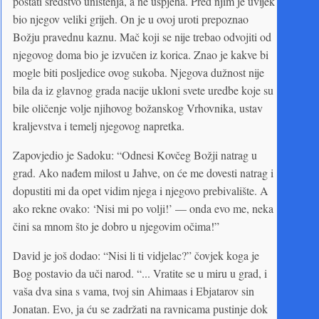
postati sredstvo uništenja, a ne uspjeha. Pred njim je uvijek
bio njegov veliki grijeh. On je u ovoj uroti prepoznao
Božju pravednu kaznu. Mač koji se nije trebao odvojiti od
njegovog doma bio je izvučen iz korica. Znao je kakve bi
mogle biti posljedice ovog sukoba. Njegova dužnost nije
bila da iz glavnog grada nacije ukloni svete uredbe koje su
bile oličenje volje njihovog božanskog Vrhovnika, ustav
kraljevstva i temelj njegovog napretka.
Zapovjedio je Sadoku: “Odnesi Kovčeg Božji natrag u
grad. Ako nađem milost u Jahve, on će me dovesti natrag i
dopustiti mi da opet vidim njega i njegovo prebivalište. A
ako rekne ovako: ‘Nisi mi po volji!’ — onda evo me, neka
čini sa mnom što je dobro u njegovim očima!”
David je još dodao: “Nisi li ti vidjelac?” čovjek koga je
Bog postavio da uči narod. “... Vratite se u miru u grad, i
vaša dva sina s vama, tvoj sin Ahimaas i Ebjatarov sin
Jonatan. Evo, ja ću se zadržati na ravnicama pustinje dok