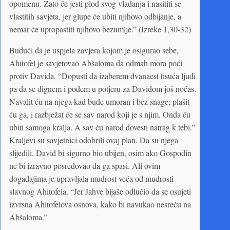
opomenu. Zato će jesti plod svog vladanja i nasititi se
vlastitih savjeta, jer glupe će ubiti njihovo odbijanje, a
nemar će upropastiti njihovo bezumlje.” (Izreke 1,30-32)
Budući da je uspjela zavjera kojom je osigurao sebe,
Ahitofel je savjetovao Abšaloma da odmah mora poći
protiv Davida. “Dopusti da izaberem dvanaest tisuća ljudi
pa da se dignem i pođem u potjeru za Davidom još noćas.
Navalit ću na njega kad bude umoran i bez snage; plašit
ću ga, i razbježat će se sav narod koji je s njim. Onda ću
ubiti samoga kralja. A sav ću narod dovesti natrag k tebi.”
Kraljevi su savjetnici odobrili ovaj plan. Da su njega
slijedili, David bi sigurno bio ubijen, osim ako Gospodin
ne bi izravno posredovao da ga spasi. Ali ovim
događajima je upravljala mudrost veća od mudrosti
slavnog Ahitofela. “Jer Jahve bijaše odlučio da se osujeti
izvrsna Ahitofelova osnova, kako bi navukao nesreću na
Abšaloma.”