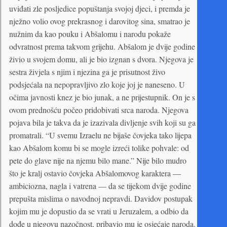
uviđati zle posljedice popuštanja svojoj djeci, i premda je
nježno volio ovog prekrasnog i darovitog sina, smatrao je
nužnim da kao pouku i Abšalomu i narodu pokaže
odvratnost prema takvom grijehu. Abšalom je dvije godine
živio u svojem domu, ali je bio izgnan s dvora. Njegova je
sestra živjela s njim i njezina ga je prisutnost živo
podsjećala na nepopravljivo zlo koje joj je naneseno. U
očima javnosti knez je bio junak, a ne prijestupnik. On je s
ovom prednošću počeo pridobivati srca naroda. Njegova
pojava bila je takva da je izazivala divljenje svih koji su ga
promatrali. “U svemu Izraelu ne bijaše čovjeka tako lijepa
kao Abšalom komu bi se mogle izreći tolike pohvale: od
pete do glave nije na njemu bilo mane.” Nije bilo mudro
što je kralj ostavio čovjeka Abšalomovog karaktera —
ambiciozna, nagla i vatrena — da se tijekom dvije godine
prepušta mislima o navodnoj nepravdi. Davidov postupak
kojim mu je dopustio da se vrati u Jeruzalem, a odbio da
dođe u njegovu nazočnost, pribavio mu je osjećaje naroda.