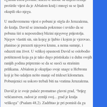
proširile vijest da je Abšalom kralj i mnogi su se ljudi
okupili oko njega.
U međuvremenu vijest o pobuni je stigla do Jeruzalema,
do kralja. David se iznenada pokrenuo i uvidio da se
pobuna širi u neposrednoj blizini njegovog prijestolja.
Njegov vlastiti sin, sin kojeg je ljubio i kojem je vjerovao,
planirao je preuzeti njegovu krunu, a nema sumnje, i
oduzeti mu život. U velikoj opasnosti David se oslobodio
potištenosti koja ga je tako dugo pristiskala i u duhu svojih
ranijih godina pripremio se da se suoči sa strašnim
prilikama. Abšalom je okupljao svoje snage u Hebronu
koji je bio udaljen nešto manje od trideset kilometara.
Pobunjenici su uskoro trebali biti na vratima Jeruzalema.
David je iz svoje palače promatrao glavni grad, “brijeg
veličanstven, radost je zemlji svoj... grad je kralja
velikoga” (Psalam 48,2). Zadrhtao je pri pomisli da ga