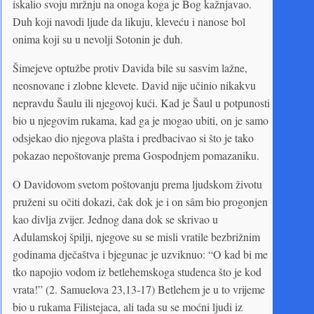
iskalio svoju mržnju na onoga koga je Bog kažnjavao.
Duh koji navodi ljude da likuju, kleveću i nanose bol
onima koji su u nevolji Sotonin je duh.
Šimejeve optužbe protiv Davida bile su sasvim lažne,
neosnovane i zlobne klevete. David nije učinio nikakvu
nepravdu Šaulu ili njegovoj kući. Kad je Šaul u potpunosti
bio u njegovim rukama, kad ga je mogao ubiti, on je samo
odsjekao dio njegova plašta i predbacivao si što je tako
pokazao nepoštovanje prema Gospodnjem pomazaniku.
O Davidovom svetom poštovanju prema ljudskom životu
pruženi su očiti dokazi, čak dok je i on sâm bio progonjen
kao divlja zvijer. Jednog dana dok se skrivao u
Adulamskoj špilji, njegove su se misli vratile bezbrižnim
godinama dječaštva i bjegunac je uzviknuo: “O kad bi me
tko napojio vodom iz betlehemskoga studenca što je kod
vrata!” (2. Samuelova 23,13-17) Betlehem je u to vrijeme
bio u rukama Filistejaca, ali tada su se moćni ljudi iz