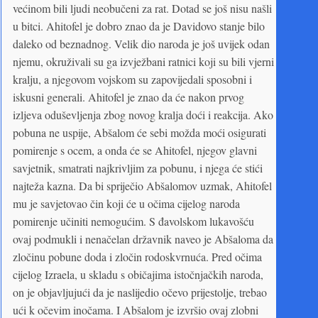
većinom bili ljudi neobučeni za rat. Dotad se još nisu našli
u bitci. Ahitofel je dobro znao da je Davidovo stanje bilo
daleko od beznadnog. Velik dio naroda je još uvijek odan
njemu, okruživali su ga izvježbani ratnici koji su bili vjerni
kralju, a njegovom vojskom su zapovijedali sposobni i
iskusni generali. Ahitofel je znao da će nakon prvog
izljeva oduševljenja zbog novog kralja doći i reakcija. Ako
pobuna ne uspije, Abšalom će sebi možda moći osigurati
pomirenje s ocem, a onda će se Ahitofel, njegov glavni
savjetnik, smatrati najkrivljim za pobunu, i njega će stići
najteža kazna. Da bi spriječio Abšalomov uzmak, Ahitofel
mu je savjetovao čin koji će u očima cijelog naroda
pomirenje učiniti nemogućim. S đavolskom lukavošću
ovaj podmukli i nenačelan državnik naveo je Abšaloma da
zločinu pobune doda i zločin rodoskvrnuća. Pred očima
cijelog Izraela, u skladu s običajima istočnjačkih naroda,
on je objavljujući da je naslijedio očevo prijestolje, trebao
ući k očevim inočama. I Abšalom je izvršio ovaj zlobni