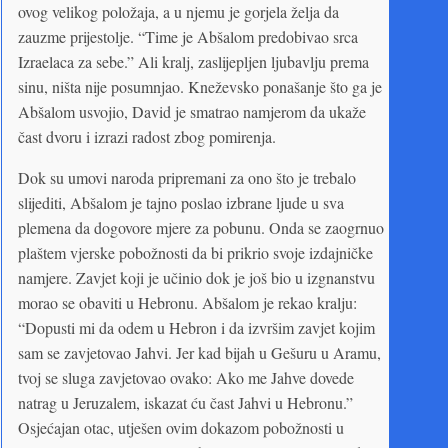
ovog velikog položaja, a u njemu je gorjela želja da
zauzme prijestolje. “Time je Abšalom predobivao srca
Izraelaca za sebe.” Ali kralj, zaslijepljen ljubavlju prema
sinu, ništa nije posumnjao. Kneževsko ponašanje što ga je
Abšalom usvojio, David je smatrao namjerom da ukaže
čast dvoru i izrazi radost zbog pomirenja.
Dok su umovi naroda pripremani za ono što je trebalo
slijediti, Abšalom je tajno poslao izbrane ljude u sva
plemena da dogovore mjere za pobunu. Onda se zaogrnuo
plaštem vjerske pobožnosti da bi prikrio svoje izdajničke
namjere. Zavjet koji je učinio dok je još bio u izgnanstvu
morao se obaviti u Hebronu. Abšalom je rekao kralju:
“Dopusti mi da odem u Hebron i da izvršim zavjet kojim
sam se zavjetovao Jahvi. Jer kad bijah u Gešuru u Aramu,
tvoj se sluga zavjetovao ovako: Ako me Jahve dovede
natrag u Jeruzalem, iskazat ću čast Jahvi u Hebronu.”
Osjećajan otac, utješen ovim dokazom pobožnosti u