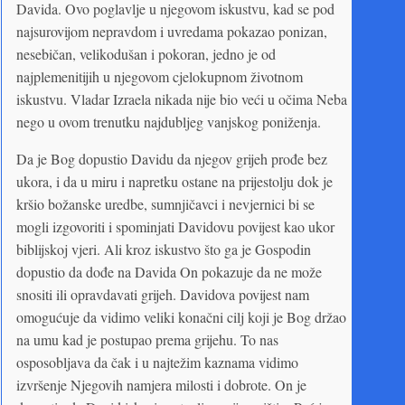
Davida. Ovo poglavlje u njegovom iskustvu, kad se pod
najsurovijom nepravdom i uvredama pokazao ponizan,
nesebičan, velikodušan i pokoran, jedno je od
najplemenitijih u njegovom cjelokupnom životnom
iskustvu. Vladar Izraela nikada nije bio veći u očima Neba
nego u ovom trenutku najdubljeg vanjskog poniženja.
Da je Bog dopustio Davidu da njegov grijeh prođe bez
ukora, i da u miru i napretku ostane na prijestolju dok je
kršio božanske uredbe, sumnjičavci i nevjernici bi se
mogli izgovoriti i spominjati Davidovu povijest kao ukor
biblijskoj vjeri. Ali kroz iskustvo što ga je Gospodin
dopustio da dođe na Davida On pokazuje da ne može
snositi ili opravdavati grijeh. Davidova povijest nam
omogućuje da vidimo veliki konačni cilj koji je Bog držao
na umu kad je postupao prema grijehu. To nas
osposobljava da čak i u najtežim kaznama vidimo
izvršenje Njegovih namjera milosti i dobrote. On je