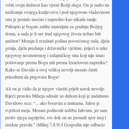
vršiti svoju dužnost kao vjerni Božji sluga. On je radio na
uzdizanju svojega kraljevstva i pod njegovom vladavinom
ono je postalo moćno i napredno kao nikada ranije.
Prikupio je bogate zalihe materijala za gradnju Božjeg
doma, a sada je li sav trud njegovog života trebao biti
uništen? Moraju li rezultati godina posvećenog rada, djela
genija, djela predanja i državničke vještine, prijeći u ruke
njegovog nesmotrenog i izdajničkog sina koji nije imao
poštovanje prema Bogu niti prema Izraelovom napretku?
Kako se Davidu u ovoj velikoj nevolji moralo činiti
prirodnim da prigovara Bogu!
Ali on je vidio da je njegov vlastiti grijeh uzrok nevolje.
Riječi proroka Miheja odisale su duhom koji je nadahnuo
Davidovo srce: “... ako boravim u tminama, Jahve je
svjetlost moja. Moram podnositi srdžbu Jahvinu, jer sam
protiv njega sagriješio, sve dok on ne prosudi spor moj i
izrekne pravdu.” (Mihej 7,8.9) I Gospodin nije odbacio