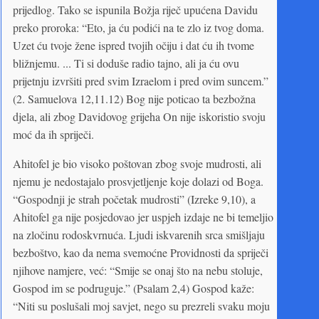
prijedlog. Tako se ispunila Božja riječ upućena Davidu
preko proroka: “Eto, ja ću podići na te zlo iz tvog doma.
Uzet ću tvoje žene ispred tvojih očiju i dat ću ih tvome
bližnjemu. ... Ti si doduše radio tajno, ali ja ću ovu
prijetnju izvršiti pred svim Izraelom i pred ovim suncem.”
(2. Samuelova 12,11.12) Bog nije poticao ta bezbožna
djela, ali zbog Davidovog grijeha On nije iskoristio svoju
moć da ih spriječi.
Ahitofel je bio visoko poštovan zbog svoje mudrosti, ali
njemu je nedostajalo prosvjetljenje koje dolazi od Boga.
“Gospodnji je strah početak mudrosti” (Izreke 9,10), a
Ahitofel ga nije posjedovao jer uspjeh izdaje ne bi temeljio
na zločinu rodoskvrnuća. Ljudi iskvarenih srca smišljaju
bezboštvo, kao da nema svemoćne Providnosti da spriječi
njihove namjere, već: “Smije se onaj što na nebu stoluje,
Gospod im se podruguje.” (Psalam 2,4) Gospod kaže:
“Niti su poslušali moj savjet, nego su prezreli svaku moju