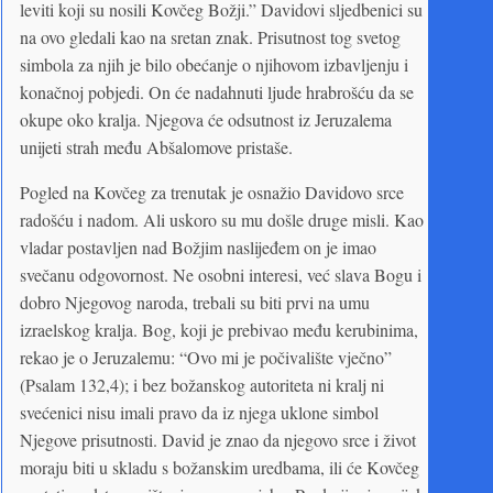
leviti koji su nosili Kovčeg Božji.” Davidovi sljedbenici su
na ovo gledali kao na sretan znak. Prisutnost tog svetog
simbola za njih je bilo obećanje o njihovom izbavljenju i
konačnoj pobjedi. On će nadahnuti ljude hrabrošću da se
okupe oko kralja. Njegova će odsutnost iz Jeruzalema
unijeti strah među Abšalomove pristaše.
Pogled na Kovčeg za trenutak je osnažio Davidovo srce
radošću i nadom. Ali uskoro su mu došle druge misli. Kao
vladar postavljen nad Božjim naslijeđem on je imao
svečanu odgovornost. Ne osobni interesi, već slava Bogu i
dobro Njegovog naroda, trebali su biti prvi na umu
izraelskog kralja. Bog, koji je prebivao među kerubinima,
rekao je o Jeruzalemu: “Ovo mi je počivalište vječno”
(Psalam 132,4); i bez božanskog autoriteta ni kralj ni
svećenici nisu imali pravo da iz njega uklone simbol
Njegove prisutnosti. David je znao da njegovo srce i život
moraju biti u skladu s božanskim uredbama, ili će Kovčeg