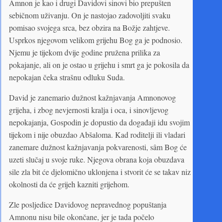
Amnon je kao i drugi Davidovi sinovi bio prepušten
sebičnom uživanju. On je nastojao zadovoljiti svaku
pomisao svojega srca, bez obzira na Božje zahtjeve.
Usprkos njegovom velikom grijehu Bog ga je podnosio.
Njemu je tijekom dvije godine pružena prilika za
pokajanje, ali on je ostao u grijehu i smrt ga je pokosila da
nepokajan čeka strašnu odluku Suda.
David je zanemario dužnost kažnjavanja Amnonovog
grijeha, i zbog nevjernosti kralja i oca, i sinovljevog
nepokajanja, Gospodin je dopustio da događaji idu svojim
tijekom i nije obuzdao Abšaloma. Kad roditelji ili vladari
zanemare dužnost kažnjavanja pokvarenosti, sâm Bog će
uzeti slučaj u svoje ruke. Njegova obrana koja obuzdava
sile zla bit će djelomično uklonjena i stvorit će se takav niz
okolnosti da će grijeh kazniti grijehom.
Zle posljedice Davidovog nepravednog popuštanja
Amnonu nisu bile okončane, jer je tada počelo