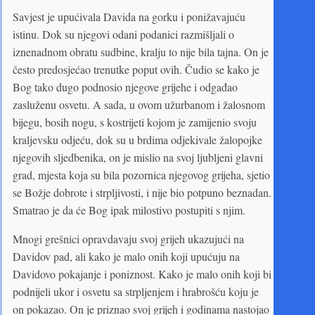
Savjest je upućivala Davida na gorku i ponižavajuću
istinu. Dok su njegovi odani podanici razmišljali o
iznenadnom obratu sudbine, kralju to nije bila tajna. On je
često predosjećao trenutke poput ovih. Čudio se kako je
Bog tako dugo podnosio njegove grijehe i odgađao
zasluženu osvetu. A sada, u ovom užurbanom i žalosnom
bijegu, bosih nogu, s kostrijeti kojom je zamijenio svoju
kraljevsku odjeću, dok su u brdima odjekivale žalopojke
njegovih sljedbenika, on je mislio na svoj ljubljeni glavni
grad, mjesta koja su bila pozornica njegovog grijeha, sjetio
se Božje dobrote i strpljivosti, i nije bio potpuno beznadan.
Smatrao je da će Bog ipak milostivo postupiti s njim.
Mnogi grešnici opravdavaju svoj grijeh ukazujući na
Davidov pad, ali kako je malo onih koji upućuju na
Davidovo pokajanje i poniznost. Kako je malo onih koji bi
podnijeli ukor i osvetu sa strpljenjem i hrabrošću koju je
on pokazao. On je priznao svoj grijeh i godinama nastojao