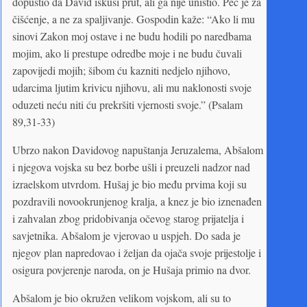
dopustio da David iskusi prut, ali ga nije uništio. Peć je za
čišćenje, a ne za spaljivanje. Gospodin kaže: “Ako li mu
sinovi Zakon moj ostave i ne budu hodili po naredbama
mojim, ako li prestupe odredbe moje i ne budu čuvali
zapovijedi mojih; šibom ću kazniti nedjelo njihovo,
udarcima ljutim krivicu njihovu, ali mu naklonosti svoje
oduzeti neću niti ću prekršiti vjernosti svoje.” (Psalam
89,31-33)
Ubrzo nakon Davidovog napuštanja Jeruzalema, Abšalom
i njegova vojska su bez borbe ušli i preuzeli nadzor nad
izraelskom utvrdom. Hušaj je bio među prvima koji su
pozdravili novookrunjenog kralja, a knez je bio iznenađen
i zahvalan zbog pridobivanja očevog starog prijatelja i
savjetnika. Abšalom je vjerovao u uspjeh. Do sada je
njegov plan napredovao i željan da ojača svoje prijestolje i
osigura povjerenje naroda, on je Hušaja primio na dvor.
Abšalom je bio okružen velikom vojskom, ali su to