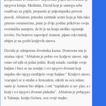
njegovu krinju. Međutim, David koji je samoga sebe
osuđivao za grijeh, propustio je prijestupnika privesti
pravdi. Abšalom, prirodni zaštitnik sestre koja je bila tako
gnusno osramoćena, pune je dvije godine prikrivao svoju
osvetničku namjeru, da bi je na kraju utoliko sigurnije
izvršio. Na bratovu zapovijed Amnon, pijani oskvrnitelj,
ubijen je na gozbi kraljevih sinova.
Davidu je odmjerena dvostruka kazna. Donesena mu je
strašna vijest: “Abšalom je pobio sve kraljeve sinove, nije
ostao od njih ni jedan jedini. Kralj ustade, razdrije svoje
haljine i baci se na zemlju; i svi njegovi dvorani koji
stajahu oko njega razdriješe svoje haljine.” Kraljevi sinovi,
vraćajući se u strahu u Jeruzalem, otkrili su ocu istinu;
samo je Amnon bio ubijen, i oni “zaplakaše u sav glas; a i
kralj i svi njegovi dvorani plakahu”. Abšalom je pobjegao
k Talmaju, kralju Gešura, ocu svoje majke.