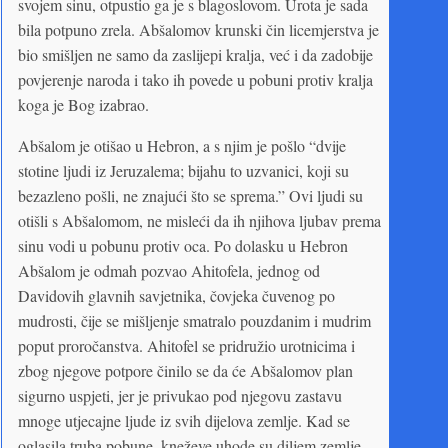
svojem sinu, otpustio ga je s blagoslovom. Urota je sada
bila potpuno zrela. Abšalomov krunski čin licemjerstva je
bio smišljen ne samo da zaslijepi kralja, već i da zadobije
povjerenje naroda i tako ih povede u pobuni protiv kralja
koga je Bog izabrao.
Abšalom je otišao u Hebron, a s njim je pošlo “dvije
stotine ljudi iz Jeruzalema; bijahu to uzvanici, koji su
bezazleno pošli, ne znajući što se sprema.” Ovi ljudi su
otišli s Abšalomom, ne misleći da ih njihova ljubav prema
sinu vodi u pobunu protiv oca. Po dolasku u Hebron
Abšalom je odmah pozvao Ahitofela, jednog od
Davidovih glavnih savjetnika, čovjeka čuvenog po
mudrosti, čije se mišljenje smatralo pouzdanim i mudrim
poput proročanstva. Ahitofel se pridružio urotnicima i
zbog njegove potpore činilo se da će Abšalomov plan
sigurno uspjeti, jer je privukao pod njegovu zastavu
mnoge utjecajne ljude iz svih dijelova zemlje. Kad se
oglasila truba pobune, kneževe uhode su diljem zemlje