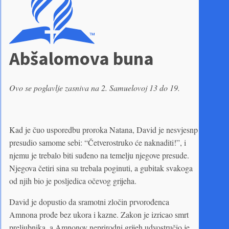
Abšalomova buna
Ovo se poglavlje zasniva na 2. Samuelovoj 13 do 19.
Kad je čuo usporedbu proroka Natana, David je nesvjesnp
presudio samome sebi: “Četverostruko će naknaditi!”, i
njemu je trebalo biti suđeno na temelju njegove presude.
Njegova četiri sina su trebala poginuti, a gubitak svakoga
od njih bio je posljedica očevog grijeha.
David je dopustio da sramotni zločin prvorođenca
Amnona prođe bez ukora i kazne. Zakon je izricao smrt
preljubnika, a Amnonov neprirodni grijeh udvostručio je