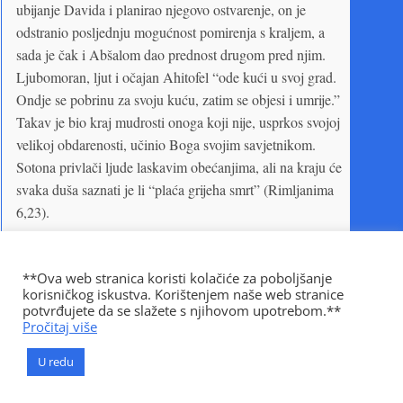
ubijanje Davida i planirao njegovo ostvarenje, on je
odstranio posljednju mogućnost pomirenja s kraljem, a
sada je čak i Abšalom dao prednost drugom pred njim.
Ljubomoran, ljut i očajan Ahitofel “ode kući u svoj grad.
Ondje se pobrinu za svoju kuću, zatim se objesi i umrije.”
Takav je bio kraj mudrosti onoga koji nije, usprkos svojoj
velikoj obdarenosti, učinio Boga svojim savjetnikom.
Sotona privlači ljude laskavim obećanjima, ali na kraju će
svaka duša saznati je li “plaća grijeha smrt” (Rimljanima
6,23).
Hušaj, nesiguran hoće li kolebljivi kralj slijediti njegov
savjet, nije gubio vrijeme da upozori Davida da bez
**Ova web stranica koristi kolačiće za poboljšanje
odlaganja bježi preko Jordana. Svećenicima koji su je
korisničkog iskustva. Korištenjem naše web stranice
potvrđujete da se slažete s njihovom upotrebom.**
trebali proslijediti preko svojih sinova, Hušaj je poslao
Pročitaj više
poruku: “Ahitofel je tako i tako savjetovao Abšalomu, a ja
sam savjetovao tako i tako. Zato sada ... nemoj noćas
U redu
noćiti na ravnicama pustinje, nego brzo prijeđi na drugu