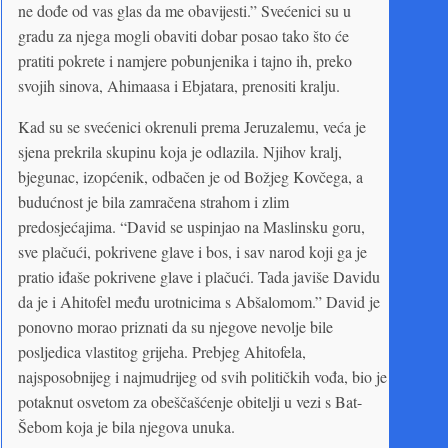
ne dođe od vas glas da me obavijesti.” Svećenici su u
gradu za njega mogli obaviti dobar posao tako što će
pratiti pokrete i namjere pobunjenika i tajno ih, preko
svojih sinova, Ahimaasa i Ebjatara, prenositi kralju.
Kad su se svećenici okrenuli prema Jeruzalemu, veća je
sjena prekrila skupinu koja je odlazila. Njihov kralj,
bjegunac, izopćenik, odbačen je od Božjeg Kovčega, a
budućnost je bila zamračena strahom i zlim
predosjećajima. “David se uspinjao na Maslinsku goru,
sve plačući, pokrivene glave i bos, i sav narod koji ga je
pratio iđaše pokrivene glave i plačući. Tada javiše Davidu
da je i Ahitofel među urotnicima s Abšalomom.” David je
ponovno morao priznati da su njegove nevolje bile
posljedica vlastitog grijeha. Prebjeg Ahitofela,
najsposobnijeg i najmudrijeg od svih političkih vođa, bio je
potaknut osvetom za obeščašćenje obitelji u vezi s Bat-
Šebom koja je bila njegova unuka.