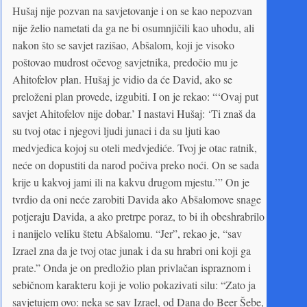
Hušaj nije pozvan na savjetovanje i on se kao nepozvan
nije želio nametati da ga ne bi osumnjičili kao uhodu, ali
nakon što se savjet razišao, Abšalom, koji je visoko
poštovao mudrost očevog savjetnika, predočio mu je
Ahitofelov plan. Hušaj je vidio da će David, ako se
preloženi plan provede, izgubiti. I on je rekao: “‘Ovaj put
savjet Ahitofelov nije dobar.’ I nastavi Hušaj: ‘Ti znaš da
su tvoj otac i njegovi ljudi junaci i da su ljuti kao
medvjedica kojoj su oteli medvjediće. Tvoj je otac ratnik,
neće on dopustiti da narod počiva preko noći. On se sada
krije u kakvoj jami ili na kakvu drugom mjestu.’” On je
tvrdio da oni neće zarobiti Davida ako Abšalomove snage
potjeraju Davida, a ako pretrpe poraz, to bi ih obeshrabrilo
i nanijelo veliku štetu Abšalomu. “Jer”, rekao je, “sav
Izrael zna da je tvoj otac junak i da su hrabri oni koji ga
prate.” Onda je on predložio plan privlačan ispraznom i
sebičnom karakteru koji je volio pokazivati silu: “Zato ja
savjetujem ovo: neka se sav Izrael, od Dana do Beer Šebe,