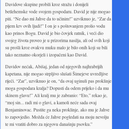
Davidove skupine probili kroz stražu i donijeli
betlehemske vode svojem gospodaru. David je nije mogao
piti. “Ne dao mi Jahve da to učinim!” uzviknuo je, “Zar da
pijem krv ovih ljudi!” I on je s poštovanjem prolio vodu
kao prinos Bogu. David je bio čovjek ratnik, i veći dio
svojeg života proveo je u prizorima nasilja, ali od svih koji
su prošli kroz ovakvu muku malo je bilo onih koji su bili
tako neznatno okorjeli i izopačeni kao David.
Davidov nećak, Abišaj, jedan od njegovih najhrabrijih
kapetana, nije mogao strpljivo slušati Šimejeve uvredljive
riječi. “Zar”, uzviknuo je on, “da ovaj uginuli pas proklinje
moga gospodara kralja? Dopusti da odem prijeko i da mu
skinem glavu!” Ali kralj mu je zabranio: “Eto,” rekao je,
“moj sin... radi mi o glavi, a kamoli neće sada ovaj
Benjaminovac. Pustite ga neka proklinje, ako mu je Jahve
to zapovjedio. Možda će Jahve pogledati na moju nevolju
te mi vratiti dobro za njegovu današnju psovku.”