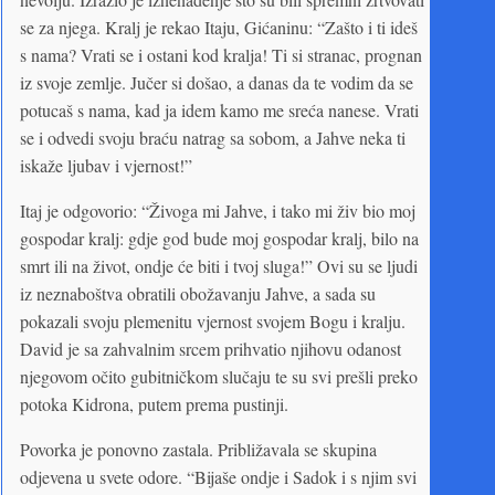
se za njega. Kralj je rekao Itaju, Gićaninu: “Zašto i ti ideš
s nama? Vrati se i ostani kod kralja! Ti si stranac, prognan
iz svoje zemlje. Jučer si došao, a danas da te vodim da se
potucaš s nama, kad ja idem kamo me sreća nanese. Vrati
se i odvedi svoju braću natrag sa sobom, a Jahve neka ti
iskaže ljubav i vjernost!”
Itaj je odgovorio: “Živoga mi Jahve, i tako mi živ bio moj
gospodar kralj: gdje god bude moj gospodar kralj, bilo na
smrt ili na život, ondje će biti i tvoj sluga!” Ovi su se ljudi
iz neznaboštva obratili obožavanju Jahve, a sada su
pokazali svoju plemenitu vjernost svojem Bogu i kralju.
David je sa zahvalnim srcem prihvatio njihovu odanost
njegovom očito gubitničkom slučaju te su svi prešli preko
potoka Kidrona, putem prema pustinji.
Povorka je ponovno zastala. Približavala se skupina
odjevena u svete odore. “Bijaše ondje i Sadok i s njim svi