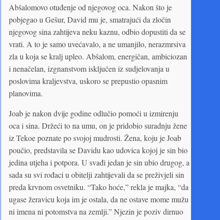
Abšalomovo otuđenje od njegovog oca. Nakon što je
pobjegao u Gešur, David mu je, smatrajući da zločin
njegovog sina zahtijeva neku kaznu, odbio dopustiti da se
vrati. A to je samo uvećavalo, a ne umanjilo, nerazmrsiva
zla u koja se kralj upleo. Abšalom, energičan, ambiciozan
i nenačelan, izgnanstvom isključen iz sudjelovanja u
poslovima kraljevstva, uskoro se prepustio opasnim
planovima.
Joab je nakon dvije godine odlučio pomoći u izmirenju
oca i sina. Držeći to na umu, on je pridobio suradnju žene
iz Tekoe poznate po svojoj mudrosti. Žena, koju je Joab
poučio, predstavila se Davidu kao udovica kojoj je sin bio
jedina utjeha i potpora. U svađi jedan je sin ubio drugog, a
sada su svi rođaci u obitelji zahtijevali da se preživjeli sin
preda krvnom osvetniku. “Tako hoće,” rekla je majka, “da
ugase žeravicu koja im je ostala, da ne ostave mome mužu
ni imena ni potomstva na zemlji.” Njezin je poziv dirnuo