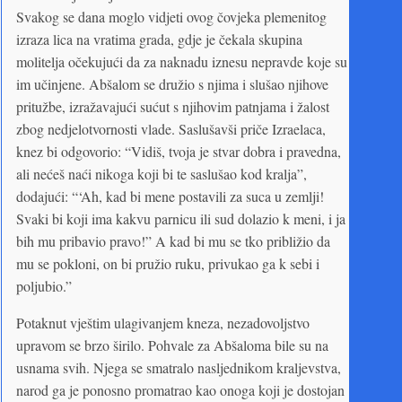
Svakog se dana moglo vidjeti ovog čovjeka plemenitog
izraza lica na vratima grada, gdje je čekala skupina
molitelja očekujući da za naknadu iznesu nepravde koje su
im učinjene. Abšalom se družio s njima i slušao njihove
pritužbe, izražavajući sućut s njihovim patnjama i žalost
zbog nedjelotvornosti vlade. Saslušavši priče Izraelaca,
knez bi odgovorio: “Vidiš, tvoja je stvar dobra i pravedna,
ali nećeš naći nikoga koji bi te saslušao kod kralja”,
dodajući: “‘Ah, kad bi mene postavili za suca u zemlji!
Svaki bi koji ima kakvu parnicu ili sud dolazio k meni, i ja
bih mu pribavio pravo!” A kad bi mu se tko približio da
mu se pokloni, on bi pružio ruku, privukao ga k sebi i
poljubio.”
Potaknut vještim ulagivanjem kneza, nezadovoljstvo
upravom se brzo širilo. Pohvale za Abšaloma bile su na
usnama svih. Njega se smatralo nasljednikom kraljevstva,
narod ga je ponosno promatrao kao onoga koji je dostojan