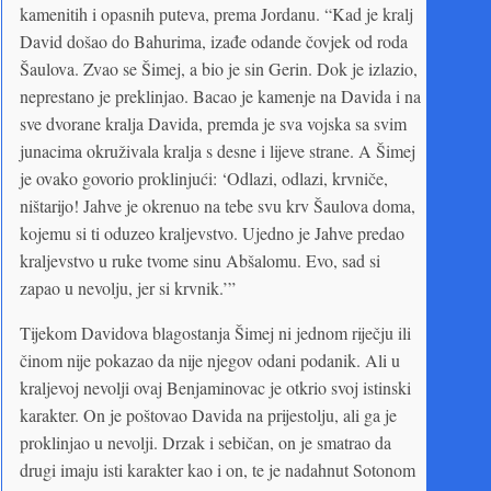
kamenitih i opasnih puteva, prema Jordanu. “Kad je kralj
David došao do Bahurima, izađe odande čovjek od roda
Šaulova. Zvao se Šimej, a bio je sin Gerin. Dok je izlazio,
neprestano je preklinjao. Bacao je kamenje na Davida i na
sve dvorane kralja Davida, premda je sva vojska sa svim
junacima okruživala kralja s desne i lijeve strane. A Šimej
je ovako govorio proklinjući: ‘Odlazi, odlazi, krvniče,
ništarijo! Jahve je okrenuo na tebe svu krv Šaulova doma,
kojemu si ti oduzeo kraljevstvo. Ujedno je Jahve predao
kraljevstvo u ruke tvome sinu Abšalomu. Evo, sad si
zapao u nevolju, jer si krvnik.’”
Tijekom Davidova blagostanja Šimej ni jednom riječju ili
činom nije pokazao da nije njegov odani podanik. Ali u
kraljevoj nevolji ovaj Benjaminovac je otkrio svoj istinski
karakter. On je poštovao Davida na prijestolju, ali ga je
proklinjao u nevolji. Drzak i sebičan, on je smatrao da
drugi imaju isti karakter kao i on, te je nadahnut Sotonom