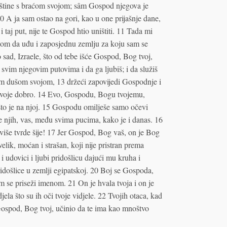
aštine s braćom svojom; sâm Gospod njegova je
 A ja sam ostao na gori, kao u one prijašnje dane,
i taj put, nije te Gospod htio uništiti. 11 Tada mi
kom da uđu i zaposjednu zemlju za koju sam se
 sad, Izraele, što od tebe išće Gospod, Bog tvoj,
svim njegovim putovima i da ga ljubiš; i da služiš
m dušom svojom, 13 držeći zapovijedi Gospodnje i
a tvoje dobro. 14 Evo, Gospodu, Bogu tvojemu,
što je na njoj. 15 Gospodu omilješe samo očevi
ije njih, vas, među svima pucima, kako je i danas. 16
 više tvrde šije! 17 Jer Gospod, Bog vaš, on je Bog
k, moćan i strašan, koji nije pristran prema
i udovici i ljubi pridošlicu dajući mu kruha i
 pridošlice u zemlji egipatskoj. 20 Boj se Gospoda,
m se priseži imenom. 21 On je hvala tvoja i on je
djela što su ih oči tvoje vidjele. 22 Tvojih otaca, kad
 Gospod, Bog tvoj, učinio da te ima kao mnoštvo