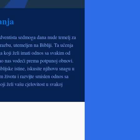
anja
dventista sedmoga dana nude temelj za
razbu, utemeljen na Bibliji. Ta učenja
a koji želi imati odnos sa svakim od
no nas vodeći prema potpunoj obnovi.
iblijske istine, iskusite njihovu snagu u
životu i razvijte smislen odnos sa
oji želi vašu cjelovitost u svakoj