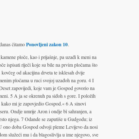
Ponovljeni zakon 10
danas čitamo
.
 kamene ploče, kao i prijašnje, pa uzađi k meni na
če ispisati riječi koje su bile na prvim pločama što
h kovčeg od akacijina drveta te isklesah dvije
menim pločama u ruci svojoj uzađoh na goru. 4 I
, Deset zapovijedi, koje vam je Gospod govorio na
meni. 5 A ja se okrenuh pa siđoh s gore. I položih
, kako mi je zapovjedio Gospod.« 6 A sinovi
seru. Ondje umrije Aron i ondje bî sahranjen, a
esto njega. 7 Odande se zaputiše u Gudgodu; iz
U ono doba Gospod odvoji pleme Levijevo da nosi
m služeći mu i da blagoslivlja u ime njegovo, sve