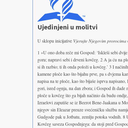
Ujedinjeni u molitvi
U sklopu inicijative
Vjerujte Njegovim prorocima
1 »U ono doba reče mi Gospod: ‘Iskleši sebi dvije
goru; napravi sebi i drveni kovčeg. 2 A ja ću na plo
si ih razbio; ti ih onda položi u kovčeg.’ 3 I načini
kamene ploče kao što bijahu prve, pa s dvjema ka
napisa na te ploče, kao što bijaše isprva napisano
gori, isred ognja, na dan zbora; i Gospod ih dade 
ploče u kovčeg što ga bijah načinio da budu ondje
Izraelovi zaputiše se iz Beerot Bene-Jaakana u Mo
njegov sin Eleazar preuze svećeničku službu namj
Gudgode pak u Jotbatu, zemlju potoka vodnih. 8 
Kovčeg saveza Gospodnjega: da stoji pred Gospodo