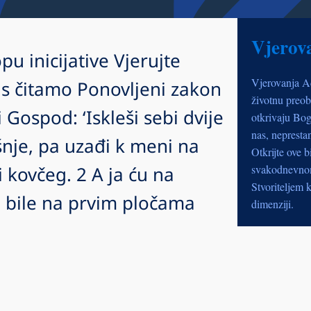
Vjerov
pu inicijative Vjerujte
Vjerovanja A
s čitamo Ponovljeni zakon
životnu preob
Gospod: ‘Iskleši sebi dvije
otkrivaju Bog
nas, nepresta
šnje, pa uzađi k meni na
Otkrijte ove b
i kovčeg. 2 A ja ću na
svakodnevnom 
Stvoriteljem k
su bile na prvim pločama
dimenziji.