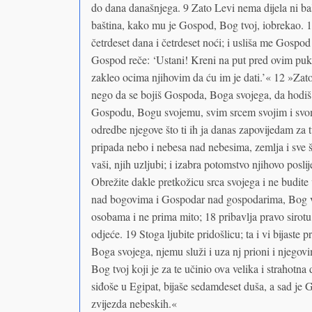
do dana današnjega. 9 Zato Levi nema dijela ni b
baština, kako mu je Gospod, Bog tvoj, iobrekao. 10
četrdeset dana i četrdeset noći; i usliša me Gospod 
Gospod reče: ‘Ustani! Kreni na put pred ovim pu
zakleo ocima njihovim da ću im je dati.’« 12 »Zato
nego da se bojiš Gospoda, Boga svojega, da hodiš 
Gospodu, Bogu svojemu, svim srcem svojim i svo
odredbe njegove što ti ih ja danas zapovijedam z
pripada nebo i nebesa nad nebesima, zemlja i sve 
vaši, njih uzljubi; i izabra potomstvo njihovo posl
Obrežite dakle pretkožicu srca svojega i ne budite
nad bogovima i Gospodar nad gospodarima, Bog veli
osobama i ne prima mito; 18 pribavlja pravo sirotu 
odjeće. 19 Stoga ljubite pridošlicu; ta i vi bijaste
Boga svojega, njemu služi i uza nj prioni i njegovi
Bog tvoj koji je za te učinio ova velika i strahotna 
siđoše u Egipat, bijaše sedamdeset duša, a sad je
zvijezda nebeskih.«