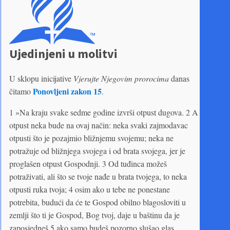
Ujedinjeni u molitvi
U sklopu inicijative
Vjerujte Njegovim prorocima
danas
Ponovljeni zakon 15
čitamo
.
1 »Na kraju svake sedme godine izvrši otpust dugova. 2 A
otpust neka bude na ovaj način: neka svaki zajmodavac
otpusti što je pozajmio bližnjemu svojemu; neka ne
potražuje od bližnjega svojega i od brata svojega, jer je
proglašen otpust Gospodnji. 3 Od tuđinca možeš
potraživati, ali što se tvoje nađe u brata tvojega, to neka
otpusti ruka tvoja; 4 osim ako u tebe ne ponestane
potrebita, budući da će te Gospod obilno blagosloviti u
zemlji što ti je Gospod, Bog tvoj, daje u baštinu da je
zaposjedneš 5 ako samo budeš pozorno slušao glas