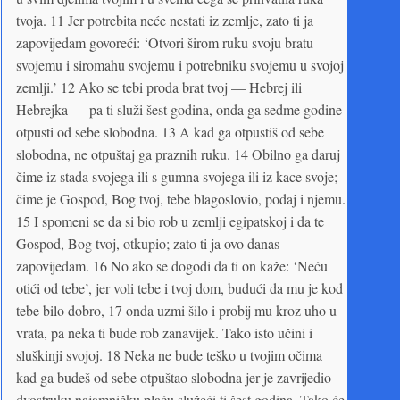
tvoja. 11 Jer potrebita neće nestati iz zemlje, zato ti ja
zapovijedam govoreći: ‘Otvori širom ruku svoju bratu
svojemu i siromahu svojemu i potrebniku svojemu u svojoj
zemlji.’ 12 Ako se tebi proda brat tvoj — Hebrej ili
Hebrejka — pa ti služi šest godina, onda ga sedme godine
otpusti od sebe slobodna. 13 A kad ga otpustiš od sebe
slobodna, ne otpuštaj ga praznih ruku. 14 Obilno ga daruj
čime iz stada svojega ili s gumna svojega ili iz kace svoje;
čime je Gospod, Bog tvoj, tebe blagoslovio, podaj i njemu.
15 I spomeni se da si bio rob u zemlji egipatskoj i da te
Gospod, Bog tvoj, otkupio; zato ti ja ovo danas
zapovijedam. 16 No ako se dogodi da ti on kaže: ‘Neću
otići od tebe’, jer voli tebe i tvoj dom, budući da mu je kod
tebe bilo dobro, 17 onda uzmi šilo i probij mu kroz uho u
vrata, pa neka ti bude rob zanavijek. Tako isto učini i
sluškinji svojoj. 18 Neka ne bude teško u tvojim očima
kad ga budeš od sebe otpuštao slobodna jer je zavrijedio
dvostruku najamničku plaću služeći ti šest godina. Tako će