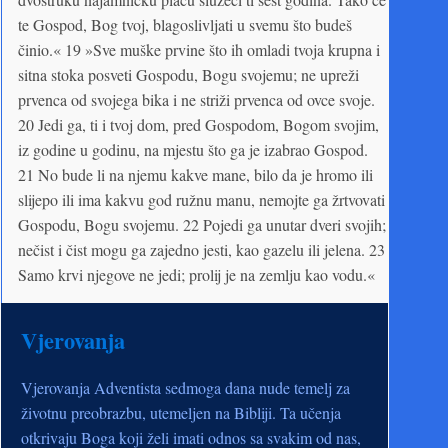
te Gospod, Bog tvoj, blagoslivljati u svemu što budeš
činio.« 19 »Sve muške prvine što ih omladi tvoja krupna i
sitna stoka posveti Gospodu, Bogu svojemu; ne upreži
prvenca od svojega bika i ne striži prvenca od ovce svoje.
20 Jedi ga, ti i tvoj dom, pred Gospodom, Bogom svojim,
iz godine u godinu, na mjestu što ga je izabrao Gospod.
21 No bude li na njemu kakve mane, bilo da je hromo ili
slijepo ili ima kakvu god ružnu manu, nemojte ga žrtvovati
Gospodu, Bogu svojemu. 22 Pojedi ga unutar dveri svojih;
nečist i čist mogu ga zajedno jesti, kao gazelu ili jelena. 23
Samo krvi njegove ne jedi; prolij je na zemlju kao vodu.«
Vjerovanja
Vjerovanja Adventista sedmoga dana nude temelj za
životnu preobrazbu, utemeljen na Bibliji. Ta učenja
otkrivaju Boga koji želi imati odnos sa svakim od nas,