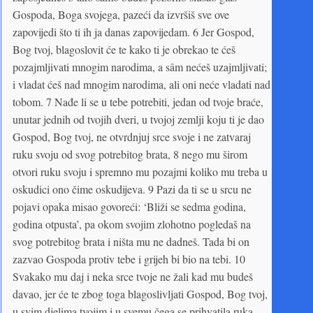
Gospoda, Boga svojega, pazeći da izvršiš sve ove
zapovijedi što ti ih ja danas zapovijedam. 6 Jer Gospod,
Bog tvoj, blagoslovit će te kako ti je obrekao te ćeš
pozajmljivati mnogim narodima, a sâm nećeš uzajmljivati;
i vladat ćeš nad mnogim narodima, ali oni neće vladati nad
tobom. 7 Nađe li se u tebe potrebiti, jedan od tvoje braće,
unutar jednih od tvojih dveri, u tvojoj zemlji koju ti je dao
Gospod, Bog tvoj, ne otvrdnjuj srce svoje i ne zatvaraj
ruku svoju od svog potrebitog brata, 8 nego mu širom
otvori ruku svoju i spremno mu pozajmi koliko mu treba u
oskudici ono čime oskudijeva. 9 Pazi da ti se u srcu ne
pojavi opaka misao govoreći: ‘Bliži se sedma godina,
godina otpusta’, pa okom svojim zlohotno pogledaš na
svog potrebitog brata i ništa mu ne dadneš. Tada bi on
zazvao Gospoda protiv tebe i grijeh bi bio na tebi. 10
Svakako mu daj i neka srce tvoje ne žali kad mu budeš
davao, jer će te zbog toga blagoslivljati Gospod, Bog tvoj,
u svim djelima tvojim i u svemu čega se prihvatila ruka