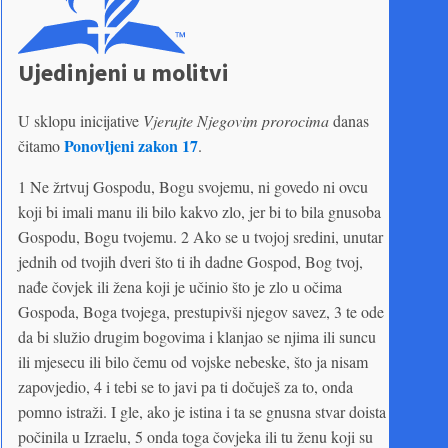
Ujedinjeni u molitvi
U sklopu inicijative
Vjerujte Njegovim prorocima
danas
Ponovljeni zakon 17
čitamo
.
1 Ne žrtvuj Gospodu, Bogu svojemu, ni govedo ni ovcu
koji bi imali manu ili bilo kakvo zlo, jer bi to bila gnusoba
Gospodu, Bogu tvojemu. 2 Ako se u tvojoj sredini, unutar
jednih od tvojih dveri što ti ih dadne Gospod, Bog tvoj,
nađe čovjek ili žena koji je učinio što je zlo u očima
Gospoda, Boga tvojega, prestupivši njegov savez, 3 te ode
da bi služio drugim bogovima i klanjao se njima ili suncu
ili mjesecu ili bilo čemu od vojske nebeske, što ja nisam
zapovjedio, 4 i tebi se to javi pa ti dočuješ za to, onda
pomno istraži. I gle, ako je istina i ta se gnusna stvar doista
počinila u Izraelu, 5 onda toga čovjeka ili tu ženu koji su