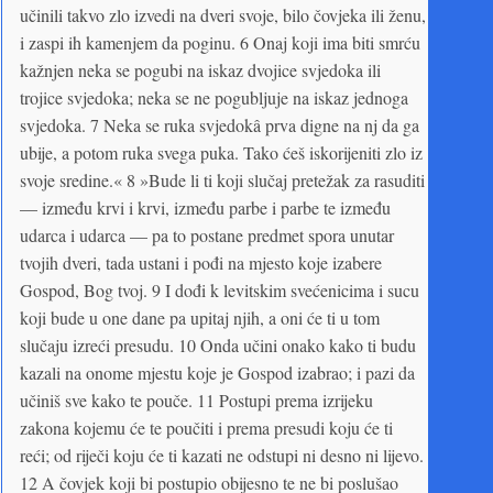
učinili takvo zlo izvedi na dveri svoje, bilo čovjeka ili ženu,
i zaspi ih kamenjem da poginu. 6 Onaj koji ima biti smrću
kažnjen neka se pogubi na iskaz dvojice svjedoka ili
trojice svjedoka; neka se ne pogubljuje na iskaz jednoga
svjedoka. 7 Neka se ruka svjedokâ prva digne na nj da ga
ubije, a potom ruka svega puka. Tako ćeš iskorijeniti zlo iz
svoje sredine.« 8 »Bude li ti koji slučaj pretežak za rasuditi
— između krvi i krvi, između parbe i parbe te između
udarca i udarca — pa to postane predmet spora unutar
tvojih dveri, tada ustani i pođi na mjesto koje izabere
Gospod, Bog tvoj. 9 I dođi k levitskim svećenicima i sucu
koji bude u one dane pa upitaj njih, a oni će ti u tom
slučaju izreći presudu. 10 Onda učini onako kako ti budu
kazali na onome mjestu koje je Gospod izabrao; i pazi da
učiniš sve kako te pouče. 11 Postupi prema izrijeku
zakona kojemu će te poučiti i prema presudi koju će ti
reći; od riječi koju će ti kazati ne odstupi ni desno ni lijevo.
12 A čovjek koji bi postupio obijesno te ne bi poslušao