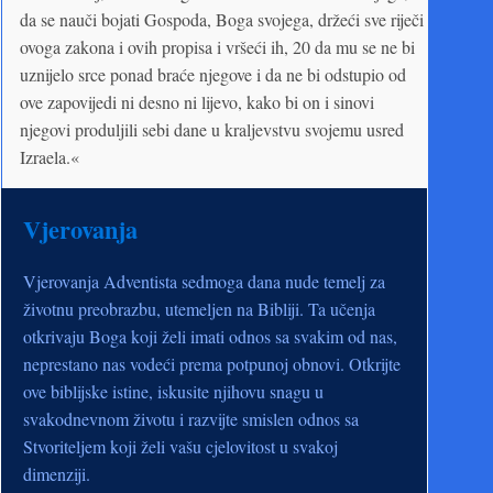
da se nauči bojati Gospoda, Boga svojega, držeći sve riječi
ovoga zakona i ovih propisa i vršeći ih, 20 da mu se ne bi
uznijelo srce ponad braće njegove i da ne bi odstupio od
ove zapovijedi ni desno ni lijevo, kako bi on i sinovi
njegovi produljili sebi dane u kraljevstvu svojemu usred
Izraela.«
Vjerovanja
Vjerovanja Adventista sedmoga dana nude temelj za
životnu preobrazbu, utemeljen na Bibliji. Ta učenja
otkrivaju Boga koji želi imati odnos sa svakim od nas,
neprestano nas vodeći prema potpunoj obnovi. Otkrijte
ove biblijske istine, iskusite njihovu snagu u
svakodnevnom životu i razvijte smislen odnos sa
Stvoriteljem koji želi vašu cjelovitost u svakoj
dimenziji.