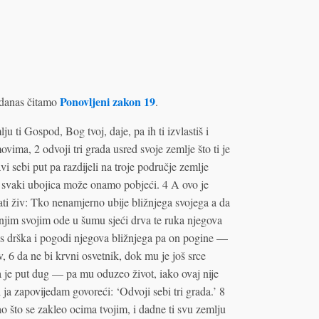
Ponovljeni zakon 19
danas čitamo
.
u ti Gospod, Bog tvoj, daje, pa ih ti izvlastiš i
ima, 2 odvoji tri grada usred svoje zemlje što ti je
i sebi put pa razdijeli na troje područje zemlje
da svaki ubojica može onamo pobjeći. 4 A ovo je
ti živ: Tko nenamjerno ubije bližnjega svojega a da
ižnjim svojim ode u šumu sjeći drva te ruka njegova
i s drška i pogodi njegova bližnjega pa on pogine —
, 6 da ne bi krvni osvetnik, dok mu je još srce
 je put dug — pa mu oduzeo život, iako ovaj nije
i ja zapovijedam govoreći: ‘Odvoji sebi tri grada.’ 8
o što se zakleo ocima tvojim, i dadne ti svu zemlju