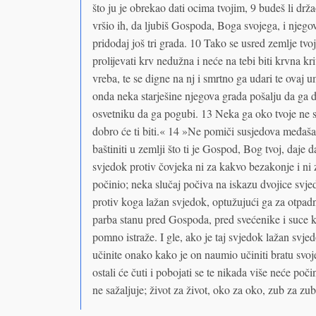
što ju je obrekao dati ocima tvojim, 9 budeš li drža
vršio ih, da ljubiš Gospoda, Boga svojega, i njego
pridodaj još tri grada. 10 Tako se usred zemlje tvoj
prolijevati krv nedužna i neće na tebi biti krvna k
vreba, te se digne na nj i smrtno ga udari te ovaj 
onda neka starješine njegova grada pošalju da ga
osvetniku da ga pogubi. 13 Neka ga oko tvoje ne sa
dobro će ti biti.« 14 »Ne pomiči susjedova međaša 
baštiniti u zemlji što ti je Gospod, Bog tvoj, daje
svjedok protiv čovjeka ni za kakvo bezakonje i ni z
počinio; neka slučaj počiva na iskazu dvojice svjed
protiv koga lažan svjedok, optužujući ga za otpadn
parba stanu pred Gospoda, pred svećenike i suce koj
pomno istraže. I gle, ako je taj svjedok lažan svje
učinite onako kako je on naumio učiniti bratu svoje
ostali će čuti i pobojati se te nikada više neće poči
ne sažaljuje; život za život, oko za oko, zub za zu