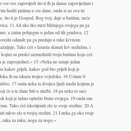
o sve ove zapovijedi što ti ih ja danas zapovijedam i
vim hodiš putima u sve dane, onda si uz ova tri
e, što ti je Gospod, Bog tvoj, daje u baštinu, neće
rivica. 11 Ali ako tko mrzi bližnjega svojega pa ga
umre, a zatim pobjegne u jedan od tih gradova, 12
 dovedu odande pa ga predaju u ruke krvnom
žaljuje. Tako ćeš s Izraela skinuti krv nedužnu, i
kojim su predci razmeđašili tvoju baštinu koju ćeš
 da je zaposjedneš.« 15 »Neka ne ustaje jedan
a kakav grijeh, kakav god bio grijeh koji je
oka ili na iskazu trojice svjedoka. 16 Ustane li
ištvo, 17 onda neka ta dvojica ljudi među kojima je
i će u te dane biti u službi, 18 pa neka to suci
dok koji je lažno optužio brata svojega, 19 onda mu
mu. Tako ćeš iskorijeniti zlo iz svoje sredine. 20 A
niti takvo zlo u tvojoj sredini. 21 I neka ga oko tvoje
b, ruka za ruku, noga za nogu.«