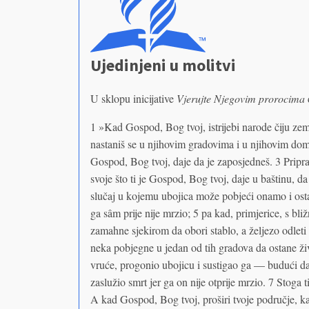
Ujedinjeni u molitvi
U sklopu inicijative
Vjerujte Njegovim prorocima
1 »Kad Gospod, Bog tvoj, istrijebi narode čiju zemlj
nastaniš se u njihovim gradovima i u njihovim domov
Gospod, Bog tvoj, daje da je zaposjedneš. 3 Priprav
svoje što ti je Gospod, Bog tvoj, daje u baštinu, 
slučaj u kojemu ubojica može pobjeći onamo i osta
ga sâm prije nije mrzio; 5 pa kad, primjerice, s bl
zamahne sjekirom da obori stablo, a željezo odlet
neka pobjegne u jedan od tih gradova da ostane živ
vruće, progonio ubojicu i sustigao ga — budući da
zaslužio smrt jer ga on nije otprije mrzio. 7 Stoga t
A kad Gospod, Bog tvoj, proširi tvoje područje, ka