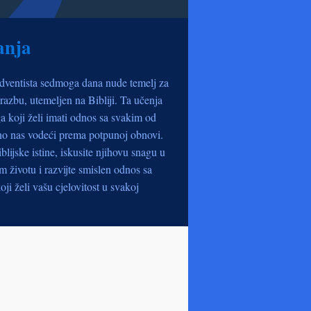
anja
dventista sedmoga dana nude temelj za
razbu, utemeljen na Bibliji. Ta učenja
a koji želi imati odnos sa svakim od
no nas vodeći prema potpunoj obnovi.
iblijske istine, iskusite njihovu snagu u
životu i razvijte smislen odnos sa
oji želi vašu cjelovitost u svakoj