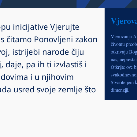
Vjerov
pu inicijative Vjerujte
Vjerovanja A
s čitamo Ponovljeni zakon
životnu preob
j, istrijebi narode čiju
otkrivaju Bog
nas, nepresta
daje, pa ih ti izvlastiš i
Otkrijte ove b
adovima i u njihovim
svakodnevnom 
Stvoriteljem k
ada usred svoje zemlje što
dimenziji.