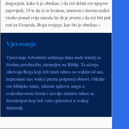
dragocjeni, kako ti je obrekao, i da ćeš držati sve njegove
zapovijedi, 19 te da će te hvalom, imenom i slavom uzdići
visoko ponad sviju naroda što ih je stvorio i da ćeš biti puk
svet za Go­spoda, Boga svojega, kao što je obrekao.«
Vjerovanja
Vjerovanja Adventista sedmoga dana nude temelj za
životnu preobrazbu, utemeljen na Bibliji. Ta učenja
otkrivaju Boga koji želi imati odnos sa svakim od nas,
neprestano nas vodeći prema potpunoj obnovi. Otkrijte
ove biblijske istine, iskusite njihovu snagu u
svakodnevnom životu i razvijte smislen odnos sa
Stvoriteljem koji želi vašu cjelovitost u svakoj
dimenziji.