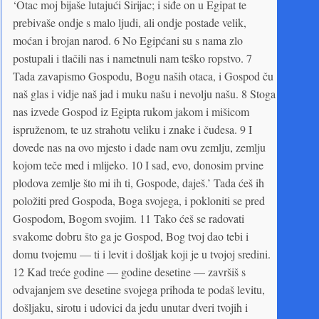
‘Otac moj bijaše lutajući Sirijac; i siđe on u Egipat te
prebivaše ondje s malo ljudi, ali ondje postade velik,
moćan i brojan narod. 6 No Egipćani su s nama zlo
postupali i tlačili nas i nametnuli nam teško ropstvo. 7
Tada zavapismo Gospodu, Bogu naših otaca, i Gospod ču
naš glas i vidje naš jad i muku našu i nevolju našu. 8 Stoga
nas izvede Gospod iz Egipta rukom jakom i mišicom
ispruženom, te uz strahotu veliku i znake i čudesa. 9 I
dovede nas na ovo mjesto i dade nam ovu zemlju, zemlju
kojom teče med i mlijeko. 10 I sad, evo, donosim prvine
plodova zemlje što mi ih ti, Gospode, daješ.’ Tada ćeš ih
položiti pred Gospoda, Boga svojega, i pokloniti se pred
Gospodom, Bogom svojim. 11 Tako ćeš se radovati
svakome dobru što ga je Gospod, Bog tvoj dao tebi i
domu tvojemu — ti i levit i došljak koji je u tvojoj sredini.
12 Kad treće godine — godine desetine — završiš s
odvajanjem sve desetine svojega prihoda te podaš levitu,
došljaku, sirotu i udovici da jedu unutar dveri tvojih i