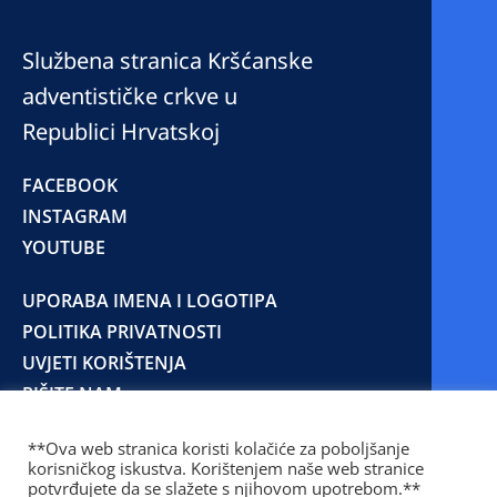
Službena stranica Kršćanske
adventističke crkve u
Republici Hrvatskoj
FACEBOOK
INSTAGRAM
YOUTUBE
UPORABA IMENA I LOGOTIPA
POLITIKA PRIVATNOSTI
UVJETI KORIŠTENJA
PIŠITE NAM
**Ova web stranica koristi kolačiće za poboljšanje
korisničkog iskustva. Korištenjem naše web stranice
© 2025 Copyright © 2023 Kršćanska adventistička
potvrđujete da se slažete s njihovom upotrebom.**
crkva u Republici Hrvatskoj