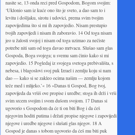
nasite se, 13 onda reci pred Gospodom, Bogom svojim:
‘Uklonio sam iz kuće ono što je sveto, a dao sam to i
levitu i došljaku, sirotu i udovici, prema svim tvojim
zapovijedima što si mi ih zapovjedio. Nisam prestupio
tvojih zapovijedi i nisam ih zaboravio. 14 Od toga nisam
jeo u žalosti svojoj i nisam od toga uzimao za nečiste
potrebe niti sam od toga davao mrtvacu. Slušao sam glas
Gospoda, Boga svojega; u svemu sam činio kako si mi
zapovjedio. 15 Pogledaj iz svojega svetoga prebivališta, s
nebesa, i blagoslovi svoj puk Izrael i zemlju koju si nam
dao — kako si se zakleo ocima našim — zemlju kojom
teče med i mlijeko.’« 16 »Danas ti Gospod, Bog tvoj,
zapo­vijeda da vršiš ove propise i uredbe; stoga ih drži i vrši
svim srcem svojim i svom dušom svojom. 17 Danas si
ugovorio s Gospodom da će ti on biti Bog i da ćeš
njegovim hoditi putima i držati propise njegove i zapovijedi
njegove i uredbe njegove i slušati glas njegov. 18 A
Gospod je danas s tobom ugovorio da ćeš mu biti puk