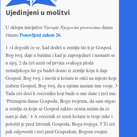
Ujedinjeni u molitvi
U sklopu inicijative
Vjerujte Njegovim prorocima
danas
Ponovljeni zakon 26
čitamo
.
1 »I dogodit će se, kad dođeš u zemlju što ti je Gospod,
Bog tvoj, daje u baštinu i kad je zaposjedneš i nastaniš se
u njoj, 2 da ćeš uzeti od prvina svakoga ploda
zemaljskoga što ga budeš donio iz zemlje koju ti daje
Gospod, Bog tvoj, i staviti u košaru te otići na mjesto koje
izabere Gospod, Bog tvoj, da u njemu nastani ime svoje. 3
Tada ćeš doći k svećeniku koji bude u one dane i reći mu:
‘Priznajem danas Gospodu, Bogu tvojemu, da sam stigao
u zemlju za koju se Gospod zakleo ocima našim da će
nam je dati.’ 4 A svećenik će uzeti košaru iz tvoje ruke i
položiti je pred žrtvenik Gospoda, Boga tvojega. 5 Ti ćeš
pak odgovoriti i reći pred Gospodom, Bogom svojim: