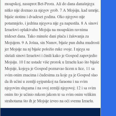
moapskoj, nasuprot Bet-Peora. Ali do dana današnjega
nitko nije doznao za njegov grob. 7 A Mojsiju, kad umrije,
bijaše stotinu i dvadeset godina. Oko njegovo nije
potamnjelo, i jedrina njegova nije ga napustila. 8 A sinovi
Izraelovi oplakivahu Mojsija na moapskim ravnima
trideset dana. Tako minuše dani plača i žalovanja za
Mojsijem. 9 A Jošua, sin Nunov, bijaše pun duha mudrosti
jer Mojsije na nj bijaše položio ruke svoje. I njega su
slušali sinovi Izraelovi i činili kako je Gospod zapovjedio
Mojsiju. 10 I ne ustade više prorok u Izraelu kao što bijaše
Mojsije, kojega je Gospod poznavao licem u lice, 11 sa
svim onim znacima i čudesima za koje ga je Gospod slao
da ih učini u ze­mlji egipatskoj na faraonu i na svim
njegovim slugama i na svoj zemlji njegovoj; 12 i sa svim
onim što je učinio rukom jakom te sa svim onim velikim
strahotama što ih je Mojsije izveo na oči svemu Izraelu.