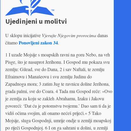
Ujedinjeni u molitvi
U sklopu inicijative
Vjerujte Njegovim prorocima
danas
Ponovljeni zakon 34
čitamo
.
1 I uzađe Mojsije s moapskih ravni na goru Nebo, na vrh
Pisge, što je nasuprot Jerihonu. I Gospod mu pokaza svu
zemlju: Gilead, sve do Dana, 2 i sav Naftali, te zemlju
Efraimovu i Manašeovu i svu zemlju Judinu do
Zapadnoga mora; 3 zatim Jug te ravnicu doline Jerihona,
grada palmi, sve do Coara. 4 Tada mu Gospod reče: »Ovo
je zemlja za koju se zakleh Abrahamu, Izaku i Jakovu
govoreći: ‘Dat ću je potomstvu tvojemu.’ Dao sam ti da je
vidiš očima svojim, ali onamo nećeš prijeći.« 5 Tako
Mojsije, sluga Gospodnji, umrije ondje u zemlji moapskoj
po riječi Gospodnjoj. 6 I on ga sahrani u dolini, u zemlji