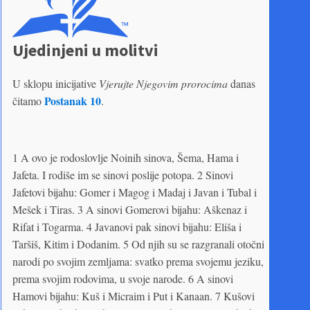
Ujedinjeni u molitvi
U sklopu inicijative
Vjerujte Njegovim prorocima
danas
Postanak 10
čitamo
.
1 A ovo je rodoslovlje Noinih sinova, Šema, Hama i
Jafeta. I rodiše im se sinovi poslije potopa. 2 Sinovi
Jafetovi bijahu: Gomer i Magog i Madaj i Javan i Tubal i
Mešek i Tiras. 3 A sinovi Gomerovi bijahu: Aškenaz i
Rifat i Togarma. 4 Javanovi pak sinovi bijahu: Eliša i
Taršiš, Kitim i Dodanim. 5 Od njih su se razgranali otočni
narodi po svojim zemljama: svatko prema svojemu jeziku,
prema svojim rodovima, u svoje narode. 6 A sinovi
Hamovi bijahu: Kuš i Micraim i Put i Kanaan. 7 Kušovi