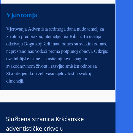
Vjerovanja
Vjerovanja Adventista sedmoga dana nude temelj za
životnu preobrazbu, utemeljen na Bibliji. Ta učenja
otkrivaju Boga koji želi imati odnos sa svakim od nas,
neprestano nas vodeći prema potpunoj obnovi. Otkrijte
ove biblijske istine, iskusite njihovu snagu u
svakodnevnom životu i razvijte smislen odnos sa
Stvoriteljem koji želi vašu cjelovitost u svakoj
dimenziji.
Službena stranica Kršćanske
adventističke crkve u