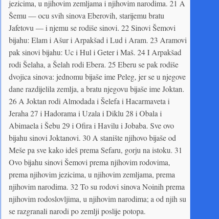
jezicima, u njihovim zemljama i njihovim narodima. 21 A
Šemu — ocu svih sinova Eberovih, starijemu bratu
Jafetovu — i njemu se rodiše sinovi. 22 Sinovi Šemovi
bijahu: Elam i Ašur i Arpakšad i Lud i Aram. 23 Aramovi
pak sinovi bijahu: Uc i Hul i Geter i Maš. 24 I Arpakšad
rodi Šelaha, a Šelah rodi Ebera. 25 Eberu se pak rodiše
dvojica sinova: jednomu bijaše ime Peleg, jer se u njegove
dane razdijelila zemlja, a bratu njegovu bijaše ime Joktan.
26 A Joktan rodi Almodada i Šelefa i Hacarmaveta i
Jeraha 27 i Hadorama i Uzala i Diklu 28 i Obala i
Abimaela i Šebu 29 i Ofira i Havilu i Jobaba. Sve ovo
bijahu sinovi Joktanovi. 30 A stanište njihovo bijaše od
Meše pa sve kako ideš prema Sefaru, gorju na istoku. 31
Ovo bijahu sinovi Šemovi prema njihovim rodovima,
prema njihovim jezicima, u njihovim zemljama, prema
njihovim narodima. 32 To su rodovi sinova Noinih prema
njihovim rodoslovljima, u njihovim narodima; a od njih su
se razgranali narodi po zemlji poslije potopa.