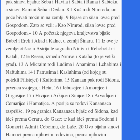
pak sinovi bijahu: Seba i Havila i Sabta i Rama i Sabteka,
a sinovi Ramini Šeba i Dedan. 8 I Kuš rodi Nimroda; on
poče bivati moćnim na zemlji. 9 Bijaše on silan lovac pred
Gospodom. Zato se veli: »Kao Nimrod, silan lovac pred
Gospodom.« 10 A početak njegova kraljevstva bijaše
Babel i Erek i Akad i Kalne, u zemlji Šinaru. 11 Iz ove je
zemlje otišao u Asiriju te sagradio Ninivu i Rehobot-Ir i
Kalah, 12 te Resen, između Ninive i Kalaha (to je veliki
grad). 13 A Micraim rodi Ludima i Anamima i Lehabima i
Naftuhima 14 i Patrusima i Kasluhima (od kojeg su
potekli Filistejci) i Kaftorima. 15 Kanaan pak rodi Sidona,
prvenca svojega, i Heta; 16 i Jebusejce i Amorejce i
Girgašijce 17 i Hivijce i Arkijce i Sinijce 18 i Arvadijce i
Cemarijce i Hamatijce. A poslije se rodovi Kanaanaca
raspršiše, 19 pa granica Kanaanaca bijaše od Sidona, kad
ideš prema Geraru, do Gaze; te kad ideš prema Sodomi i
Gomori i Admi i Ceboimu, do Laše. 20 Ovo bijahu sinovi
Hamovi prema njihovim rodovima, prema njihovim