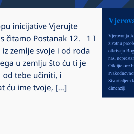
Vjerov
pu inicijative Vjerujte
Vjerovanja A
s čitamo Postanak 12. 1 I
životnu preob
iz zemlje svoje i od roda
otkrivaju Bog
nas, nepresta
ega u zemlju što ću ti je
Otkrijte ove b
 od tebe učiniti, i
svakodnevnom 
Stvoriteljem k
at ću ime tvoje, […]
dimenziji.