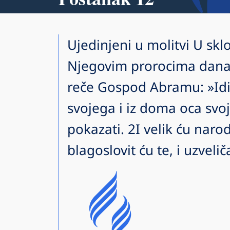
Ujedinjeni u molitvi U sklo
Njegovim prorocima dana
reče Gospod Abramu: »Idi 
svojega i iz doma oca svoj
pokazati. 2I velik ću narod
blagoslovit ću te, i uzvelič