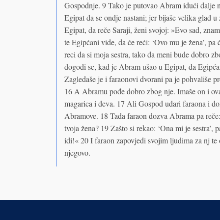
Gospodnje. 9 Tako je putovao Abram idući dalje na
Egipat da se ondje nastani; jer bijaše velika glad u 
Egipat, da reče Saraji, ženi svojoj: »Evo sad, znam 
te Egipćani vide, da će reći: ‘Ovo mu je žena’, pa ć
reci da si moja sestra, tako da meni bude dobro z
dogodi se, kad je Abram ušao u Egipat, da Egipćan
Zagledaše je i faraonovi dvorani pa je pohvališe 
16 A Abramu pođe dobro zbog nje. Imaše on i ovaca 
magarica i deva. 17 Ali Gospod udari faraona i d
Abramove. 18 Tada faraon dozva Abrama pa reče: »
tvoja žena? 19 Zašto si rekao: ‘Ona mi je sestra’, p
idi!« 20 I faraon zapovjedi svojim ljudima za nj te 
njegovo.