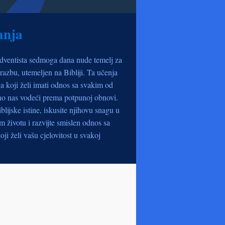
anja
dventista sedmoga dana nude temelj za
razbu, utemeljen na Bibliji. Ta učenja
a koji želi imati odnos sa svakim od
no nas vodeći prema potpunoj obnovi.
iblijske istine, iskusite njihovu snagu u
životu i razvijte smislen odnos sa
oji želi vašu cjelovitost u svakoj