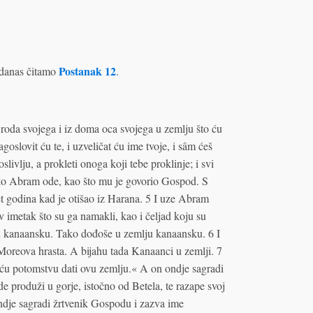
Postanak 12
danas čitamo
.
 roda svojega i iz doma oca svojega u zemlju što ću
lagoslovit ću te, i uzveličat ću ime tvoje, i sâm ćeš
oslivlju, a prokleti onoga koji tebe proklinje; i svi
Tako Abram ode, kao što mu je govorio Gospod. S
t godina kad je otišao iz Harana. 5 I uze Abram
av imetak što su ga namakli, kao i čeljad koju su
lju kanaansku. Tako dođoše u zemlju kanaansku. 6 I
reova hrasta. A bijahu tada Kanaanci u zemlji. 7
u potomstvu dati ovu zemlju.« A on ondje sagradi
 produži u gorje, istočno od Betela, te razape svoj
ondje sagradi žrtvenik Gospodu i zazva ime