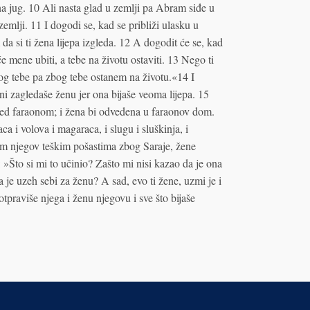
 jug. 10 Ali nasta glad u zemlji pa Abram siđe u
zemlji. 11 I dogodi se, kad se približi ulasku u
da si ti žena lijepa izgleda. 12 A dogodit će se, kad
e mene ubiti, a tebe na životu ostaviti. 13 Nego ti
bog tebe pa zbog tebe ostanem na životu.«14 I
i zagledaše ženu jer ona bijaše veoma lijepa. 15
pred faraonom; i žena bi odvedena u faraonov dom.
i volova i magaraca, i slugu i sluškinja, i
om njegov teškim pošastima zbog Saraje, žene
Što si mi to učinio? Zašto mi nisi kazao da je ona
a je uzeh sebi za ženu? A sad, evo ti žene, uzmi je i
otpraviše njega i ženu njegovu i sve što bijaše