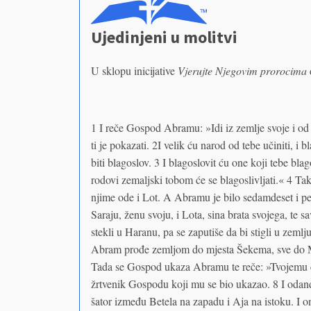
Ujedinjeni u molitvi
U sklopu inicijative
Vjerujte Njegovim prorocima
1 I reče Gospod Abramu: »Idi iz zemlje svoje i od
ti je pokazati. 2I velik ću narod od tebe učiniti, i b
biti blagoslov. 3 I blagoslovit ću one koji tebe blag
rodovi zemaljski tobom će se blagoslivljati.« 4 
njime ode i Lot. A Abramu je bilo sedamdeset i pe
Saraju, ženu svoju, i Lota, sina brata svojega, te s
stekli u Haranu, pa se zaputiše da bi stigli u zem
Abram prođe zemljom do mjesta Šekema, sve do Mo
Tada se Gospod ukaza Abramu te reče: »Tvojemu ć
žrtvenik Gospodu koji mu se bio ukazao. 8 I odande
šator između Betela na zapadu i Aja na istoku. I 