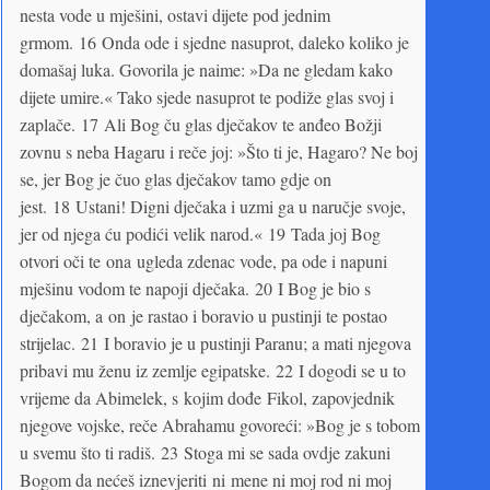
nesta vode u mješini, ostavi dijete pod jednim
grmom. 16 Onda ode i sjedne nasuprot, daleko koliko je
domašaj luka. Govorila je naime: »Da ne gledam kako
dijete umire.« Tako sjede nasuprot te podiže glas svoj i
zaplače. 17 Ali Bog ču glas dječakov te anđeo Božji
zovnu s neba Hagaru i reče joj: »Što ti je, Hagaro? Ne boj
se, jer Bog je čuo glas dječakov tamo gdje on
jest. 18 Ustani! Digni dječaka i uzmi ga u naručje svoje,
jer od njega ću podići velik narod.« 19 Tada joj Bog
otvori oči te ona ugleda zdenac vode, pa ode i napuni
mješinu vodom te napoji dječaka. 20 I Bog je bio s
dječakom, a on je rastao i boravio u pustinji te postao
strijelac. 21 I boravio je u pustinji Paranu; a mati njegova
pribavi mu ženu iz zemlje egipatske. 22 I dogodi se u to
vrijeme da Abimelek, s kojim dođe Fikol, zapovjednik
njegove vojske, reče Abrahamu govoreći: »Bog je s tobom
u svemu što ti radiš. 23 Stoga mi se sada ovdje zakuni
Bogom da nećeš iznevjeriti ni mene ni moj rod ni moj