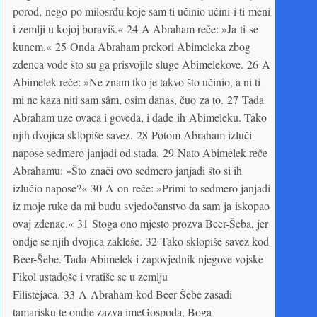
porod, nego po milosrđu koje sam ti učinio učini i ti meni
i zemlji u kojoj boraviš.« 24 A Abraham reče: »Ja ti se
kunem.« 25 Onda Abraham prekori Abimeleka zbog
zdenca vode što su ga prisvojile sluge Abimelekove. 26 A
Abimelek reče: »Ne znam tko je takvo što učinio, a ni ti
mi ne kaza niti sam sâm, osim danas, čuo za to. 27 Tada
Abraham uze ovaca i goveda, i dade ih Abimeleku. Tako
njih dvojica sklopiše savez. 28 Potom Abraham izluči
napose sedmero janjadi od stada. 29 Nato Abimelek reče
Abrahamu: »Što znači ovo sedmero janjadi što si ih
izlučio napose?« 30 A on reče: »Primi to sedmero janjadi
iz moje ruke da mi budu svjedočanstvo da sam ja iskopao
ovaj zdenac.« 31 Stoga ono mjesto prozva Beer-Šeba, jer
ondje se njih dvojica zakleše. 32 Tako sklopiše savez kod
Beer-Šebe. Tada Abimelek i zapovjednik njegove vojske
Fikol ustadoše i vratiše se u zemlju
Filistejaca. 33 A Abraham kod Beer-Šebe zasadi
tamarisku te ondje zazva imeGospoda, Boga