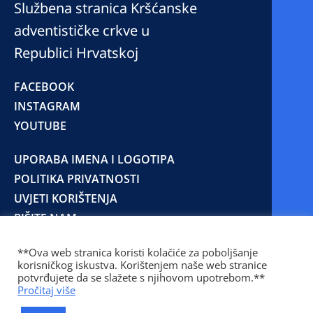
Službena stranica Kršćanske
adventističke crkve u
Republici Hrvatskoj
FACEBOOK
INSTAGRAM
YOUTUBE
UPORABA IMENA I LOGOTIPA
POLITIKA PRIVATNOSTI
UVJETI KORIŠTENJA
PIŠITE NAM
**Ova web stranica koristi kolačiće za poboljšanje
korisničkog iskustva. Korištenjem naše web stranice
© 2025 Copyright © 2023 Kršćanska adventistička
potvrđujete da se slažete s njihovom upotrebom.**
crkva u Republici Hrvatskoj
Pročitaj više
Prilaz Gjure Deželića 77 Zagreb 10000 Hrvatska 01