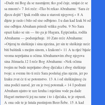
»Dade mi Bog da se nasmijem; tko god čuje, smijat će se
sa mnom!« 7 Još reče: »Tko bi rekao Abrahamu: ‘Sara će
djecu dojiti’! Ipak rodih sina u starosti njegovoj.« 8 A
dijete je raslo i bilo od sise odbijeno. I u dan kad Izak bî od
sise odbijen Abraham priredi veliku gozbu. 9 No Sara
opazi kako se sin — što ga je Hagara, Egipćanka, rodila
Abrahamu — podsmjehuje. 10 Zato reče Abrahamu:
»Otjeraj tu sluškinju i sina njezina, jer sin te sluškinje neće
biti baštinik s mojim sinom, s Izakom!« 11 A ta riječ bijaše
veoma neprijatna u očima Abrahamovim zbog njegova
sina Jišmaela.12 I reče Bog Abrahamu: »Nek očima
tvojim ne bude neprijatno zbog dječaka i zbog sluškinje
tvoje; u svemu što ti reče Sara poslušaj glas njezin, jer po
Izaku zvat će ti se potomstvo. 13 A i od sluškinjinog ću
sina podići narod, jer on je tvoj potomak.« 14 I podrani
Abraham ujutro te uze kruha i mješinu vode pa dade
Hagari metnuvši joj na rame i to i dječaka, te je otpusti.
A ona ode te je lutala pustinjom Beer-Šebe. 15 A kad