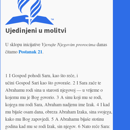
Ujedinjeni u molitvi
U sklopu inicijative
Vjerujte Njegovim prorocima
danas
Postanak 21
čitamo
.
1 I Gospod pohodi Saru, kao što reče, i
učini Gospod Sari kao što govoraše. 2 I Sara zače te
Abrahamu rodi sina u starosti njegovoj — u vrijeme o
kojemu mu je Bog govorio. 3 A sinu koji mu se rodi,
kojega mu rodi Sara, Abraham nadjenu ime Izak. 4 I kad
mu bijaše osam dana, obreza Abraham Izaka, sina svojega,
kako mu Bog zapovjedi. 5 A Abrahamu bijaše stotinu
godina kad mu se rodi Izak, sin njegov. 6 Nato reče Sara: