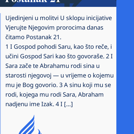
Ujedinjeni u molitvi U sklopu inicijative
Vjerujte Njegovim prorocima danas
čitamo Postanak 21.
1 I Gospod pohodi Saru, kao što reče, i
učini Gospod Sari kao što govoraše. 2 I
Sara zače te Abrahamu rodi sina u
starosti njegovoj — u vrijeme o kojemu
mu je Bog govorio. 3 A sinu koji mu se
rodi, kojega mu rodi Sara, Abraham
nadjenu ime Izak. 4 I […]