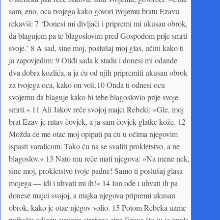
sam, eno, oca tvojega kako govori tvojemu bratu Ezavu
rekavši: 7 ‘Donesi mi divljači i pripremi mi ukusan obrok,
da blagujem pa te blagoslovim pred Gospodom prije smrti
svoje.’ 8 A sad, sine moj, poslušaj moj glas, učini kako ti
ja zapovjedim: 9 Otiđi sada k stadu i donesi mi odande
dva dobra kozlića, a ja ću od njih pripremiti ukusan obrok
za tvojega oca, kako on voli.10 Onda ti odnesi ocu
svojemu da blaguje kako bi tebe blagoslovio prije svoje
smrti.« 11 Ali Jakov reče svojoj majci Rebeki: »Gle, moj
brat Ezav je rutav čovjek, a ja sam čovjek glatke kože. 12
Možda će me otac moj opipati pa ću u očima njegovim
ispasti varalicom. Tako ću na se svaliti prokletstvo, a ne
blagoslov.« 13 Nato mu reče mati njegova: »Na mene nek,
sine moj, prokletstvo tvoje padne! Samo ti poslušaj glasa
mojega — idi i uhvati mi ih!« 14 Ion ode i uhvati ih pa
donese majci svojoj, a majka njegova pripremi ukusan
obrok, kako je otac njegov volio. 15 Potom Rebeka uzme
najbolju odjeću svojega starijega sina Ezava što ju je imala