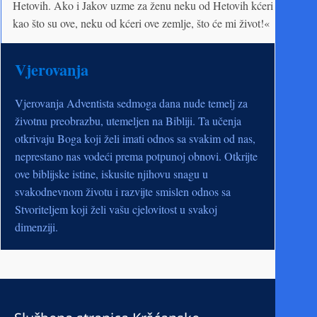
Hetovih. Ako i Jakov uzme za ženu neku od Hetovih kćeri
kao što su ove, neku od kćeri ove zemlje, što će mi život!«
Vjerovanja
Vjerovanja Adventista sedmoga dana nude temelj za
životnu preobrazbu, utemeljen na Bibliji. Ta učenja
otkrivaju Boga koji želi imati odnos sa svakim od nas,
neprestano nas vodeći prema potpunoj obnovi. Otkrijte
ove biblijske istine, iskusite njihovu snagu u
svakodnevnom životu i razvijte smislen odnos sa
Stvoriteljem koji želi vašu cjelovitost u svakoj
dimenziji.