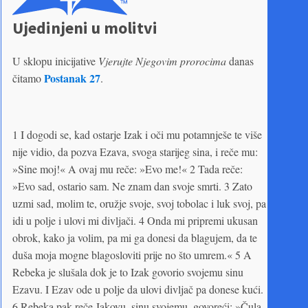
Ujedinjeni u molitvi
U sklopu inicijative
Vjerujte Njegovim prorocima
danas
Postanak 27
čitamo
.
1 I dogodi se, kad ostarje Izak i oči mu potamnješe te više
nije vidio, da pozva Ezava, svoga starijeg sina, i reče mu:
»Sine moj!« A ovaj mu reče: »Evo me!« 2 Tada reče:
»Evo sad, ostario sam. Ne znam dan svoje smrti. 3 Zato
uzmi sad, molim te, oružje svoje, svoj tobolac i luk svoj, pa
idi u polje i ulovi mi divljači. 4 Onda mi pripremi ukusan
obrok, kako ja volim, pa mi ga donesi da blagujem, da te
duša moja mogne blagosloviti prije no što umrem.« 5 A
Rebeka je slušala dok je to Izak govorio svojemu sinu
Ezavu. I Ezav ode u polje da ulovi divljač pa donese kući.
6 Rebeka pak reče Jakovu, sinu svojemu, govoreći: »Čula