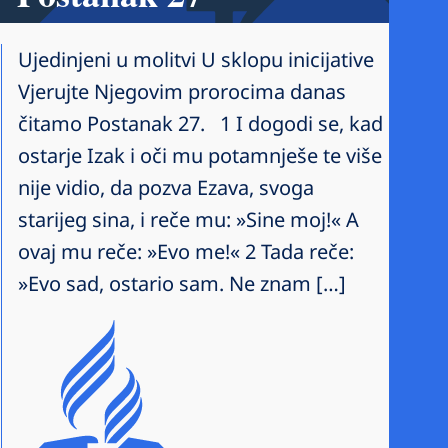
Ujedinjeni u molitvi U sklopu inicijative
Vjerujte Njegovim prorocima danas
čitamo Postanak 27. 1 I dogodi se, kad
ostarje Izak i oči mu potamnješe te više
nije vidio, da pozva Ezava, svoga
starijeg sina, i reče mu: »Sine moj!« A
ovaj mu reče: »Evo me!« 2 Tada reče:
»Evo sad, ostario sam. Ne znam […]