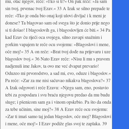
mu, otac njegov, reče: »Tko si ti?« On pak reče: »Ja sam
sin tvoj, prvenac tvoj Ezav.« 33 A Izak se silno prepade te
reče: »Tko je onda bio onaj koji ulovi divljač i k meni je
donese? Ta blagovao sam od svega što je donio prije nego
si ti došao! I blagoslovih ga, i blagoslovljen će biti.« 34 Pa
kad Ezav ču riječi oca svojega, silno zavapi snažnim i
gorkim vapajem te reče ocu svojemu: »Blagoslovi i mene,
oče moj!« 35 A on reče: »Brat tvoj dođe na prijeva­ru i uze
blagoslov tvoj.« 36 Nato Ezav reče: »Nisu li mu s pravom
nadjenuli ime Jakov, ta ovo me već dvaput prevario!
Oduzeo mi prvorodstvo, a sad mi, evo, oduze i blagoslov.«
Pa reče: »Zar za me nisi sačuvao nikakva blagoslova?« 37
A Izak odgovori i reče Ezavu: »Njega sam, eno, postavio
tebi za gospodara i svu braću njegovu predao da mu budu
sluge; i pšenicom sam ga i vinom opskrbio. Pa što da onda
za tebe učinim, sine moj?« 38 A Ezav reče ocu svojemu:
»Zar ti imaš samo taj jedan blagoslov, oče moj? Blagoslovi
i mene, oče moj!« I Ezav podiže glas svoj te zaplaka. 39