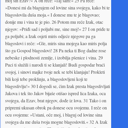
moj sin Ezav?« A on reče: »Taj sam!« 25 Pa reče:
»Donesi mi da blagujem od lovine sina svojega, kako bi te
blagoslovila duša moja.« I donese mu te je blagovao;
donije mu i vina te je pio. 26 Potom mu reče Izak, otac
njegov: »Priđi sad i poljubi me, sine moj!« 27 I on priđe te
ga poljubi; a Izak osjeti miris odjeće njegove pa ga
blagoslovi i reče: »Gle, miris sina mojega kao miris polja
što ga Gospod blagoslovi! 28 Pa neka ti Bog dadne rose
nebeske i plodnosti zemlje, i izobilja pšenice i vina. 29
Puci ti služili i narodi ti se klanjali! Budi gospodar braći
svojoj, i sinovi majke tvoje nek se tebi klanjaju! Prokleti
bili koji tebe proklinju, a blagoslovljeni koji te
blagoslivlju!« 30 I dogodi se, čim Izak presta blagoslivljati
Jakova i tek što Jakov bijaše otišao ispred lica Izaka, oca
svojega, da Ezav, brat njegov, dođe iz lova. 31 Tako i on
pripremi ukusan obrok pa donese ocu svojemu. I reče on
ocu svojemu: »Ustani, oče moj, i blaguj od lovine sina
svojega da me duša tvoja mogne blagosloviti.« 32 A Izak