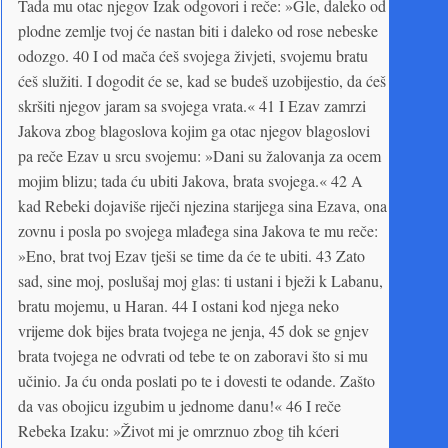
Tada mu otac njegov Izak odgovori i reče: »Gle, daleko od
plodne zemlje tvoj će nastan biti i daleko od rose nebeske
odozgo. 40 I od mača ćeš svojega živjeti, svojemu bratu
ćeš služiti. I dogodit će se, kad se budeš uzobijestio, da ćeš
skršiti njegov jaram sa svojega vrata.« 41 I Ezav zamrzi
Jakova zbog blagoslova kojim ga otac njegov blagoslovi
pa reče Ezav u srcu svojemu: »Dani su žalovanja za ocem
mojim blizu; tada ću ubiti Jakova, brata svojega.« 42 A
kad Rebeki dojaviše riječi njezina starijega sina Ezava, ona
zovnu i posla po svojega mlađega sina Jakova te mu reče:
»Eno, brat tvoj Ezav tješi se time da će te ubiti. 43 Zato
sad, sine moj, poslušaj moj glas: ti ustani i bježi k Labanu,
bratu mojemu, u Haran. 44 I ostani kod njega neko
vrijeme dok bijes brata tvojega ne jenja, 45 dok se gnjev
brata tvojega ne odvrati od tebe te on zaboravi što si mu
učinio. Ja ću onda poslati po te i dovesti te odande. Zašto
da vas obojicu izgubim u jednome danu!« 46 I reče
Rebeka Izaku: »Život mi je omrznuo zbog tih kćeri