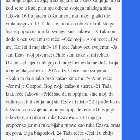
kod sebe u kući pa u nju odjene svojega mlađega sina
Jakova. 16 I u jareću kožu umota mu ruke i glatki dio
vrata njegova. 17 Tada stavi ukusan obrok i kruh što ga
bijaše pripravila u ruku svojega sina Jakova. 18 Tako on
dođe k ocu svojemu te reče: »Oče moj!« A on reče: »Evo
me. Koji si ti moj sin?« 19 I reče Jakov ocu svojemu: »Ja
sam Ezav, tvoj prvenac; učinio sam kako si mi rekao.
Ustani sad, sjedi i blaguj od moje lovine da me duša tvoja
mogne blagosloviti.« 20 No Izak reče sinu svojemu:
»Kako to da si tako brzo našao, sine moj?« A on reče:
»Jer mi je Gospod, Bog tvoj, izašao u susret.«21 Tada
Izak reče Jakovu: »Priđi sad da te opipam, sine moj, da
vidim jesi li ti zbilja moj sin Ezav ili nisi.« 22 I priđe Jakov
k Izaku, ocu svojemu, a on ga opipa te reče: »Glas je glas
Jakovljev, ali ruke su ruke Ezavove.« 23 I nije ga
prepoznao jer mu ruke bijahu rutave kao ruke Ezava, brata
njegova, te ga blagoslovi. 24 Tada reče: »Jesi li ti zbilja