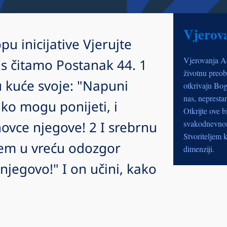
Vjerov
pu inicijative Vjerujte
Vjerovanja A
 čitamo Postanak 44. 1
životnu preob
u kuće svoje: "Napuni
otkrivaju Bog
nas, nepresta
iko mogu ponijeti, i
Otkrijte ove b
vce njegove! 2 I srebrnu
svakodnevnom 
Stvoriteljem k
em u vreću odozgor
dimenziji.
njegovo!" I on učini, kako