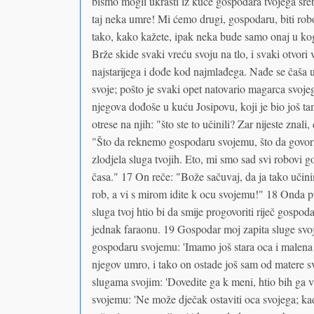
bismo mogli ukrasti iz kuće gospodara tvojega sreb
taj neka umre! Mi ćemo drugi, gospodaru, biti robo
tako, kako kažete, ipak neka bude samo onaj u koga
Brže skide svaki vreću svoju na tlo, i svaki otvori 
najstarijega i dođe kod najmlađega. Nađe se čaša 
svoje; pošto je svaki opet natovario magarca svojeg
njegova dođoše u kuću Josipovu, koji je bio još ta
otrese na njih: "što ste to učinili? Zar nijeste znal
"Što da reknemo gospodaru svojemu, što da govo
zlodjela sluga tvojih. Eto, mi smo sad svi robovi g
časa." 17 On reče: "Bože sačuvaj, da ja tako učin
rob, a vi s mirom idite k ocu svojemu!" 18 Onda p
sluga tvoj htio bi da smije progovoriti riječ gospod
jednak faraonu. 19 Gospodar moj zapita sluge svoje
gospodaru svojemu: 'Imamo još stara oca i malena br
njegov umro, i tako on ostade još sam od matere sv
slugama svojim: 'Dovedite ga k meni, htio bih ga 
svojemu: 'Ne može dječak ostaviti oca svojega; kad 