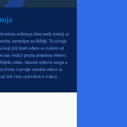
anja
dventista sedmoga dana nude temelj za
razbu, utemeljen na Bibliji. Ta učenja
a koji želi imati odnos sa svakim od
no nas vodeći prema potpunoj obnovi.
iblijske istine, iskusite njihovu snagu u
životu i razvijte smislen odnos sa
oji želi vašu cjelovitost u svakoj