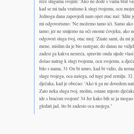
reče slugama svojim: 'Ako ne dođe s vama brat vas 
kad se mi tada vratismo k slugi tvojemu, ocu moj
Jednoga dana zapovjedi nam opet otac naš: 'Idite 
mi odgovorismo: 'Ne možemo tamo ići. Samo ako b
tamo; jer ne smijemo na oči onome čovjeku, ako n
odgovori sluga tvoj, otac moj: 'Znate sami, da mi 
mene, mislim da je bio rastrgan; do danas ne vidje
zadesi ga kakva nesreća, spravite onda sijede vlas
došao natrag k slugi tvojemu, ocu svojemu, a dječa
bilo s nama, 31 On bi umro, kad bi vidio, da nema dj
sluge tvojega, oca našega, od tuge pod zemlju. 32 
dječaka, kad je obećao: 'Ako ti ga ne dovedem natr
Zato neka sluga tvoj, molim, ostane mjesto dječa
ide s braćom svojom! 34 Jer kako bih se ja mogao
gledati jad, što bi zadesio oca mojega."