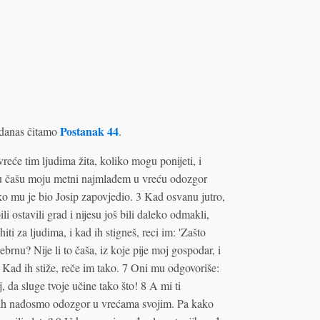
Postanak 44
danas čitamo
.
reće tim ljudima žita, koliko mogu ponijeti, i
u čašu moju metni najmlađem u vreću odozgor
ko mu je bio Josip zapovjedio. 3 Kad osvanu jutro,
i ostavili grad i nijesu još bili daleko odmakli,
iti za ljudima, i kad ih stigneš, reci im: 'Zašto
brnu? Nije li to čaša, iz koje pije moj gospodar, i
 6 Kad ih stiže, reče im tako. 7 Oni mu odgovoriše:
da sluge tvoje učine tako što! 8 A mi ti
 ih nađosmo odozgor u vrećama svojim. Pa kako