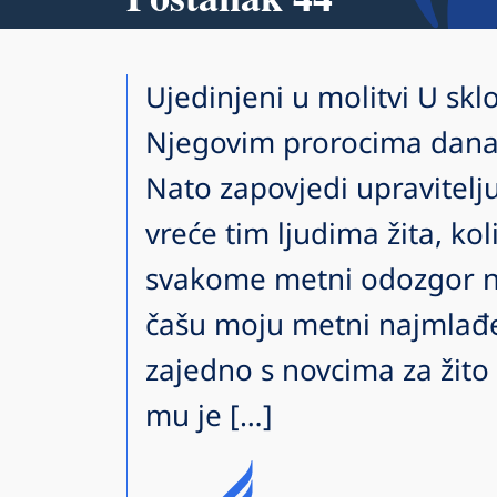
Ujedinjeni u molitvi U sklo
Njegovim prorocima danas
Nato zapovjedi upravitelj
vreće tim ljudima žita, kol
svakome metni odozgor no
čašu moju metni najmlađ
zajedno s novcima za žito 
mu je […]