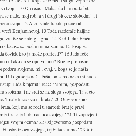
ro ili zlato? 9 U koga se između sluga tvojih nađe,
vi tvoji." 10 On reče: "Makar da bi moralo biti
 se nađe, moj rob, a vi drugi bit ćete slobodni" 11
vreću svoju. 12 A on stade tražiti; počne od
u vreći Benjaminovoj. 13 Tada razderaše haljine
a, vratiše se natrag u grad. 14 Kad Juda i braća
mo, baciše se pred njim na zemlju. 15 Josip se
i, da čovjek kao ja može proricati?" 16 Juda reče:
rimo i kako da se opravdamo? Bog je pronašao
ospodaru svojemu, mi i ovaj, u koga se je našla
im! U koga se je našla čaša, on samo neka mi bude
ristupi Juda k njemu i reče: "Molim, gospodaru,
aru svojemu, i ne srdi se na slugu svojega. Ti si eto
: 'Imate li još oca ili brata?' 20 Odgovorismo
ata, koji mu se rodi u starosti; brat je pravi
oje i zato je ljubimac oca svojega.' 21 Ti zapovjedi
vidjeti svojim očima.' 22 Odgovorismo gospodaru
bi ostavio oca svojega, taj bi tada umro.' 23 A ti