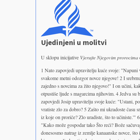
Ujedinjeni u molitvi
U sklopu inicijative
Vjerujte Njegovim prorocima
1 Nato zapovjedi upravitelju kuće svoje: "Napuni v
svakome metni odozgor novce njegove! 2 I srebrn
zajedno s novcima za žito njegovo!" I on učini, ka
otpustiše ljude s magarcima njihovim. 4 Jedva su bil
zapovjedi Josip upravitelju svoje kuće: "Ustani, poh
vratiste zlo za dobro? 5 Zašto mi ukradoste času sre
iz koje on proriče? Zlo uradiste, što to učiniste.'"
"Kako može gospodar tako Što reći? Bože sačuvaj, 
donesosmo natrag iz zemlje kanaanske novce, što