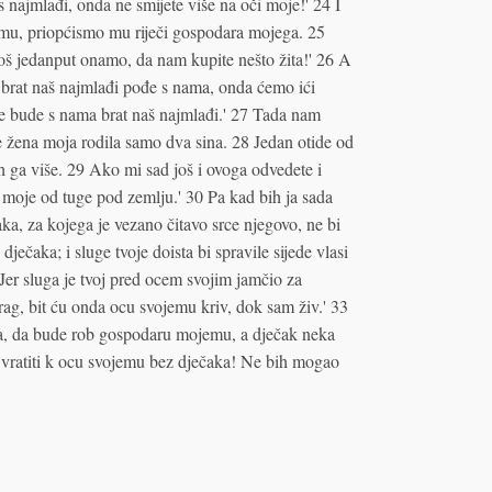
najmlađi, onda ne smijete više na oči moje!' 24 I
emu, priopćismo mu riječi gospodara mojega. 25
još jedanput onamo, da nam kupite nešto žita!' 26 A
rat naš najmlađi pođe s nama, onda ćemo ići
e bude s nama brat naš najmlađi.' 27 Tada nam
je žena moja rodila samo dva sina. 28 Jedan otide od
h ga više. 29 Ako mi sad još i ovoga odvedete i
i moje od tuge pod zemlju.' 30 Pa kad bih ja sada
ka, za kojega je vezano čitavo srce njegovo, ne bi
ečaka; i sluge tvoje doista bi spravile sijede vlasi
Jer sluga je tvoj pred ocem svojim jamčio za
ag, bit ću onda ocu svojemu kriv, dok sam živ.' 33
ka, da bude rob gospodaru mojemu, a dječak neka
 vratiti k ocu svojemu bez dječaka! Ne bih mogao