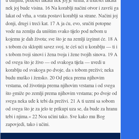
nek joj bude visina. 16 Na korablji načini otvor i završi ga
lakat od vrha, a vrata postavi ko­rablji sa strane. Načini joj
donji, drugi i treći kat. 17 A ja ću, evo, sručiti potopne
vode na zemlju da uništim svako tijelo pod nebom u
kojemu je dah života; sve što je na zemlji izginut će. 18 A
s tobom ću sklopiti savez svoj, te ćeš ući u korablju — ti i
s tobom tvoji sinovi i žena tvoja i žene tvojih sinova. 19 A
od svega što je živo — od svakoga tijela — uvedi u
korablju od svakoga po dvoje, da s tobom preživi; neka
budu muško i žensko. 20 Od ptica prema njihovim
vrstama, od životinja prema njihovim vrstama i od svega
što gmiže po zemlji prema njihovim vrstama; po dvoje od
svega neka uđe k tebi da preživi. 21 A ti uzmi sa sobom
od svega što je za jelo te prikupi uza se, da bude za hranu
tebi i njima.« 22 Noa učini tako. Sve kako mu Bog
zapovjedi, tako i učini.