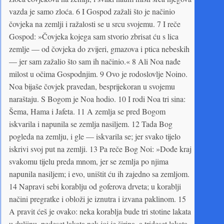
vazda je samo zloća. 6 I Gospod zažali što je načinio
čovjeka na zemlji i ražalosti se u srcu svojemu. 7 I reče
Gospod: »Čovjeka kojega sam stvorio zbrisat ću s lica
zemlje — od čovjeka do zvijeri, gmazova i ptica nebeskih
— jer sam zažalio što sam ih načinio.« 8 Ali Noa nađe
milost u očima Gospodnjim. 9 Ovo je rodoslovlje Noino.
Noa bijaše čovjek pravedan, besprijekoran u svojemu
naraštaju. S Bogom je Noa hodio. 10 I rodi Noa tri sina:
Šema, Hama i Jafeta. 11 A zemlja se pred Bogom
iskvarila i napunila se zemlja nasiljem. 12 Tada Bog
pogleda na zemlju, i gle — iskvarila se; jer svako tijelo
iskrivi svoj put na zemlji. 13 Pa reče Bog Noi: »Dođe kraj
svakomu tijelu preda mnom, jer se zemlja po njima
napunila nasiljem; i evo, uništit ću ih zajedno sa zemljom.
14 Napravi sebi korablju od goferova drveta; u korablji
načini pregratke i obloži je iznutra i izvana paklinom. 15
A pravit ćeš je ovako: neka korablja bude tri stotine lakata
u duljinu, pedeset lakata nek joj je širina, a trideset lakata