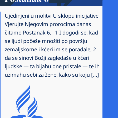
Ujedinjeni u molitvi U sklopu inicijative
Vjerujte Njegovim prorocima danas
čitamo Postanak 6. 1 I dogodi se, kad
se ljudi počeše množiti po površju
zemaljskome i kćeri im se porađale, 2
da se sinovi Božji zagledaše u kćeri
ljudske — ta bijahu one pristale — te ih
uzimahu sebi za žene, kako su koju […]