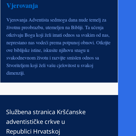
Vjerovanja
Vjerovanja Adventista sedmoga dana nude temelj za
životnu preobrazbu, utemeljen na Bibliji. Ta učenja
otkrivaju Boga koji želi imati odnos sa svakim od nas,
neprestano nas vodeći prema potpunoj obnovi. Otkrijte
ove biblijske istine, iskusite njihovu snagu u
svakodnevnom životu i razvijte smislen odnos sa
Stvoriteljem koji želi vašu cjelovitost u svakoj
dimenziji.
Službena stranica Kršćanske
adventističke crkve u
Republici Hrvatskoj