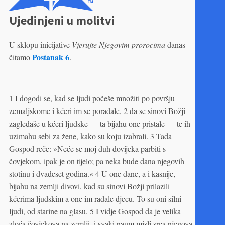
Ujedinjeni u molitvi
U sklopu inicijative
Vjerujte Njegovim prorocima
danas
Postanak 6
čitamo
.
1 I dogodi se, kad se ljudi počeše množiti po površju
zemaljskome i kćeri im se porađale, 2 da se sinovi Božji
zagledaše u kćeri ljudske — ta bijahu one pristale — te ih
uzimahu sebi za žene, kako su koju izabrali. 3 Tada
Gospod reče: »Neće se moj duh dovijeka parbiti s
čovjekom, ipak je on tijelo; pa neka bude dana njegovih
stotinu i dvadeset godina.« 4 U one dane, a i kasnije,
bijahu na zemlji divovi, kad su sinovi Božji prilazili
kćerima ljudskim a one im rađale djecu. To su oni silni
ljudi, od starine na glasu. 5 I vidje Gospod da je velika
zloća čovjekova na zemlji, i svaki naum mislî srca njegova