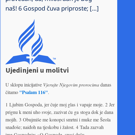
naš! 6 Gospod čuva priproste; […]
Ujedinjeni u molitvi
U sklopu inicijative
Vjerujte Njegovim prorocima
danas
"Psalam 116"
čitamo
.
1 Ljubim Gospoda, jer čuje moj glas i vapaje moje. 2 Jer
prignu k meni uho svoje, zazivat ću ga stoga dok je dana
mojih. 3 Obujmiše me konopci smrtni i muke me Šeola
snađoše; naiđoh na tjeskobu i žalost. 4 Tada zazvah
ime Gospodnje: »O Gospode, spasi dušu