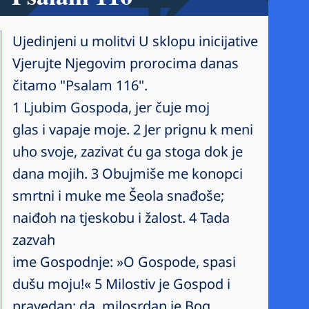
Ujedinjeni u molitvi U sklopu inicijative
Vjerujte Njegovim prorocima danas
čitamo "Psalam 116".
1 Ljubim Gospoda, jer čuje moj
glas i vapaje moje. 2 Jer prignu k meni
uho svoje, zazivat ću ga stoga dok je
dana mojih. 3 Obujmiše me konopci
smrtni i muke me Šeola snađoše;
naiđoh na tjeskobu i žalost. 4 Tada
zazvah
ime Gospodnje: »O Gospode, spasi
dušu moju!« 5 Milostiv je Gospod i
pravedan; da, milosrdan je Bog