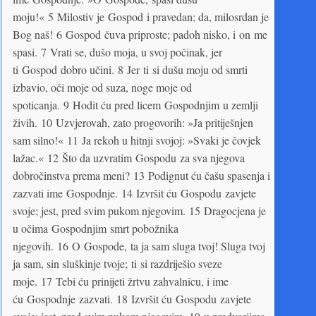
moju!« 5 Milostiv je Gospod i pravedan; da, milosrdan je
Bog naš! 6 Gospod čuva priproste; padoh nisko, i on me
spasi. 7 Vrati se, dušo moja, u svoj počinak, jer
ti Gospod dobro učini. 8 Jer ti si dušu moju od smrti
izbavio, oči moje od suza, noge moje od
spoticanja. 9 Hodit ću pred licem Gospodnjim u zemlji
živih. 10 Uzvjerovah, zato progovorih: »Ja pritiješnjen
sam silno!« 11 Ja rekoh u hitnji svojoj: »Svaki je čovjek
lažac.« 12 Što da uzvratim Gospodu za sva njegova
dobročinstva prema meni? 13 Podignut ću čašu spasenja i
zazvati ime Gospodnje. 14 Izvršit ću Gospodu zavjete
svoje; jest, pred svim pukom njegovim. 15 Dragocjena je
u očima Gospodnjim smrt pobožnika
njegovih. 16 O Gospode, ta ja sam sluga tvoj! Sluga tvoj
ja sam, sin sluškinje tvoje; ti si razdriješio sveze
moje. 17 Tebi ću prinijeti žrtvu zahvalnicu, i ime
ću Gospodnje zazvati. 18 Izvršit ću Gospodu zavjete