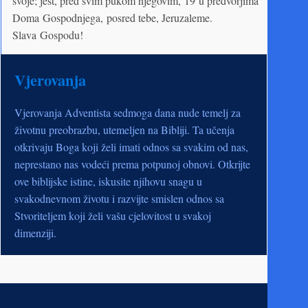
svoje; jest, pred svim pukom njegovim, 19 u predvorjima
Doma Gospodnjega, posred tebe, Jeruzaleme.
Slava Gospodu!
Vjerovanja
Vjerovanja Adventista sedmoga dana nude temelj za
životnu preobrazbu, utemeljen na Bibliji. Ta učenja
otkrivaju Boga koji želi imati odnos sa svakim od nas,
neprestano nas vodeći prema potpunoj obnovi. Otkrijte
ove biblijske istine, iskusite njihovu snagu u
svakodnevnom životu i razvijte smislen odnos sa
Stvoriteljem koji želi vašu cjelovitost u svakoj
dimenziji.