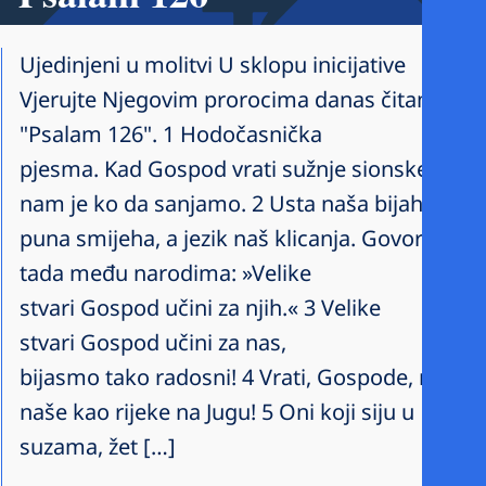
Ujedinjeni u molitvi U sklopu inicijative
Vjerujte Njegovim prorocima danas čitamo
"Psalam 126". 1 Hodočasnička
pjesma. Kad Gospod vrati sužnje sionske, bilo
nam je ko da sanjamo. 2 Usta naša bijahu tad
puna smijeha, a jezik naš klicanja. Govorili su
tada među narodima: »Velike
stvari Gospod učini za njih.« 3 Velike
stvari Gospod učini za nas,
bijasmo tako radosni! 4 Vrati, Gospode, roblje
naše kao rijeke na Jugu! 5 Oni koji siju u
suzama, žet […]