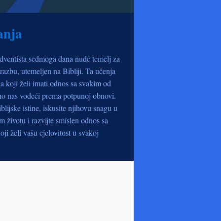
anja
dventista sedmoga dana nude temelj za
razbu, utemeljen na Bibliji. Ta učenja
a koji želi imati odnos sa svakim od
no nas vodeći prema potpunoj obnovi.
iblijske istine, iskusite njihovu snagu u
životu i razvijte smislen odnos sa
oji želi vašu cjelovitost u svakoj