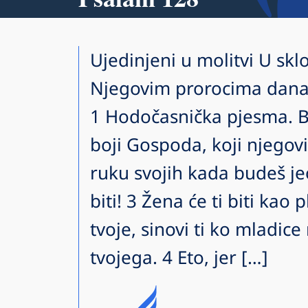
Ujedinjeni u molitvi U sklo
Njegovim prorocima dana
1 Hodočasnička pjesma. Bl
boji Gospoda, koji njego
ruku svojih kada budeš jeo
biti! 3 Žena će ti biti kao
tvoje, sinovi ti ko mladic
tvojega. 4 Eto, jer […]