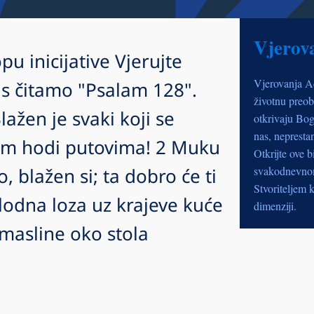
Vjerov
pu inicijative Vjerujte
Vjerovanja A
s čitamo "Psalam 128".
životnu preob
ažen je svaki koji se
otkrivaju Bog
nas, nepresta
vim hodi putovima! 2 Muku
Otkrijte ove b
, blažen si; ta dobro će ti
svakodnevnom 
Stvoriteljem k
 plodna loza uz krajeve kuće
dimenziji.
e masline oko stola