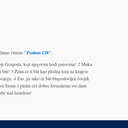
"Psalam 128"
danas čitamo
.
boji Gospoda, koji njegovim hodi putovima! 2 Muku
i biti! 3 Žena će ti biti kao plodna loza uz krajeve
vojega. 4 Eto, jer tako će biti blagoslovljen čovjek
sa Siona: i gledat ćeš dobro Jeruzalema sve dane
. Mir nad Izraelom!