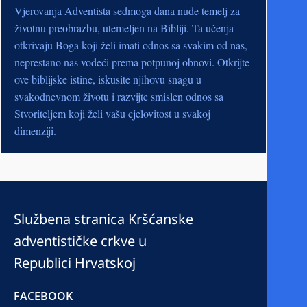
Vjerovanja Adventista sedmoga dana nude temelj za
životnu preobrazbu, utemeljen na Bibliji. Ta učenja
otkrivaju Boga koji želi imati odnos sa svakim od nas,
neprestano nas vodeći prema potpunoj obnovi. Otkrijte
ove biblijske istine, iskusite njihovu snagu u
svakodnevnom životu i razvijte smislen odnos sa
Stvoriteljem koji želi vašu cjelovitost u svakoj
dimenziji.
Službena stranica Kršćanske
adventističke crkve u
Republici Hrvatskoj
FACEBOOK