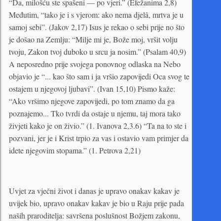
“Da, milošću ste spašeni — po vjeri.” (Efežanima 2,8)
Međutim, “tako je i s vjerom: ako nema djelâ, mrtva je u
samoj sebi”. (Jakov 2,17) Isus je rekao o sebi prije no što
je došao na Zemlju: “Milje mi je, Bože moj, vršit volju
tvoju, Zakon tvoj duboko u srcu ja nosim.” (Psalam 40,9)
A neposredno prije svojega ponovnog odlaska na Nebo
objavio je “... kao što sam i ja vršio zapovijedi Oca svog te
ostajem u njegovoj ljubavi”. (Ivan 15,10) Pismo kaže:
“Ako vršimo njegove zapovijedi, po tom znamo da ga
poznajemo... Tko tvrdi da ostaje u njemu, taj mora tako
živjeti kako je on živio.” (1. Ivanova 2,3.6) “Ta na to ste i
pozvani, jer je i Krist trpio za vas i ostavio vam primjer da
idete njegovim stopama.” (1. Petrova 2,21)
Uvjet za vječni život i danas je upravo onakav kakav je
uvijek bio, upravo onakav kakav je bio u Raju prije pada
naših praroditelja: savršena poslušnost Božjem zakonu,