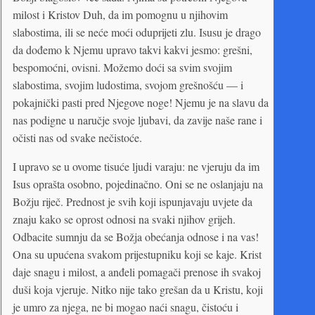
milost i Kristov Duh, da im pomognu u njihovim
slabostima, ili se neće moći oduprijeti zlu. Isusu je drago
da dođemo k Njemu upravo takvi kakvi jesmo: grešni,
bespomoćni, ovisni. Možemo doći sa svim svojim
slabostima, svojim ludostima, svojom grešnošću — i
pokajnički pasti pred Njegove noge! Njemu je na slavu da
nas podigne u naručje svoje ljubavi, da zavije naše rane i
očisti nas od svake nečistoće.
I upravo se u ovome tisuće ljudi varaju: ne vjeruju da im
Isus oprašta osobno, pojedinačno. Oni se ne oslanjaju na
Božju riječ. Prednost je svih koji ispunjavaju uvjete da
znaju kako se oprost odnosi na svaki njihov grijeh.
Odbacite sumnju da se Božja obećanja odnose i na vas!
Ona su upućena svakom prijestupniku koji se kaje. Krist
daje snagu i milost, a anđeli pomagači prenose ih svakoj
duši koja vjeruje. Nitko nije tako grešan da u Kristu, koji
je umro za njega, ne bi mogao naći snagu, čistoću i