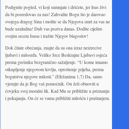
Podignite pogled, vi koji sumnjate i dršćete, jer Isus živi
da bi posredovao za nas! Zahvalite Bogu što je darovao
svojega dragog Sina i molite se da Njegova smrt za vas ne
bude uzaludna! Duh vas poziva danas. Dođite cijelim
svojim srcem Isusu i tražite Njegov blagoslov!
Dok čitate obećanja, znajte da su ona izraz neizrecive
ljubavi i milosrđa. Veliko Srce Beskrajne Ljubavi osjeća
prema grešniku bezgranično sažaljenje. “U kome imamo
otkupljenje njegovom krvlju, oproštenje grijeha, prema
bogatstvu njegove milosti.” (Efežanima 1,7) Da, samo
vjerujte da je Bog vaš pomoćnik. On želi obnoviti u
čovjeku svoj moralni lik. Kad Mu se približite u priznanju
i pokajanju, On će se vama približiti milošću i praštanjem.