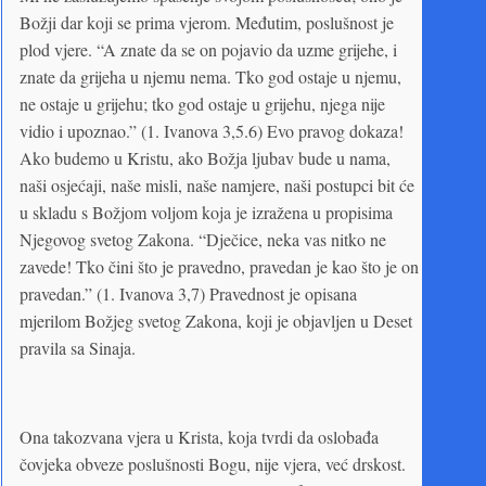
Božji dar koji se prima vjerom. Međutim, poslušnost je
plod vjere. “A znate da se on pojavio da uzme grijehe, i
znate da grijeha u njemu nema. Tko god ostaje u njemu,
ne ostaje u grijehu; tko god ostaje u grijehu, njega nije
vidio i upoznao.” (1. Ivanova 3,5.6) Evo pravog dokaza!
Ako budemo u Kristu, ako Božja ljubav bude u nama,
naši osjećaji, naše misli, naše namjere, naši postupci bit će
u skladu s Božjom voljom koja je izražena u propisima
Njegovog svetog Zakona. “Dječice, neka vas nitko ne
zavede! Tko čini što je pravedno, pravedan je kao što je on
pravedan.” (1. Ivanova 3,7) Pravednost je opisana
mjerilom Božjeg svetog Zakona, koji je objavljen u Deset
pravila sa Sinaja.
Ona takozvana vjera u Krista, koja tvrdi da oslobađa
čovjeka obveze poslušnosti Bogu, nije vjera, već drskost.