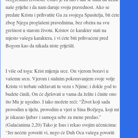
naše grijehe i da nam daruje svoju pravednost. Ako se
predate Kristu i prihvatite Ga za svojega Spasitelja, bit ćete
zbog Njega proglašeni pravednima, bez obzira na svu
grešnost u starom životu. Kristov će karakter stati na
mjesto vašega karaktera, i vi ćete biti prihvaćeni pred
Bogom kao da nikada niste griješili.
I više od toga: Krist mijenja srce. On vjerom boravi u
vašemu srcu. Vjerom i stalnim pokoravanjem svoje volje
Kristu vi trebate održavati tu vezu s Njime; i dokle god to
budete činili, On će djelovati u vama da želite i činite ono
što Mu je ugodno. I tako možete reći: “Život koji sada
provodim u tijelu, provodim u vjeri u Sina Božjega, koji mi
je iskazao ljubav i samoga sebe za mene predao.”
(Galaćanima 2,20) Tako je Isus i rekao svojim učenicima:
“Jer nećete govoriti vi, nego će Duh Oca vašega govoriti