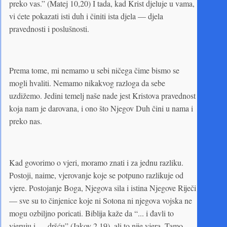
preko vas.” (Matej 10,20) I tada, kad Krist djeluje u vama,
vi ćete pokazati isti duh i činiti ista djela — djela
pravednosti i poslušnosti.
Prema tome, mi nemamo u sebi ničega čime bismo se
mogli hvaliti. Nemamo nikakvog razloga da sebe
uzdižemo. Jedini temelj naše nade jest Kristova pravednost
koja nam je darovana, i ono što Njegov Duh čini u nama i
preko nas.
Kad govorimo o vjeri, moramo znati i za jednu razliku.
Postoji, naime, vjerovanje koje se potpuno razlikuje od
vjere. Postojanje Boga, Njegova sila i istina Njegove Riječi
— sve su to činjenice koje ni Sotona ni njegova vojska ne
mogu ozbiljno poricati. Biblija kaže da “... i đavli to
vjeruju i — dršću” (Jakov 2,19), ali to nije vjera. Tamo