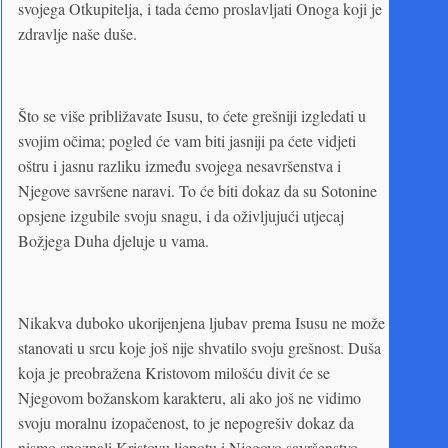
svojega Otkupitelja, i tada ćemo proslavljati Onoga koji je
zdravlje naše duše.
Što se više približavate Isusu, to ćete grešniji izgledati u
svojim očima; pogled će vam biti jasniji pa ćete vidjeti
oštru i jasnu razliku između svojega nesavršenstva i
Njegove savršene naravi. To će biti dokaz da su Sotonine
opsjene izgubile svoju snagu, i da oživljujući utjecaj
Božjega Duha djeluje u vama.
Nikakva duboko ukorijenjena ljubav prema Isusu ne može
stanovati u srcu koje još nije shvatilo svoju grešnost. Duša
koja je preobražena Kristovom milošću divit će se
Njegovom božanskom karakteru, ali ako još ne vidimo
svoju moralnu izopačenost, to je nepogrešiv dokaz da
nismo spoznali Kristovu ljepotu i Njegovo savršenstvo.