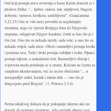
Oni koji postaju nova stvorenja u Isusu Kristu donosit će i
plodove Duha: “... ljubav, radost, mir, strpljivost, blagost,
dobrotu, vjernost, krotkost, uzdržljivost”. (Galaćanima
5,22.23) Oni se više neće povoditi za negdašnjim
strastima, nego će vjerom Božjega Sina ići Njegovim
stopama, odsjajivati Njegov karakter, čistiti se kao što je i
On čist. Ono što su nekada mrzili, sada vole; a ono što su
nekada voljeli, sada mrze. Oholi i nametljivi postaju krotki
i ponizna srca. Tašti i drski postaju ozbiljni i čedni. Pijanci
postaju trijezni, a raskalašeni čisti. Razmetljivi običaji i
svjetovna moda potiskuju se u stranu. Kršćani ne čeznu za
vanjskim ukrašavanjem, već za srcem obučenim “... u
neraspadljiv nakit, krotak i miran duh — ono što je
dragocjeno pred Bogom”. (1. Petrova 3,3.4)
Nema nikakvog dokaza da je pokajanje iskreno ako ne
dovede do potpune promjene. Ako grešnik obnovi svoj