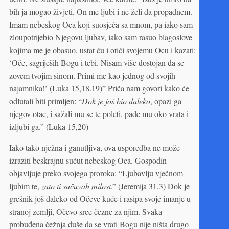
bih ja mogao živjeti. On me ljubi i ne želi da propadnem.
Imam nebeskog Oca koji suosjeća sa mnom, pa iako sam
zloupotrijebio Njegovu ljubav, iako sam rasuo blagoslove
kojima me je obasuo, ustat ću i otići svojemu Ocu i kazati:
‘Oče, sagriješih Bogu i tebi. Nisam više dostojan da se
zovem tvojim sinom. Primi me kao jednog od svojih
najamnika!’ (Luka 15,18.19)” Priča nam govori kako će
odlutali biti primljen: “
Dok je još bio daleko
, opazi ga
njegov otac, i sažali mu se te poleti, pade mu oko vrata i
izljubi ga.” (Luka 15,20)
Iako tako nježna i ganutljiva, ova usporedba ne može
izraziti beskrajnu sućut nebeskog Oca. Gospodin
objavljuje preko svojega proroka: “Ljubavlju vječnom
ljubim te,
zato ti sačuvah milost
.” (Jeremija 31,3) Dok je
grešnik još daleko od Očeve kuće i rasipa svoje imanje u
stranoj zemlji, Očevo srce čezne za njim. Svaka
probuđena čežnja duše da se vrati Bogu nije ništa drugo