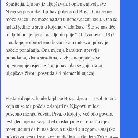
Spasitelja. Ljubav je uljepšavala i oplemenjivala sve
Njegove postupke. Ljubav potječe od Boga. Ona se ne
može začeti i ne može nastati u neposvećenu srcu. Ona se
nalazi jedino u srcu u kojemu vlada Isus. “Što se nas tiče,
mi ljubimo, jer je on nas ljubio prije.” (1. Ivanova 4,19) U
srcu koje je obnovljeno božanskom milošću ljubav je
načelo ponašanja. Ona mijenja karakter, upravlja
pobudama, vlada strastima, suzbija neprijateljstvo,
oplemenjuje osjećaje. Ta ljubav, ako se gaji u srcu,
uljepšava život i posvuda širi plemeniti utjecaj.
Postoje dvije zablude kojih se Božja djeca — osobito ona
koja su se tek počela oslanjati na Njegovu milost —
posebno moraju čuvati. Prva, o kojoj je već bilo govora,
jest gledanje na svoja djela, oslanjanje na ono što djela
mogu učiniti da bi nas dovela u sklad s Bogom. Onaj tko
pokušava postati svet svojim djelima, vršenjem Zakona —