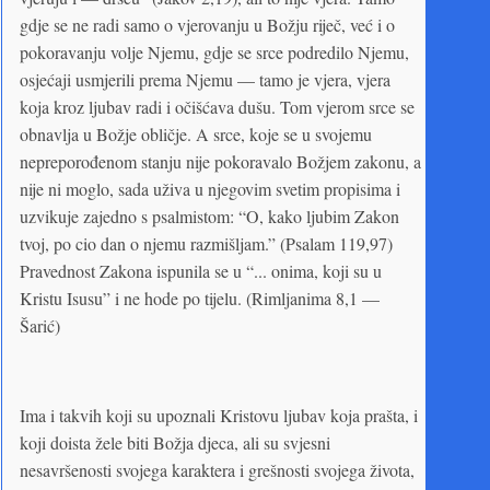
gdje se ne radi samo o vjerovanju u Božju riječ, već i o
pokoravanju volje Njemu, gdje se srce podredilo Njemu,
osjećaji usmjerili prema Njemu — tamo je vjera, vjera
koja kroz ljubav radi i očišćava dušu. Tom vjerom srce se
obnavlja u Božje obličje. A srce, koje se u svojemu
nepreporođenom stanju nije pokoravalo Božjem zakonu, a
nije ni moglo, sada uživa u njegovim svetim propisima i
uzvikuje zajedno s psalmistom: “O, kako ljubim Zakon
tvoj, po cio dan o njemu razmišljam.” (Psalam 119,97)
Pravednost Zakona ispunila se u “... onima, koji su u
Kristu Isusu” i ne hode po tijelu. (Rimljanima 8,1 —
Šarić)
Ima i takvih koji su upoznali Kristovu ljubav koja prašta, i
koji doista žele biti Božja djeca, ali su svjesni
nesavršenosti svojega karaktera i grešnosti svojega života,