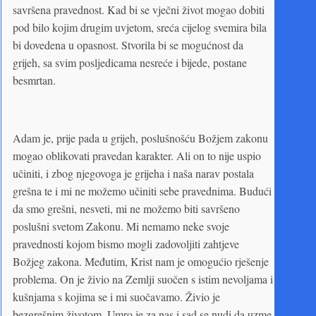
savršena pravednost. Kad bi se vječni život mogao dobiti
pod bilo kojim drugim uvjetom, sreća cijelog svemira bila
bi dovedena u opasnost. Stvorila bi se mogućnost da
grijeh, sa svim posljedicama nesreće i bijede, postane
besmrtan.
Adam je, prije pada u grijeh, poslušnošću Božjem zakonu
mogao oblikovati pravedan karakter. Ali on to nije uspio
učiniti, i zbog njegovoga je grijeha i naša narav postala
grešna te i mi ne možemo učiniti sebe pravednima. Budući
da smo grešni, nesveti, mi ne možemo biti savršeno
poslušni svetom Zakonu. Mi nemamo neke svoje
pravednosti kojom bismo mogli zadovoljiti zahtjeve
Božjeg zakona. Međutim, Krist nam je omogućio rješenje
problema. On je živio na Zemlji suočen s istim nevoljama i
kušnjama s kojima se i mi suočavamo. Živio je
bezgrešnim životom. Umro je za nas i sad se nudi da uzme