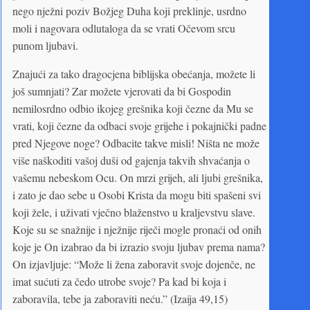
nego nježni poziv Božjeg Duha koji preklinje, usrdno
moli i nagovara odlutaloga da se vrati Očevom srcu
punom ljubavi.
Znajući za tako dragocjena biblijska obećanja, možete li
još sumnjati? Zar možete vjerovati da bi Gospodin
nemilosrdno odbio ikojeg grešnika koji čezne da Mu se
vrati, koji čezne da odbaci svoje grijehe i pokajnički padne
pred Njegove noge? Odbacite takve misli! Ništa ne može
više naškoditi vašoj duši od gajenja takvih shvaćanja o
vašemu nebeskom Ocu. On mrzi grijeh, ali ljubi grešnika,
i zato je dao sebe u Osobi Krista da mogu biti spašeni svi
koji žele, i uživati vječno blaženstvo u kraljevstvu slave.
Koje su se snažnije i nježnije riječi mogle pronaći od onih
koje je On izabrao da bi izrazio svoju ljubav prema nama?
On izjavljuje: “Može li žena zaboravit svoje dojenče, ne
imat sućuti za čedo utrobe svoje? Pa kad bi koja i
zaboravila, tebe ja zaboraviti neću.” (Izaija 49,15)