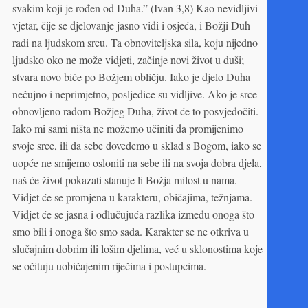
svakim koji je rođen od Duha.” (Ivan 3,8) Kao nevidljivi
vjetar, čije se djelovanje jasno vidi i osjeća, i Božji Duh
radi na ljudskom srcu. Ta obnoviteljska sila, koju nijedno
ljudsko oko ne može vidjeti, začinje novi život u duši;
stvara novo biće po Božjem obličju. Iako je djelo Duha
nečujno i neprimjetno, posljedice su vidljive. Ako je srce
obnovljeno radom Božjeg Duha, život će to posvjedočiti.
Iako mi sami ništa ne možemo učiniti da promijenimo
svoje srce, ili da sebe dovedemo u sklad s Bogom, iako se
uopće ne smijemo osloniti na sebe ili na svoja dobra djela,
naš će život pokazati stanuje li Božja milost u nama.
Vidjet će se promjena u karakteru, običajima, težnjama.
Vidjet će se jasna i odlučujuća razlika između onoga što
smo bili i onoga što smo sada. Karakter se ne otkriva u
slučajnim dobrim ili lošim djelima, već u sklonostima koje
se očituju uobičajenim riječima i postupcima.