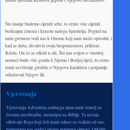
Što manje budemo cijenili sebe, to ćemo više cijeniti
beskrajnu čistoću i krasotu našega Spasitelja. Pogled na
našu grešnost vodi nas k Onome koji nam može oprostiti; i
kad se duša, shvativši svoju bespomoćnost, prikloni
Kristu, On će se otkriti u sili. Što nas svijest o vlastitoj
nemoći bude više gonila k Njemu i Božjoj riječi, to ćemo
imati uzvišenije gledište o Njegovu karakteru i potpunije
odražavati Njegov lik.
Vjerovanja
Vjerovanja Adventista sedmoga dana nude temelj za
životnu preobrazbu, utemeljen na Bibliji. Ta učenja
otkrivaju Boga koji želi imati odnos sa svakim od nas,
neprestano nas vodeći prema potpunoj obnovi. Otkrijte