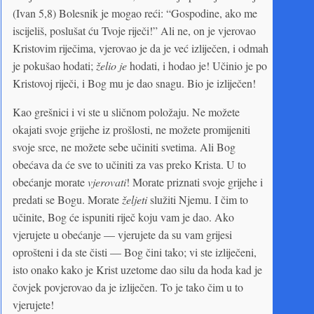
(Ivan 5,8) Bolesnik je mogao reći: “Gospodine, ako me
iscijeliš, poslušat ću Tvoje riječi!” Ali ne, on je vjerovao
Kristovim riječima, vjerovao je da je već izliječen, i odmah
je pokušao hodati;
želio je
hodati, i hodao je! Učinio je po
Kristovoj riječi, i Bog mu je dao snagu. Bio je izliječen!
Kao grešnici i vi ste u sličnom položaju. Ne možete
okajati svoje grijehe iz prošlosti, ne možete promijeniti
svoje srce, ne možete sebe učiniti svetima. Ali Bog
obećava da će sve to učiniti za vas preko Krista. U to
obećanje morate
vjerovati
! Morate priznati svoje grijehe i
predati se Bogu. Morate
željeti
služiti Njemu. I čim to
učinite, Bog će ispuniti riječ koju vam je dao. Ako
vjerujete u obećanje — vjerujete da su vam grijesi
oprošteni i da ste čisti — Bog čini tako; vi ste izliječeni,
isto onako kako je Krist uzetome dao silu da hoda kad je
čovjek povjerovao da je izliječen. To je tako čim u to
vjerujete!