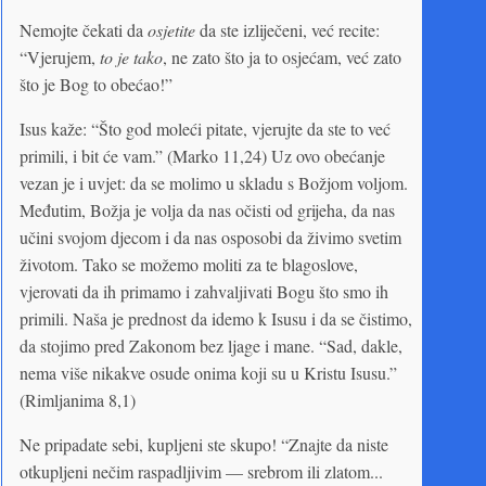
Nemojte čekati da
osjetite
da ste izliječeni, već recite:
“Vjerujem,
to je tako
, ne zato što ja to osjećam, već zato
što je Bog to obećao!”
Isus kaže: “Što god moleći pitate, vjerujte da ste to već
primili, i bit će vam.” (Marko 11,24) Uz ovo obećanje
vezan je i uvjet: da se molimo u skladu s Božjom voljom.
Međutim, Božja je volja da nas očisti od grijeha, da nas
učini svojom djecom i da nas osposobi da živimo svetim
životom. Tako se možemo moliti za te blagoslove,
vjerovati da ih primamo i zahvaljivati Bogu što smo ih
primili. Naša je prednost da idemo k Isusu i da se čistimo,
da stojimo pred Zakonom bez ljage i mane. “Sad, dakle,
nema više nikakve osude onima koji su u Kristu Isusu.”
(Rimljanima 8,1)
Ne pripadate sebi, kupljeni ste skupo! “Znajte da niste
otkupljeni nečim raspadljivim — srebrom ili zlatom...