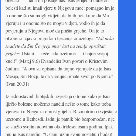
obećao — i tada on postaje naš. Isus je liječio ljude od
bolesti kad su imali vjere u Njegovu moć: pomagao im je
u onome što su mogli vidjeti, da bi ih potaknuo da Mu
vjeruju i u onome što ne mogu vidjeti, vodio ih je da
povjeruju u Njegovu moć da prašta grijehe. On je to
otvoreno izjavio prigodom liječenja oduzetoga: “
Ali neka
znadete da Sin Čovječji ima vlast na zemlji opraštati
grijehe:
Ustani — reče tada uzetome — i hajde svojoj
kući!” (Matej 9,6) Evanđelist Ivan govori o Kristovim
čudima: “A ova su opisana da trajno vjerujete da je Isus
Mesija, Sin Božji, te da vjerujući imate život po Njemu.”
(Ivan 20,31)
Iz jednostavnih biblijskih izvještaja o tome kako je Isus
liječio bolesne možemo naučiti nešto o tome kako treba
vjerovati u Njega za oprost grijeha. Razmotrimo izvještaj o
uzetome u Bethesdi. Jadni je patnik bio bespomoćan, nije
se služio svojim udovima oko trideset osam godina. Ipak
mu je Isus naredio: “Ustani, uzmi svoju postelju i hodaj!”