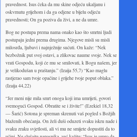
pravednost. Isus čeka da mu skine odjeću ukaljanu i
oskvrnutu grijehom i da ga odjene u bijelu odjeću
pravednosti; On ga poziva da živi, a ne da umre.
Bog ne postupa prema nama onako kao što smrtni ljudi
postupaju jedni prema drugima. Njegove misli su misli
milosrđa, ljubavi i najnježnije sućuti. On kaže: “Nek
bezbožnik put svoj ostavi, a zlikovac naume svoje. Nek se
vrati Gospodu, koji će mu se smilovati, k Bogu našem, jer
je velikodušan u praštanju.” (Izaija 55,7) “Kao maglu
rastjerao sam tvoje opačine i grijehe tvoje poput oblaka.”
(Izaija 44,22)
“Jer meni nije mila smrt onoga koji ima umrijeti, govori
svemogući Gospod. Obratite se i živite!” (Ezekiel 18,32
— Šarić) Sotona je spreman skrenuti vaš pogled s Božjih
blaženih obećanja. On želi duši oduzeti svaku iskru nade i
svaku zraku svjetlosti, ali vi mu ne smijete dopustiti da to
učini. Ne slušajte napasnika, već kažite: “Isus je umro da