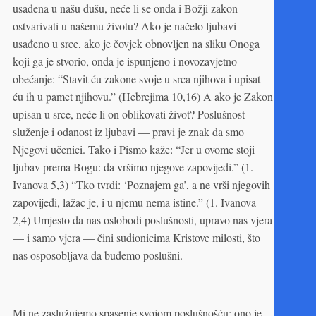
usađena u našu dušu, neće li se onda i Božji zakon
ostvarivati u našemu životu? Ako je načelo ljubavi
usađeno u srce, ako je čovjek obnovljen na sliku Onoga
koji ga je stvorio, onda je ispunjeno i novozavjetno
obećanje: “Stavit ću zakone svoje u srca njihova i upisat
ću ih u pamet njihovu.” (Hebrejima 10,16) A ako je Zakon
upisan u srce, neće li on oblikovati život? Poslušnost —
služenje i odanost iz ljubavi — pravi je znak da smo
Njegovi učenici. Tako i Pismo kaže: “Jer u ovome stoji
ljubav prema Bogu: da vršimo njegove zapovijedi.” (1.
Ivanova 5,3) “Tko tvrdi: ‘Poznajem ga’, a ne vrši njegovih
zapovijedi, lažac je, i u njemu nema istine.” (1. Ivanova
2,4) Umjesto da nas oslobodi poslušnosti, upravo nas vjera
— i samo vjera — čini sudionicima Kristove milosti, što
nas osposobljava da budemo poslušni.
Mi ne zaslužujemo spasenje svojom poslušnošću; ono je