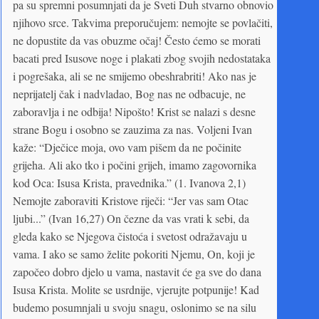
pa su spremni posumnjati da je Sveti Duh stvarno obnovio
njihovo srce. Takvima preporučujem: nemojte se povlačiti,
ne dopustite da vas obuzme očaj! Često ćemo se morati
bacati pred Isusove noge i plakati zbog svojih nedostataka
i pogrešaka, ali se ne smijemo obeshrabriti! Ako nas je
neprijatelj čak i nadvladao, Bog nas ne odbacuje, ne
zaboravlja i ne odbija! Nipošto! Krist se nalazi s desne
strane Bogu i osobno se zauzima za nas. Voljeni Ivan
kaže: “Dječice moja, ovo vam pišem da ne počinite
grijeha. Ali ako tko i počini grijeh, imamo zagovornika
kod Oca: Isusa Krista, pravednika.” (1. Ivanova 2,1)
Nemojte zaboraviti Kristove riječi: “Jer vas sam Otac
ljubi...” (Ivan 16,27) On čezne da vas vrati k sebi, da
gleda kako se Njegova čistoća i svetost odražavaju u
vama. I ako se samo želite pokoriti Njemu, On, koji je
započeo dobro djelo u vama, nastavit će ga sve do dana
Isusa Krista. Molite se usrdnije, vjerujte potpunije! Kad
budemo posumnjali u svoju snagu, oslonimo se na silu