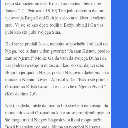
nego skupocjenom krvi Krista kao nevina i bez mane
Janjeta.” (1. Petrova 1,18.19) Tim jednostavnim djelom
vjerovanja Bogu Sveti Duh je začeo novi život u vašemu
srcu. Vi ste se kao dijete rodili u Božju obitelj i On vas
ljubi kao što ljubi svojega Sina.
Kad ste se predali Isusu, nemojte se povlačiti i odlaziti od
Njega, već iz dana u dan govorite: “Ja sam Kristov, predao
sam se Njemu!” Molite Ga da vam dâ svojega Duha i da
vas podržava svojom milošću. I kao što ste, dajući sebe
Bogu i vjerujući u Njega, postali Njegovim djetetom, tako
morate u Njemu i živjeti. Apostol kaže: “Kako ste primili
Gospodina Krista Isusa, tako nastavite u Njemu živjeti.”
(Kološanima 2,6)
Neki, izgleda, misle da moraju biti stavljeni na kušnju, da
moraju dokazati Gospodinu kako su se promijenili prije no
što mogu tražiti Njegov blagoslov. Ali oni mogu tražiti
Božji blagoslov već sada. Njima su potrebni Njegova