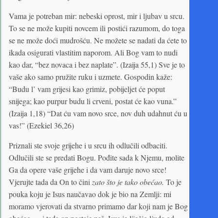
Vama je potreban mir: nebeski oprost, mir i ljubav u srcu.
To se ne može kupiti novcem ili postići razumom, do toga
se ne može doći mudrošću. Ne možete se nadati da ćete to
ikada osigurati vlastitim naporom. Ali Bog vam to nudi
kao dar, “bez novaca i bez naplate”. (Izaija 55,1) Sve je to
vaše ako samo pružite ruku i uzmete. Gospodin kaže:
“Budu l’ vam grijesi kao grimiz, pobijeljet će poput
snijega; kao purpur budu li crveni, postat će kao vuna.”
(Izaija 1,18) “Dat ću vam novo srce, nov duh udahnut ću u
vas!” (Ezekiel 36,26)
Priznali ste svoje grijehe i u srcu ih odlučili odbaciti.
Odlučili ste se predati Bogu. Pođite sada k Njemu, molite
Ga da opere vaše grijehe i da vam daruje novo srce!
Vjerujte tada da On to čini
zato što je tako obećao.
To je
pouka koju je Isus naučavao dok je bio na Zemlji: mi
moramo vjerovati da stvarno primamo dar koji nam je Bog