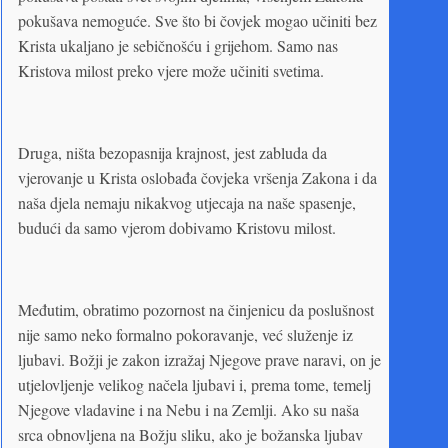
pokušava nemoguće. Sve što bi čovjek mogao učiniti bez
Krista ukaljano je sebičnošću i grijehom. Samo nas
Kristova milost preko vjere može učiniti svetima.
Druga, ništa bezopasnija krajnost, jest zabluda da
vjerovanje u Krista oslobađa čovjeka vršenja Zakona i da
naša djela nemaju nikakvog utjecaja na naše spasenje,
budući da samo vjerom dobivamo Kristovu milost.
Međutim, obratimo pozornost na činjenicu da poslušnost
nije samo neko formalno pokoravanje, već služenje iz
ljubavi. Božji je zakon izražaj Njegove prave naravi, on je
utjelovljenje velikog načela ljubavi i, prema tome, temelj
Njegove vladavine i na Nebu i na Zemlji. Ako su naša
srca obnovljena na Božju sliku, ako je božanska ljubav