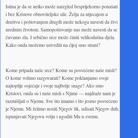
Istina je da se netko može naizgled besprijekorno ponašati
i bez Kristove obnoviteljske sile. Želja za utjecajem u
društvu i poštovanjem drugih može nekoga navesti da živi
urednim životom. Samopoštovanje nas može navesti da se
čuvamo zla. I sebično srce može činiti velikodušna djela.
Kako onda možemo ustvrditi na čijoj smo strani?
Kome pripada naše srce? Kome su posvećene naše misli?
O kome volimo razgovarati? Kome poklanjamo svoje
najtoplije osjećaje i svoje najbolje snage? Ako smo
Kristovi, onda su i naše misli s Njime — najdraže nam je
razmišljati o Njemu. Sve što imamo i što jesmo posvećeno
je Njemu. Mi želimo nositi Njegov lik, udisati Njegov duh,
ispunjavati Njegovu volju i ugoditi Mu u svemu.