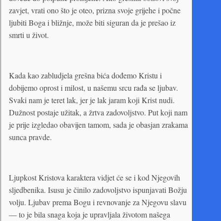
zavjet, vrati ono što je oteo, prizna svoje grijehe i počne
ljubiti Boga i bližnje, može biti siguran da je prešao iz
smrti u život.
Kada kao zabludjela grešna bića dođemo Kristu i
dobijemo oprost i milost, u našemu srcu rađa se ljubav.
Svaki nam je teret lak, jer je lak jaram koji Krist nudi.
Dužnost postaje užitak, a žrtva zadovoljstvo. Put koji nam
je prije izgledao obavijen tamom, sada je obasjan zrakama
sunca pravde.
Ljupkost Kristova karaktera vidjet će se i kod Njegovih
sljedbenika. Isusu je činilo zadovoljstvo ispunjavati Božju
volju. Ljubav prema Bogu i revnovanje za Njegovu slavu
— to je bila snaga koja je upravljala životom našega