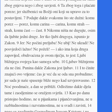
zbog gnjeva nego i zbog savjesti. 6 Ta zbog toga i plaćate
poreze; jer službenici su Božji oni koji su upravo za to
postavljeni. 7 Podajte dakle svakomu što ste dužni: komu
porez — porez, komu carina — carina, komu strah —
strah, komu čast — čast. 8 Nikomu ništa ne dugujte, osim
da ljubite jedni druge. Jer tko ljubi drugoga, ispunio je
Zakon. 9 Jer: Ne počini preljuba! Ne ubij! Ne ukradi! Ne
posvjedoči lažno! Ne poželi! — i ako ima koja druga
zapovijed, obuhvaćena je ovom riječju, to jest: Ljubi
bližnjega svojega kao samoga sebe. 10 Ljubav bližnjemu
zla ne čini. Punina dakle Zakona jest ljubav. 11 I to činite
znajući ovo vrijeme: čas je već da se oda sna probudimo;
jer sada je naše spasenje bliže nego kad uzvjerovasmo. 12
Noć poodmače, a dan se približi. Odložimo dakle djela
tame i zaodjenimo se oružjem svjetla. 13 Kao po danu
pristojno hodimo, ne u pijankama i pijančevanjima, ne u
razbludnostima i razvratnostima, ne u svađi i zavisti, 14
nego se zaodjenite Gospodinom Isusom Kristom; i ne