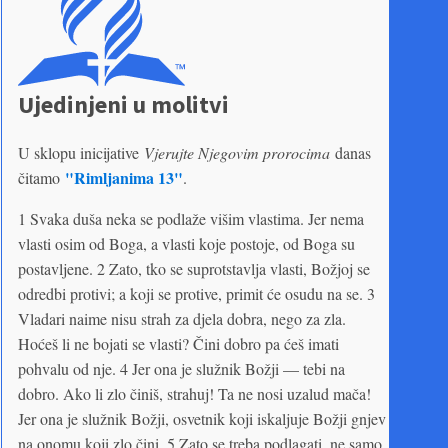
Ujedinjeni u molitvi
U sklopu inicijative
Vjerujte Njegovim prorocima
danas
"Rimljanima 13"
čitamo
.
1 Svaka duša neka se podlaže višim vlastima. Jer nema
vlasti osim od Boga, a vlasti koje postoje, od Boga su
postavljene. 2 Zato, tko se suprotstavlja vlasti, Božjoj se
odredbi protivi; a koji se protive, primit će osudu na se. 3
Vladari naime nisu strah za djela dobra, nego za zla.
Hoćeš li ne bojati se vlasti? Čini dobro pa ćeš imati
pohvalu od nje. 4 Jer ona je služnik Božji — tebi na
dobro. Ako li zlo činiš, strahuj! Ta ne nosi uzalud mača!
Jer ona je služnik Božji, osvetnik koji iskaljuje Božji gnjev
na onomu koji zlo čini. 5 Zato se treba podlagati, ne samo