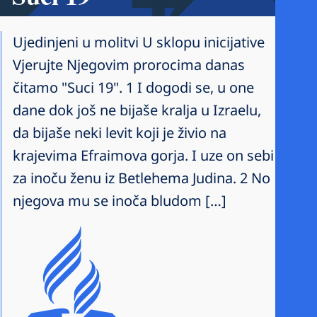
Ujedinjeni u molitvi U sklopu inicijative
Vjerujte Njegovim prorocima danas
čitamo "Suci 19". 1 I dogodi se, u one
dane dok još ne bijaše kralja u Izraelu,
da bijaše neki levit koji je živio na
krajevima Efraimova gorja. I uze on sebi
za inoču ženu iz Betlehema Judina. 2 No
njegova mu se inoča bludom […]