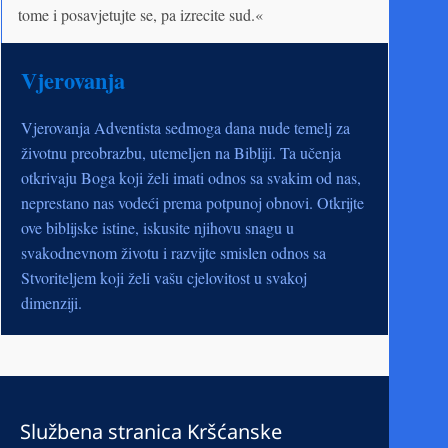
tome i posavjetujte se, pa izrecite sud.«
Vjerovanja
Vjerovanja Adventista sedmoga dana nude temelj za
životnu preobrazbu, utemeljen na Bibliji. Ta učenja
otkrivaju Boga koji želi imati odnos sa svakim od nas,
neprestano nas vodeći prema potpunoj obnovi. Otkrijte
ove biblijske istine, iskusite njihovu snagu u
svakodnevnom životu i razvijte smislen odnos sa
Stvoriteljem koji želi vašu cjelovitost u svakoj
dimenziji.
Službena stranica Kršćanske