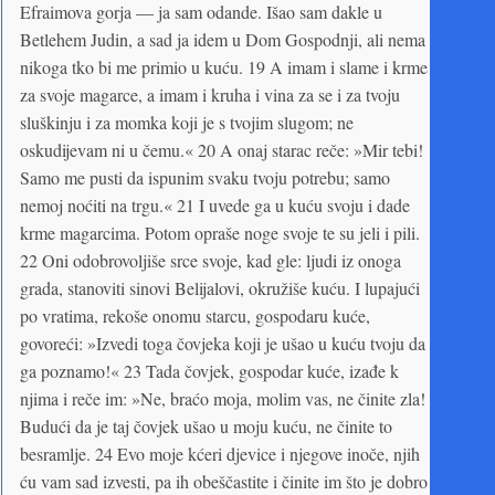
Efraimova gorja — ja sam odande. Išao sam dakle u
Betlehem Judin, a sad ja idem u Dom Gospodnji, ali nema
nikoga tko bi me primio u kuću. 19 A imam i slame i krme
za svoje magarce, a imam i kruha i vina za se i za tvoju
sluškinju i za momka koji je s tvojim slugom; ne
oskudijevam ni u čemu.« 20 A onaj starac reče: »Mir tebi!
Samo me pusti da ispunim svaku tvoju potrebu; samo
nemoj noćiti na trgu.« 21 I uvede ga u kuću svoju i dade
krme magarcima. Potom opraše noge svoje te su jeli i pili.
22 Oni odobrovoljiše srce svoje, kad gle: ljudi iz onoga
grada, stanoviti sinovi Belijalovi, okružiše kuću. I lupajući
po vratima, rekoše onomu starcu, gospodaru kuće,
govoreći: »Izvedi toga čovjeka koji je ušao u kuću tvoju da
ga poznamo!« 23 Tada čovjek, gospodar kuće, izađe k
njima i reče im: »Ne, braćo moja, molim vas, ne činite zla!
Budući da je taj čovjek ušao u moju kuću, ne činite to
besramlje. 24 Evo moje kćeri djevice i njegove inoče, njih
ću vam sad izvesti, pa ih obeščastite i činite im što je dobro