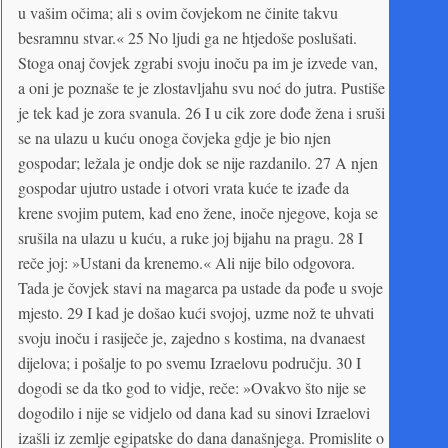
u vašim očima; ali s ovim čovjekom ne činite takvu
besramnu stvar.« 25 No ljudi ga ne htjedoše poslušati.
Stoga onaj čovjek zgrabi svoju inoču pa im je izvede van,
a oni je poznaše te je zlostavljahu svu noć do jutra. Pustiše
je tek kad je zora svanula. 26 I u cik zore dođe žena i sruši
se na ulazu u kuću onoga čovjeka gdje je bio njen
gospodar; ležala je ondje dok se nije razdanilo. 27 A njen
gospodar ujutro ustade i otvori vrata kuće te izađe da
krene svojim putem, kad eno žene, inoče njegove, koja se
srušila na ulazu u kuću, a ruke joj bijahu na pragu. 28 I
reče joj: »Ustani da krenemo.« Ali nije bilo odgovora.
Tada je čovjek stavi na magarca pa ustade da pođe u svoje
mjesto. 29 I kad je došao kući svojoj, uzme nož te uhvati
svoju inoču i rasiječe je, zajedno s kostima, na dvanaest
dijelova; i pošalje to po svemu Izraelovu području. 30 I
dogodi se da tko god to vidje, reče: »Ovakvo što nije se
dogodilo i nije se vidjelo od dana kad su sinovi Izraelovi
izašli iz zemlje egipatske do dana današnjega. Promislite o