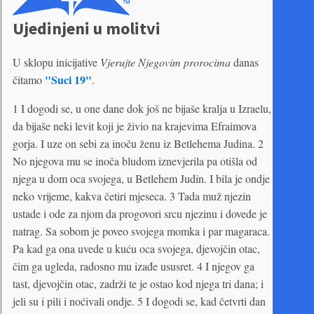
Ujedinjeni u molitvi
U sklopu inicijative
Vjerujte Njegovim prorocima
danas
"Suci 19"
čitamo
.
1 I dogodi se, u one dane dok još ne bijaše kralja u Izraelu,
da bijaše neki levit koji je živio na krajevima Efraimova
gorja. I uze on sebi za inoču ženu iz Betlehema Judina. 2
No njegova mu se inoča bludom iznevjerila pa otišla od
njega u dom oca svojega, u Betlehem Judin. I bila je ondje
neko vrijeme, kakva četiri mjeseca. 3 Tada muž njezin
ustade i ode za njom da progovori srcu njezinu i dovede je
natrag. Sa sobom je poveo svojega momka i par magaraca.
Pa kad ga ona uvede u kuću oca svojega, djevojčin otac,
čim ga ugleda, radosno mu izađe ususret. 4 I njegov ga
tast, djevojčin otac, zadrži te je ostao kod njega tri dana; i
jeli su i pili i noćivali ondje. 5 I dogodi se, kad četvrti dan