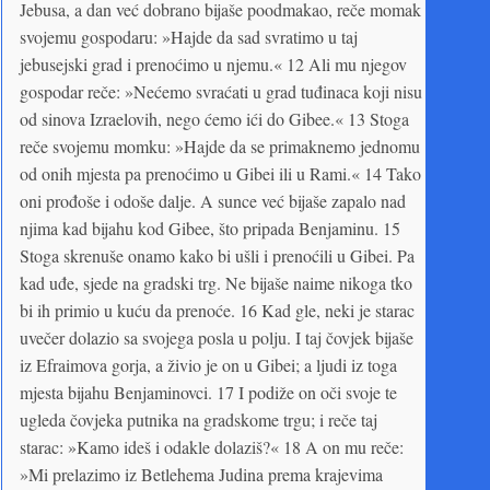
Jebusa, a dan već dobrano bijaše poodmakao, reče momak
svojemu gospodaru: »Hajde da sad svratimo u taj
jebusejski grad i prenoćimo u njemu.« 12 Ali mu njegov
gospodar reče: »Nećemo svraćati u grad tuđinaca koji nisu
od sinova Izraelovih, nego ćemo ići do Gibee.« 13 Stoga
reče svojemu momku: »Hajde da se primaknemo jednomu
od onih mjesta pa prenoćimo u Gibei ili u Rami.« 14 Tako
oni prođoše i odoše dalje. A sunce već bijaše zapalo nad
njima kad bijahu kod Gibee, što pripada Benjaminu. 15
Stoga skrenuše onamo kako bi ušli i prenoćili u Gibei. Pa
kad uđe, sjede na gradski trg. Ne bijaše naime nikoga tko
bi ih primio u kuću da prenoće. 16 Kad gle, neki je starac
uvečer dolazio sa svojega posla u polju. I taj čovjek bijaše
iz Efraimova gorja, a živio je on u Gibei; a ljudi iz toga
mjesta bijahu Benjaminovci. 17 I podiže on oči svoje te
ugleda čovjeka putnika na gradskome trgu; i reče taj
starac: »Kamo ideš i odakle dolaziš?« 18 A on mu reče:
»Mi prelazimo iz Betlehema Judina prema krajevima