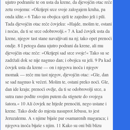
ujutro podraniše te on usta da krene, da djevojčin otac reče
zetu svojemu: »Okrijepi srce svoje zalogajem kruha, pa
onda idite.« 6 Tako su obojica sjeli te zajedno jeli i pili.
Tada djevojčin otac reče čovjeku: »Hajde, molim te, ostani
i noćas, da ti se srce odobrovolji.« 7 A kad čovjek usta da
krene, njegov tast stane navaljivati na nj; tako opet prenoći
ondje. 8 I petoga dana ujutro podrani da krene, ali mu
djevojčin otac reče: »Okrijepi sad srce svoje!« Tako su se
zadržali dok se nije nagnuo dan; i obojica su jeli. 9 Pa kad
čovjek usta da krene — on i njegova inoča i njegov
momak — reče mu tast njegov, djevojčin otac: »Gle, dan
se sad nagnuo k večeri. Molim te, ostani preko noći. Gle,
dan ide kraju; prenoći ovdje, da ti se odobrovolji srce, a
sutra rano pođite svojim putem da stignete do svojega
šatora.« 10 Ali čovjek ne htjede prenoćiti, nego ustane i
krene. Tako dođe do mjesta nasuprot Jebusu, to jest
Jeruzalemu. A s njime bijaše par osamarenih magaraca; i
njegova inoča bijaše s njim. 11 Kako su oni bili blizu