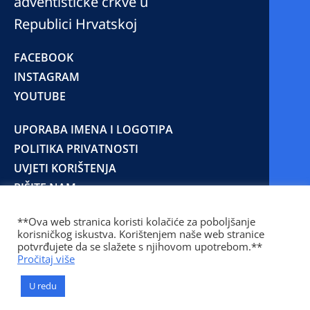
adventističke crkve u
Republici Hrvatskoj
FACEBOOK
INSTAGRAM
YOUTUBE
UPORABA IMENA I LOGOTIPA
POLITIKA PRIVATNOSTI
UVJETI KORIŠTENJA
PIŠITE NAM
**Ova web stranica koristi kolačiće za poboljšanje
korisničkog iskustva. Korištenjem naše web stranice
© 2025 Copyright © 2023 Kršćanska adventistička
potvrđujete da se slažete s njihovom upotrebom.**
crkva u Republici Hrvatskoj
Pročitaj više
Prilaz Gjure Deželića 77 Zagreb 10000 Hrvatska 01
236 1900
U redu