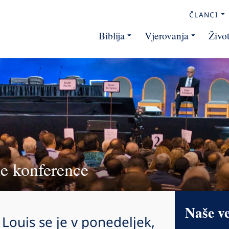
ČLANCI
Biblija
Vjerovanja
Živo
ne konference
Naše v
Louis se je v ponedeljek,