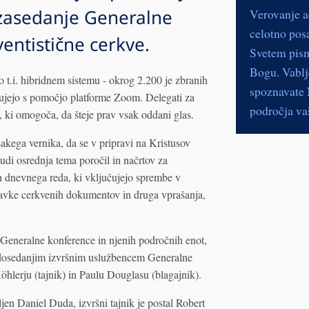
. zasedanje Generalne
Verovanje a
celotno pos
entistične cerkve.
Svetem pismu
Bogu. Vablje
o t.i. hibridnem sistemu - okrog 2.200 je zbranih
spoznavate N
lujejo s pomočjo platforme Zoom. Delegati za
področja vaš
, ki omogoča, da šteje prav vsak oddani glas.
akega vernika, da se v pripravi na Kristusov
tudi osrednja tema poročil in načrtov za
h dnevnega reda, ki vključujejo sprembe v
ravke cerkvenih dokumentov in druga vprašanja,
Generalne konference in njenih področnih enot,
i dosedanjim izvršnim uslužbencem Generalne
hlerju (tajnik) in Paulu Douglasu (blagajnik).
ljen Daniel Duda, izvršni tajnik je postal Robert