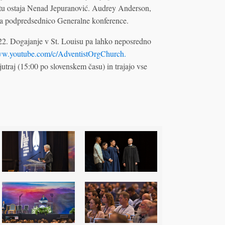
atu ostaja Nenad Jepuranović. Audrey Anderson,
a za podpredsednico Generalne konference.
022. Dogajanje v St. Louisu pa lahko neposredno
www.youtube.com/c/AdventistOrgChurch.
jutraj (15:00 po slovenskem času) in trajajo vse