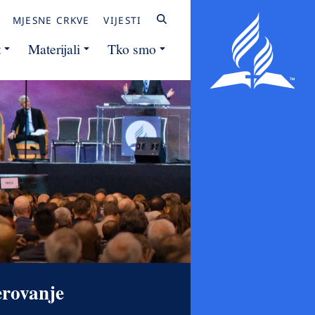
MJESNE CRKVE
VIJESTI
t
Materijali
Tko smo
erovanje