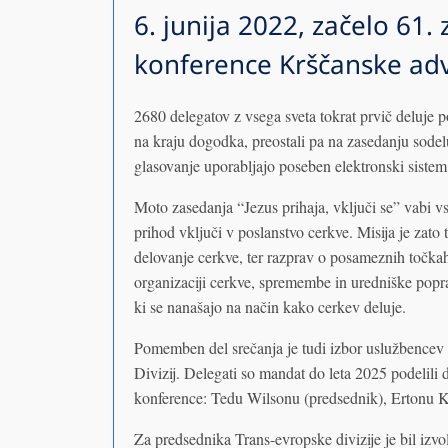
6. junija 2022, začelo 61
konference Krščanske adv
2680 delegatov z vsega sveta tokrat prvič deluje p
na kraju dogodka, preostali pa na zasedanju sode
glasovanje uporabljajo poseben elektronski sistem
Moto zasedanja “Jezus prihaja, vključi se” vabi vs
prihod vključi v poslanstvo cerkve. Misija je zato 
delovanje cerkve, ter razprav o posameznih točka
organizaciji cerkve, spremembe in uredniške pop
ki se nanašajo na način kako cerkev deluje.
Pomemben del srečanja je tudi izbor uslužbencev 
Divizij. Delegati so mandat do leta 2025 podelil
konference: Tedu Wilsonu (predsednik), Ertonu Kö
Za predsednika Trans-evropske divizije je bil izvo