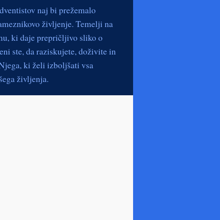
dventistov naj bi prežemalo
ameznikovo življenje. Temelji na
, ki daje prepričljivo sliko o
ni ste, da raziskujete, doživite in
jega, ki želi izboljšati vsa
ega življenja.