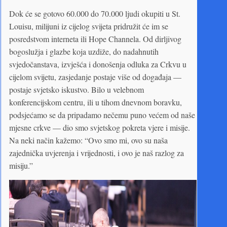
Dok će se gotovo 60.000 do 70.000 ljudi okupiti u St.
Louisu, milijuni iz cijelog svijeta pridružit će im se
posredstvom interneta ili Hope Channela. Od dirljivog
bogoslužja i glazbe koja uzdiže, do nadahnutih
svjedočanstava, izvješća i donošenja odluka za Crkvu u
cijelom svijetu, zasjedanje postaje više od događaja —
postaje svjetsko iskustvo. Bilo u velebnom
konferencijskom centru, ili u tihom dnevnom boravku,
podsjećamo se da pripadamo nečemu puno većem od naše
mjesne crkve — dio smo svjetskog pokreta vjere i misije.
Na neki način kažemo: “Ovo smo mi, ovo su naša
zajednička uvjerenja i vrijednosti, i ovo je naš razlog za
misiju.”