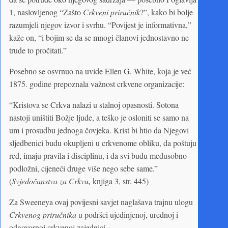
1, naslovljenog “Zašto
Crkveni priručnik
?”, kako bi bolje
razumjeli njegov izvor i svrhu. “Povijest je informativna,”
kaže on, “i bojim se da se mnogi članovi jednostavno ne
trude to pročitati.”
Posebno se osvrnuo na uvide Ellen G. White, koja je već
1875. godine prepoznala važnost crkvene organizacije:
“Kristova se Crkva nalazi u stalnoj opasnosti. Sotona
nastoji uništiti Božje ljude, a teško je osloniti se samo na
um i prosudbu jednoga čovjeka. Krist bi htio da Njegovi
sljedbenici budu okupljeni u crkvenome obliku, da poštuju
red, imaju pravila i disciplinu, i da svi budu međusobno
podložni, cijeneći druge više nego sebe same.”
(
Svjedočanstva za Crkvu,
knjiga 3, str. 445)
Za Sweeneya ovaj povijesni savjet naglašava trajnu ulogu
Crkvenog priručnika
u podršci ujedinjenoj, urednoj i
odgovornoj crkvenoj zajednici.