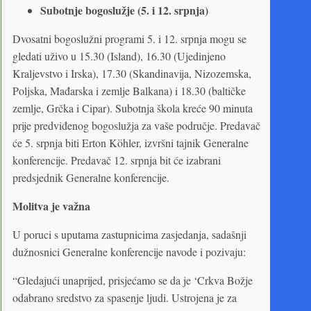
Subotnje bogoslužje (5. i 12. srpnja)
Dvosatni bogoslužni programi 5. i 12. srpnja mogu se
gledati uživo u 15.30 (Island), 16.30 (Ujedinjeno
Kraljevstvo i Irska), 17.30 (Skandinavija, Nizozemska,
Poljska, Mađarska i zemlje Balkana) i 18.30 (baltičke
zemlje, Grčka i Cipar). Subotnja škola kreće 90 minuta
prije predviđenog bogoslužja za vaše područje. Predavač
će 5. srpnja biti Erton Köhler, izvršni tajnik Generalne
konferencije. Predavač 12. srpnja bit će izabrani
predsjednik Generalne konferencije.
Molitva je važna
U poruci s uputama zastupnicima zasjedanja, sadašnji
dužnosnici Generalne konferencije navode i pozivaju:
“Gledajući unaprijed, prisjećamo se da je ‘Crkva Božje
odabrano sredstvo za spasenje ljudi. Ustrojena je za