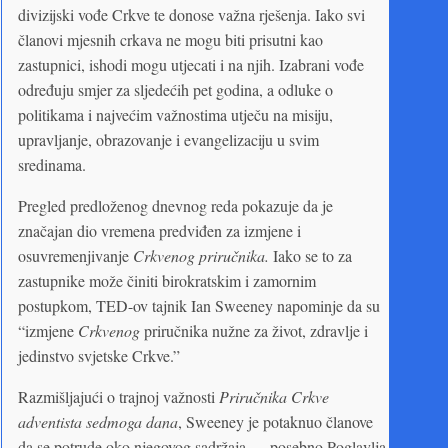
divizijski vođe Crkve te donose važna rješenja. Iako svi
članovi mjesnih crkava ne mogu biti prisutni kao
zastupnici, ishodi mogu utjecati i na njih. Izabrani vođe
određuju smjer za sljedećih pet godina, a odluke o
politikama i najvećim važnostima utječu na misiju,
upravljanje, obrazovanje i evangelizaciju u svim
sredinama.
Pregled predloženog dnevnog reda pokazuje da je
značajan dio vremena predviđen za izmjene i
osuvremenjivanje
Crkvenog priručnika.
Iako se to za
zastupnike može činiti birokratskim i zamornim
postupkom, TED-ov tajnik Ian Sweeney napominje da su
“izmjene
Crkvenog
priručnika nužne za život, zdravlje i
jedinstvo svjetske Crkve.”
Razmišljajući o trajnoj važnosti
Priručnika Crkve
adventista sedmoga dana
, Sweeney je potaknuo članove
da se potrude oko njegovog sadržaja — posebno Poglavlja