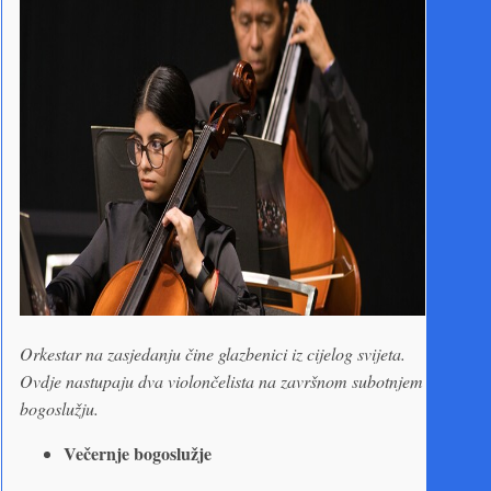
Orkestar na zasjedanju čine glazbenici iz cijelog svijeta.
Ovdje nastupaju dva violončelista na završnom subotnjem
bogoslužju.
Večernje bogoslužje