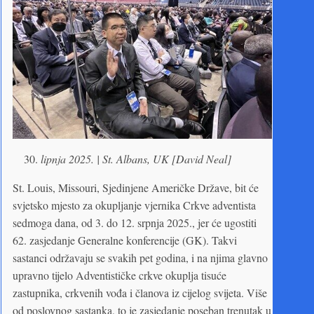
lipnja 2025. | St. Albans, UK [David Neal]
St. Louis, Missouri, Sjedinjene Američke Države, bit će
svjetsko mjesto za okupljanje vjernika Crkve adventista
sedmoga dana, od 3. do 12. srpnja 2025., jer će ugostiti
62. zasjedanje Generalne konferencije (GK). Takvi
sastanci održavaju se svakih pet godina, i na njima glavno
upravno tijelo Adventističke crkve okuplja tisuće
zastupnika, crkvenih vođa i članova iz cijelog svijeta. Više
od poslovnog sastanka, to je zasjedanje poseban trenutak u