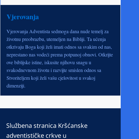
Vjerovanja
Vjerovanja Adventista sedmoga dana nude temelj za
životnu preobrazbu, utemeljen na Bibliji. Ta učenja
otkrivaju Boga koji želi imati odnos sa svakim od nas,
neprestano nas vodeći prema potpunoj obnovi. Otkrijte
ove biblijske istine, iskusite njihovu snagu u
svakodnevnom životu i razvijte smislen odnos sa
Stvoriteljem koji želi vašu cjelovitost u svakoj
dimenziji.
Službena stranica Kršćanske
adventističke crkve u