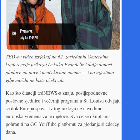
TED-ov video izvještaj na 62. zasjedanju Generalne
konferencije prikazat će kako Evanđelje i dalje donosi
plodove na nove i neočekivane načine — i na mjestima
gdje možda ne biste očekivali.
Kao što čitatelji tedNEWS-a znaju, poslijepodnevne
poslovne sjednice i večernji programi u St. Louisu odvijaju
se dok Europa spava. Iz tog razloga ne navodimo
europska vremena za te dijelove. Sva će se okupljanja
pohraniti na GC YouTube platformu za gledanje sljedećeg
dana.