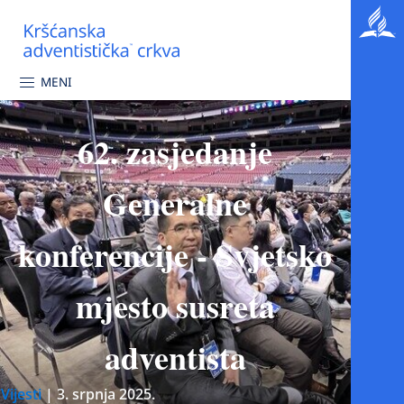
MENI
62. zasjedanje
Generalne
konferencije - Svjetsko
mjesto susreta
adventista
Vijesti
|
3. srpnja 2025.