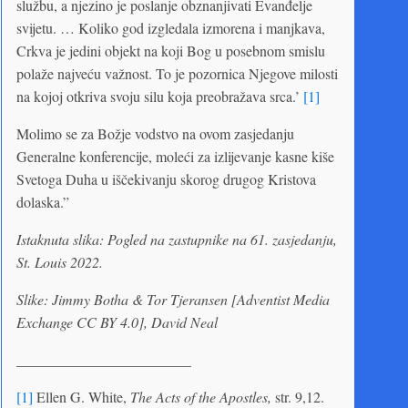
službu, a njezino je poslanje obznanjivati Evanđelje
svijetu. … Koliko god izgledala izmorena i manjkava,
Crkva je jedini objekt na koji Bog u posebnom smislu
polaže najveću važnost. To je pozornica Njegove milosti
na kojoj otkriva svoju silu koja preobražava srca.’
[1]
Molimo se za Božje vodstvo na ovom zasjedanju
Generalne konferencije, moleći za izlijevanje kasne kiše
Svetoga Duha u iščekivanju skorog drugog Kristova
dolaska.”
Istaknuta slika: Pogled na zastupnike na 61. zasjedanju,
St. Louis 2022.
Slike: Jimmy Botha & Tor Tjeransen [Adventist Media
Exchange CC BY 4.0], David Neal
________________________
[1]
Ellen G. White,
The Acts of the Apostles,
str. 9,12.