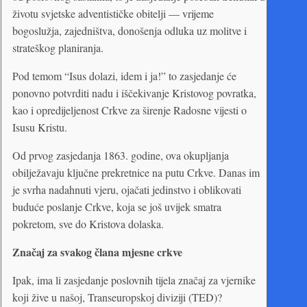
životu svjetske adventističke obitelji — vrijeme
bogoslužja, zajedništva, donošenja odluka uz molitve i
strateškog planiranja.
Pod temom “Isus dolazi, idem i ja!” to zasjedanje će
ponovno potvrditi nadu i iščekivanje Kristovog povratka,
kao i opredijeljenost Crkve za širenje Radosne vijesti o
Isusu Kristu.
Od prvog zasjedanja 1863. godine, ova okupljanja
obilježavaju ključne prekretnice na putu Crkve. Danas im
je svrha nadahnuti vjeru, ojačati jedinstvo i oblikovati
buduće poslanje Crkve, koja se još uvijek smatra
pokretom, sve do Kristova dolaska.
Značaj za svakog člana mjesne crkve
Ipak, ima li zasjedanje poslovnih tijela značaj za vjernike
koji žive u našoj, Transeuropskoj diviziji (TED)?