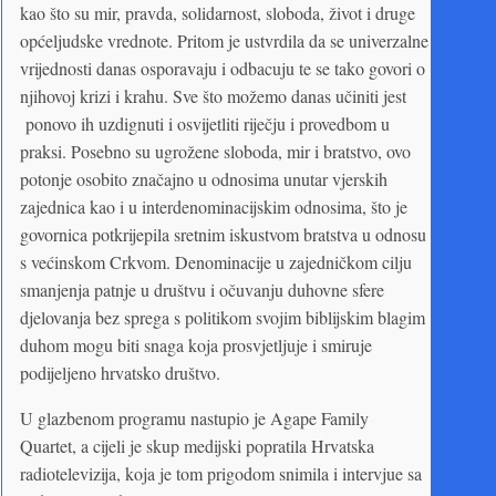
kao što su mir, pravda, solidarnost, sloboda, život i druge
općeljudske vrednote. Pritom je ustvrdila da se univerzalne
vrijednosti danas osporavaju i odbacuju te se tako govori o
njihovoj krizi i krahu. Sve što možemo danas učiniti jest
ponovo ih uzdignuti i osvijetliti riječju i provedbom u
praksi. Posebno su ugrožene sloboda, mir i bratstvo, ovo
potonje osobito značajno u odnosima unutar vjerskih
zajednica kao i u interdenominacijskim odnosima, što je
govornica potkrijepila sretnim iskustvom bratstva u odnosu
s većinskom Crkvom. Denominacije u zajedničkom cilju
smanjenja patnje u društvu i očuvanju duhovne sfere
djelovanja bez sprega s politikom svojim biblijskim blagim
duhom mogu biti snaga koja prosvjetljuje i smiruje
podijeljeno hrvatsko društvo.
U glazbenom programu nastupio je Agape Family
Quartet, a cijeli je skup medijski popratila Hrvatska
radiotelevizija, koja je tom prigodom snimila i intervjue sa