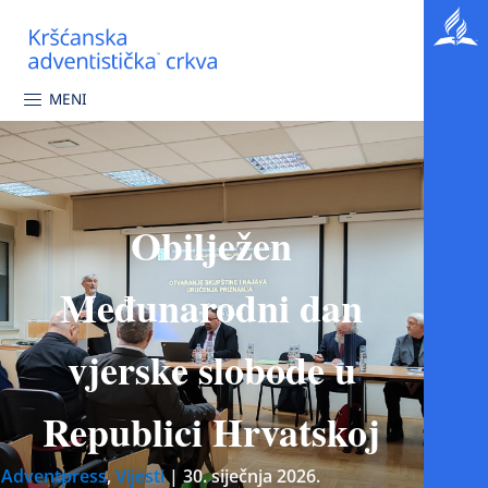
MENI
Obilježen
Međunarodni dan
vjerske slobode u
Republici Hrvatskoj
Adventpress
,
Vijesti
|
30. siječnja 2026.