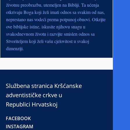
životnu preobrazbu, utemeljen na Bibliji. Ta učenja
otkrivaju Boga koji želi imati odnos sa svakim od nas,
neprestano nas vodeći prema potpunoj obnovi. Otkrijte
ove biblijske istine, iskusite njihovu snagu u
svakodnevnom životu i razvijte smislen odnos sa
Stvoriteljem koji želi vašu cjelovitost u svakoj
dimenziji.
Službena stranica Kršćanske
adventističke crkve u
Republici Hrvatskoj
FACEBOOK
INSTAGRAM