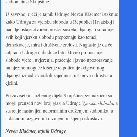
sudionicima Skupštine.
U završnoj riječi je tajnik Udruge Neven Klačmer istaknuo
kako Udruga za vjersku slobodu u Republici Hrvatskoj i
nadalje ostaje otvoren prostor susreta, dijaloga i suradnje
svih koji vjersku slobodu prepoznaju kao temelj
demokracije, mira i društvene zrelosti. Naglasio je da će
cilj rada Udruge i ubuduće biti aktivno promicanje
slobode vjere i uvjerenja, praćenje i javno upozoravanje
na njezino moguće kršenje te poticanje odgovornog
dijaloga između vjerskih zajednica, ustanova i društva u
cjelini.
Po završetku službenog dijela Skupštine, svi nazočni su
mogli preuzeti novi broj glasila Udruge
Vjerska sloboda,
a
susret je nastavljen neformalnim druženjem sudionika, u
srdačnom razgovoru i razmjeni mišljenja iskustava.
Neven Klačmer, tajnik Udruge