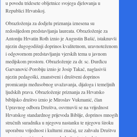
u povodu tridesete obljetnice svojega djelovanja u
Republici Hrvatskoj.
Obrazloženja za dodjelu priznanja iznesena su
redoslijedom predstavljanja laureata. Obrazloženje za
Antoniju Hrvatin Roth iznio je Augustin Bašić, istaknuvši
njezin dugogodišnji doprinos kvalitetnom, uravnoteženom
i odgovornom predstavljanju vjerskih tema u javnom
medijskom prostoru. Obrazloženje za dr. sc. Đurđicu
Garvanović-Porobiju iznio je Josip Takač, naglasivši
njezin pedagoški, znanstveni i društveni doprinos
promicanju međusobnog uvažavanja, dijaloga i temeljnih
ljudskih prava. Obrazloženje priznanja za Hrvatsko
biblijsko društvo iznio je Miroslav Vukmanić, član
Upravnog odbora Društva, osvrnuvši se na vrijednost
Hrvatskog standardnog prijevoda Biblije, doprinos mnogih
stručnih suradnika u njegovu nastanku te njegovu široku
uporabnu vrijednost i kulturni značaj, uz zahvalu Društvu