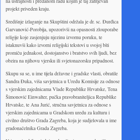
na ustrajnosti i predanom radu kojim je taj zahtjevan
projekt priveden kraju.
Središnje izlaganje na Skupštini održala je dr. sc. Đurđica
Garvanović-Porobija, upozorivši na opasnosti zlouporabe
religije koje zasjenjuju njezinu izvornu poruku, te
istaknuvši kako izvorni religijski tekstovi u svojoj bîti
promiču jednakost, dostojanstvo i bratstvo svih ljudi, bez
obzira na njihovu vjersku ili svjetonazorsku pripadnost.
Skupu su se, u ime tijela državne i gradske vlasti, obratile
Sandra Đuka, viša savjetnica u Uredu Komisije za odnose
s vjerskim zajednicama Vlade Republike Hrvatske, Tena
Šimonović Einwalter, pučka pravobraniteljica Republike
Hrvatske, te Ana Jurić, stručna savjetnica za odnose s
vjerskim zajednicama u Gradskom uredu za kulturu i
civilno društvo Grada Zagreba, koja je sudjelovala u ime
gradonačelnika Grada Zagreba.