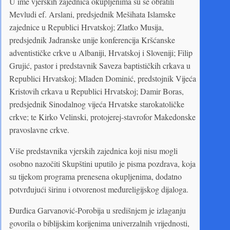
U ime vjerskih zajednica okupljenima su se obratili
Mevludi ef. Arslani, predsjednik Mešihata Islamske
zajednice u Republici Hrvatskoj; Zlatko Musija,
predsjednik Jadranske unije konferencija Kršćanske
adventističke crkve u Albaniji, Hrvatskoj i Sloveniji; Filip
Grujić, pastor i predstavnik Saveza baptističkih crkava u
Republici Hrvatskoj; Mladen Dominić, predstojnik Vijeća
Kristovih crkava u Republici Hrvatskoj; Damir Boras,
predsjednik Sinodalnog vijeća Hrvatske starokatoličke
crkve; te Kirko Velinski, protojerej-stavrofor Makedonske
pravoslavne crkve.
Više predstavnika vjerskih zajednica koji nisu mogli
osobno nazočiti Skupštini uputilo je pisma pozdrava, koja
su tijekom programa prenesena okupljenima, dodatno
potvrđujući širinu i otvorenost međureligijskog dijaloga.
Đurđica Garvanović-Porobija u središnjem je izlaganju
govorila o biblijskim korijenima univerzalnih vrijednosti,