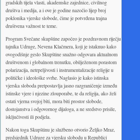
gradskih tijela vlasti, akademske zajednice, civilnog
društva i medija, a i ove je godine nazočio lijep broj
poklonika vjerske slobode, čime je potvrđena trajna
društvena važnost te teme.
Program Svečane skupštine započeo je pozdravnom riječju
tajnika Udruge, Nevena Klačmera, koji je istaknuo kako
ovogodišnje geslo Skupštine snažno odgovara aktualnom
društvenom i globalnom trenutku, obilježenom porastom
polarizacija, netrpeljivosti i instrumentalizacije religije u
političke i ideološke svrhe. Naglasio je kako istinska
vjerska sloboda pretpostavlja jasno razgraničenje između
istinske vjere i njezine zlouporabe, te da religija, ako želi
ostati vjerna svojoj bîti, mora biti prostor slobode,
dostojanstva i odgovornog dijaloga, a ne sredstvo prisile,
isključivosti ili podjela.
Nakon toga Skupštinu je službeno otvorio Željko Mraz,
predsjednik Udruge za vjersku slobodu u Republici