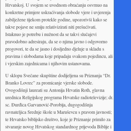
Hrvatskoj. U svojem se uvodnom obraćanju osvrnuo na
konkretne primjere uskraćivanja slobode vjere i uvjerenja
zabilježene tijekom protekle godine, upozorivši kako se
takve pojave ne smiju relativizirati niti prešućivati.
Istaknuo je potrebu i nužnost da se takvi slučajevi
pravodobno adresiraju, da se o njima javno i odgovorno
progovori, te da se jasno i dosljedno djeluje u skladu s
pravima i slobodama koje pripadaju svakom pojedincu, ali
i vjerskim zajednicama i njihovim ustanovama.
U sklopu Svečane skupštine dodijeljena su Priznanja “Dr.
Branko Lovrec” za promicanje vjerske slobode.
Ovogodišnji laureati su Antonija Hrvatin Roth, glavna
urednica Religijskog programa Hrvatske radiotelevizije; dr.
sc. Đurđica Garvanović-Porobija, dugogodišnja
ravnateljica Srednje škole u Maruševcu s pravom javnosti;
te Hrvatsko biblijsko društvo, koje je Priznanje primilo za
stvaranje novog Hrvatskog standardnog prijevoda Biblije i