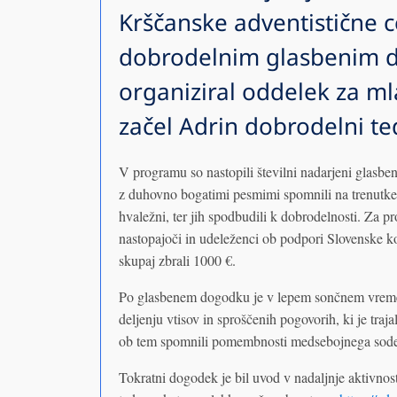
Krščanske adventistične ce
dobrodelnim glasbenim d
organiziral oddelek za m
začel Adrin dobrodelni te
V programu so nastopili številni nadarjeni glasbeni
z duhovno bogatimi pesmimi spomnili na trenutke, 
hvaležni, ter jih spodbudili k dobrodelnosti. Za p
nastopajoči in udeleženci ob podpori Slovenske k
skupaj zbrali 1000 €.
Po glasbenem dogodku je v lepem sončnem vremenu
deljenju vtisov in sproščenih pogovorih, ki je traj
ob tem spomnili pomembnosti medsebojnega sodel
Tokratni dogodek je bil uvod v nadaljnje aktivno