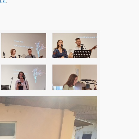
a.si
.