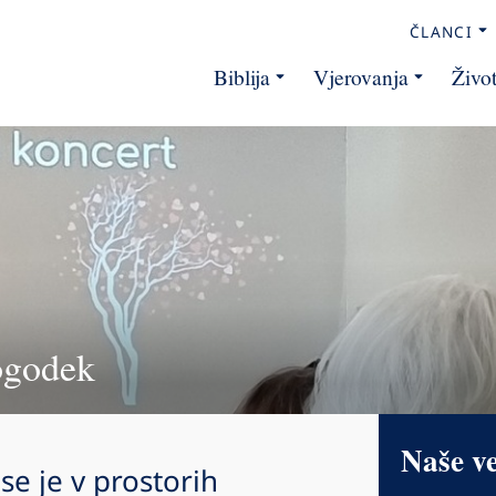
ČLANCI
Biblija
Vjerovanja
Živo
ogodek
Naše v
se je v prostorih