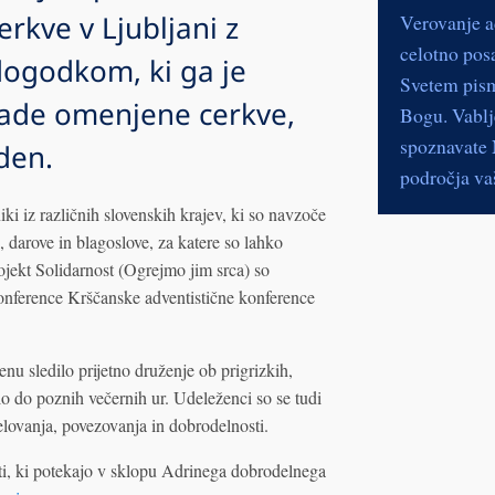
rkve v Ljubljani z
Verovanje a
celotno pos
ogodkom, ki ga je
Svetem pismu
lade omenjene cerkve,
Bogu. Vablje
spoznavate N
den.
področja vaš
ki iz različnih slovenskih krajev, ki so navzoče
darove in blagoslove, za katere so lahko
rojekt Solidarnost (Ogrejmo jim srca) so
onference Krščanske adventistične konference
 sledilo prijetno druženje ob prigrizkih,
alo do poznih večernih ur. Udeleženci so se tudi
ovanja, povezovanja in dobrodelnosti.
sti, ki potekajo v sklopu Adrinega dobrodelnega