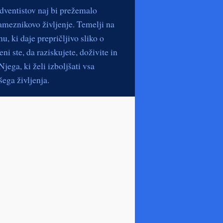
dventistov naj bi prežemalo
ameznikovo življenje. Temelji na
, ki daje prepričljivo sliko o
ni ste, da raziskujete, doživite in
jega, ki želi izboljšati vsa
ega življenja.