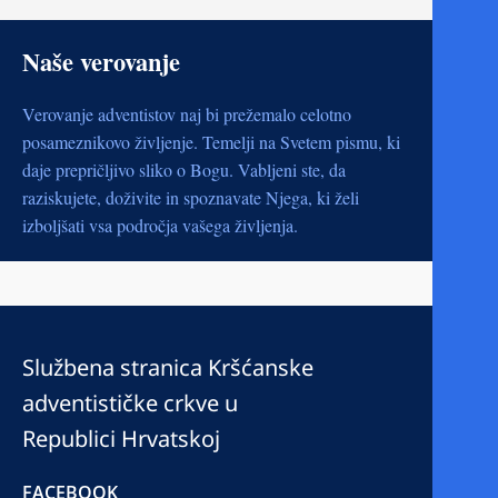
Naše verovanje
Verovanje adventistov naj bi prežemalo celotno
posameznikovo življenje. Temelji na Svetem pismu, ki
daje prepričljivo sliko o Bogu. Vabljeni ste, da
raziskujete, doživite in spoznavate Njega, ki želi
izboljšati vsa področja vašega življenja.
Službena stranica Kršćanske
adventističke crkve u
Republici Hrvatskoj
FACEBOOK