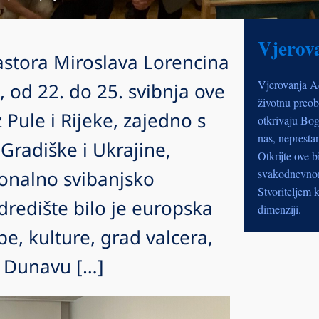
Vjerov
astora Miroslava Lorencina
Vjerovanja A
, od 22. do 25. svibnja ove
životnu preob
 Pule i Rijeke, zajedno s
otkrivaju Bog
nas, nepresta
Gradiške i Ukrajine,
Otkrijte ove b
ionalno svibanjsko
svakodnevnom 
Stvoriteljem k
redište bilo je europska
dimenziji.
be, kulture, grad valcera,
a Dunavu […]