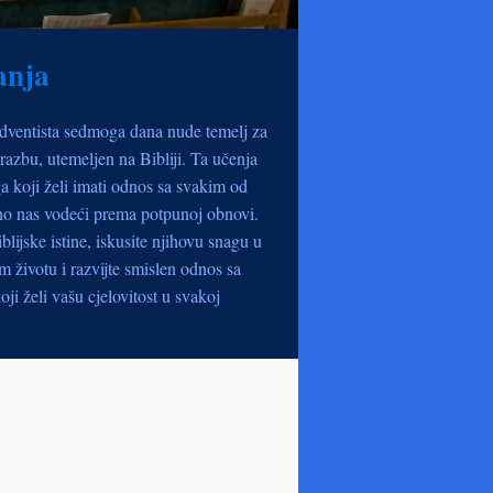
anja
dventista sedmoga dana nude temelj za
razbu, utemeljen na Bibliji. Ta učenja
a koji želi imati odnos sa svakim od
no nas vodeći prema potpunoj obnovi.
iblijske istine, iskusite njihovu snagu u
životu i razvijte smislen odnos sa
oji želi vašu cjelovitost u svakoj