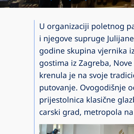
U organizaciji poletnog p
i njegove supruge Julijane
godine skupina vjernika iz
gostima iz Zagreba, Nove 
krenula je na svoje tradic
putovanje. Ovogodišnje od
prijestolnica klasične glaz
carski grad, metropola n