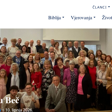
ČLANCI
Biblija
Vjerovanja
Živo
u Beč
a
|
10. lipnja 2026.