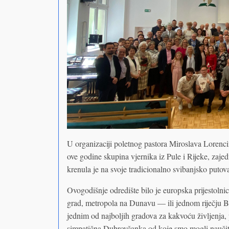
U organizaciji poletnog pastora Miroslava Lorencin
ove godine skupina vjernika iz Pule i Rijeke, zaje
krenula je na svoje tradicionalno svibanjsko putov
Ovogodišnje odredište bilo je europska prijestolnic
grad, metropola na Dunavu — ili jednom riječju Be
jednim od najboljih gradova za kakvoću življenja, 
simpatična Dubrovčanka od koje smo mogli naučiti da