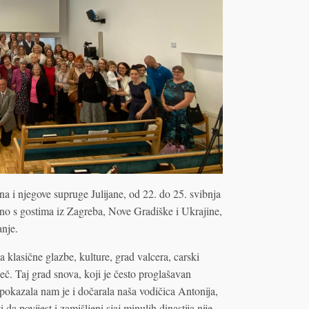
a i njegove supruge Julijane, od 22. do 25. svibnja
dno s gostima iz Zagreba, Nove Gradiške i Ukrajine,
anje.
a klasične glazbe, kulture, grad valcera, carski
č. Taj grad snova, koji je često proglašavan
pokazala nam je i dočarala naša vodičica Antonija,
 povijest i zamišljeni sjaj minulih dinastija nije