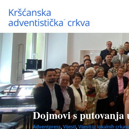
Dojmovi s putovanja 
Adventpress
,
Vijesti
,
Vijesti iz lokalnih crkav