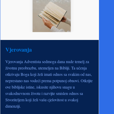
Vjerovanja
Vjerovanja Adventista sedmoga dana nude temelj za
životnu preobrazbu, utemeljen na Bibliji. Ta učenja
otkrivaju Boga koji želi imati odnos sa svakim od nas,
neprestano nas vodeći prema potpunoj obnovi. Otkrijte
ove biblijske istine, iskusite njihovu snagu u
svakodnevnom životu i razvijte smislen odnos sa
Stvoriteljem koji želi vašu cjelovitost u svakoj
dimenziji.