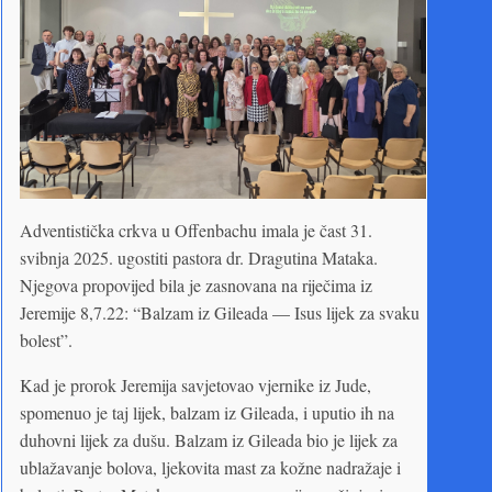
Adventistička crkva u Offenbachu imala je čast 31.
svibnja 2025. ugostiti pastora dr. Dragutina Mataka.
Njegova propovijed bila je zasnovana na riječima iz
Jeremije 8,7.22: “Balzam iz Gileada — Isus lijek za svaku
bolest”.
Kad je prorok Jeremija savjetovao vjernike iz Jude,
spomenuo je taj lijek, balzam iz Gileada, i uputio ih na
duhovni lijek za dušu. Balzam iz Gileada bio je lijek za
ublažavanje bolova, ljekovita mast za kožne nadražaje i