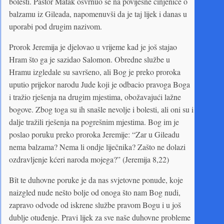
bolesti. Pastor Matak osvrnuo se na povijesne činjenice o
balzamu iz Gileada, napomenuvši da je taj lijek i danas u
uporabi pod drugim nazivom.
Prorok Jeremija je djelovao u vrijeme kad je još stajao
Hram što ga je sazidao Salomon. Obredne službe u
Hramu izgledale su savršeno, ali Bog je preko proroka
uputio prijekor narodu Jude koji je odbacio pravoga Boga
i tražio rješenja na drugim mjestima, obožavajući lažne
bogove. Zbog toga su ih snašle nevolje i bolesti, ali oni su i
dalje tražili rješenja na pogrešnim mjestima. Bog im je
poslao poruku preko proroka Jeremije: “Zar u Gileadu
nema balzama? Nema li ondje liječnika? Zašto ne dolazi
ozdravljenje kćeri naroda mojega?” (Jeremija 8,22)
Bît te duhovne poruke je da nas svjetovne ponude, koje
naizgled nude nešto bolje od onoga što nam Bog nudi,
zapravo odvode od iskrene službe pravom Bogu i u još
dublje otuđenje. Pravi lijek za sve naše duhovne probleme