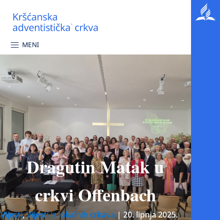
MENI
Dragutin Matak u
crkvi Offenbach
Vijesti
,
Vijesti iz lokalnih crkava
|
20. lipnja 2025.