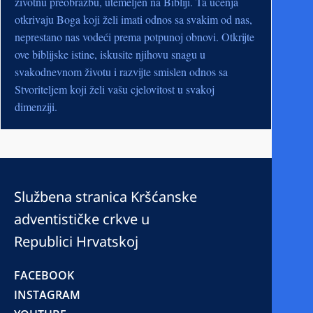
životnu preobrazbu, utemeljen na Bibliji. Ta učenja
otkrivaju Boga koji želi imati odnos sa svakim od nas,
neprestano nas vodeći prema potpunoj obnovi. Otkrijte
ove biblijske istine, iskusite njihovu snagu u
svakodnevnom životu i razvijte smislen odnos sa
Stvoriteljem koji želi vašu cjelovitost u svakoj
dimenziji.
Službena stranica Kršćanske
adventističke crkve u
Republici Hrvatskoj
FACEBOOK
INSTAGRAM