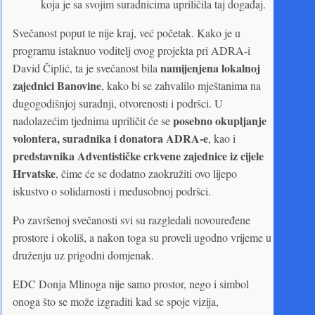
koja je sa svojim suradnicima upriličila taj događaj.
Svečanost poput te nije kraj, već početak. Kako je u
programu istaknuo voditelj ovog projekta pri ADRA-i
namijenjena lokalnoj
David Čiplić, ta je svečanost bila
zajednici Banovine
, kako bi se zahvalilo mještanima na
dugogodišnjoj suradnji, otvorenosti i podršci. U
posebno okupljanje
nadolazećim tjednima upriličit će se
volontera, suradnika i donatora ADRA-e
, kao i
predstavnika Adventističke crkvene zajednice iz cijele
Hrvatske
, čime će se dodatno zaokružiti ovo lijepo
iskustvo o solidarnosti i međusobnoj podršci.
Po završenoj svečanosti svi su razgledali novouređene
prostore i okoliš, a nakon toga su proveli ugodno vrijeme u
druženju uz prigodni domjenak.
EDC Donja Mlinoga nije samo prostor, nego i simbol
onoga što se može izgraditi kad se spoje vizija,