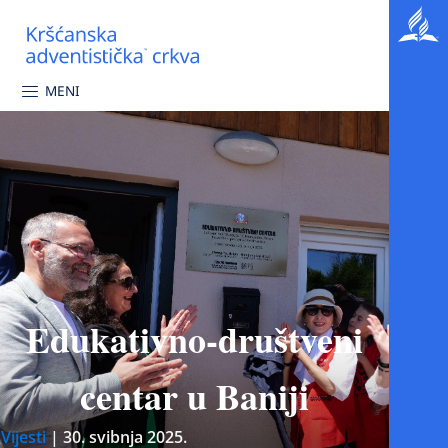
MENI
Edukativno-društveni
centar u Baniji
Vijesti
|
30. svibnja 2025.