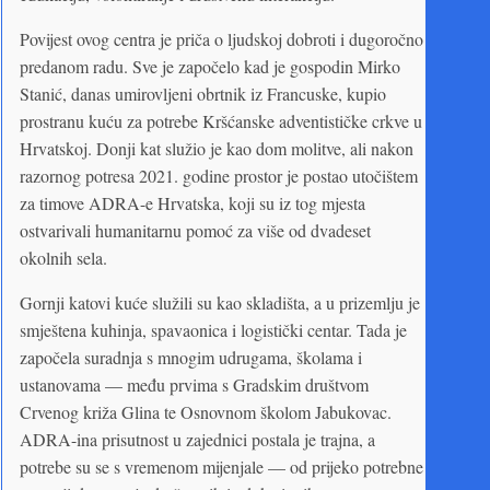
Povijest ovog centra je priča o ljudskoj dobroti i dugoročno
predanom radu. Sve je započelo kad je gospodin Mirko
Stanić, danas umirovljeni obrtnik iz Francuske, kupio
prostranu kuću za potrebe Kršćanske adventističke crkve u
Hrvatskoj. Donji kat služio je kao dom molitve, ali nakon
razornog potresa 2021. godine prostor je postao utočištem
za timove ADRA-e Hrvatska, koji su iz tog mjesta
ostvarivali humanitarnu pomoć za više od dvadeset
okolnih sela.
Gornji katovi kuće služili su kao skladišta, a u prizemlju je
smještena kuhinja, spavaonica i logistički centar. Tada je
započela suradnja s mnogim udrugama, školama i
ustanovama — među prvima s Gradskim društvom
Crvenog križa Glina te Osnovnom školom Jabukovac.
ADRA-ina prisutnost u zajednici postala je trajna, a
potrebe su se s vremenom mijenjale — od prijeko potrebne