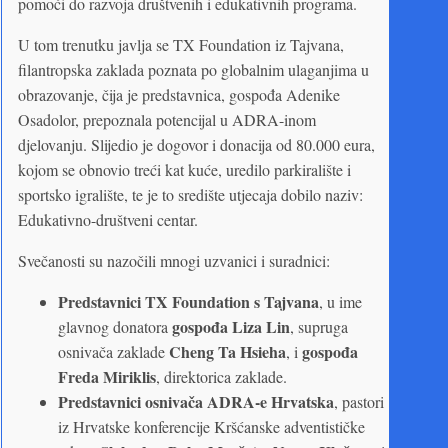
pomoći do razvoja društvenih i edukativnih programa.
U tom trenutku javlja se TX Foundation iz Tajvana,
filantropska zaklada poznata po globalnim ulaganjima u
obrazovanje, čija je predstavnica, gospođa Adenike
Osadolor, prepoznala potencijal u ADRA-inom
djelovanju. Slijedio je dogovor i donacija od 80.000 eura,
kojom se obnovio treći kat kuće, uredilo parkiralište i
sportsko igralište, te je to središte utjecaja dobilo naziv:
Edukativno-društveni centar.
Svečanosti su nazočili mnogi uzvanici i suradnici:
Predstavnici TX Foundation s Tajvana
, u ime
gospođa Liza Lin
glavnog donatora
, supruga
Cheng Ta Hsieha
gospođa
osnivača zaklade
, i
Freda Miriklis
, direktorica zaklade.
Predstavnici osnivača ADRA-e Hrvatska
, pastori
iz Hrvatske konferencije Kršćanske adventističke