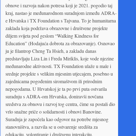
obnove i razvoja nakon potresa koji je 2021. pogodio taj
kraj, nastao je međunarodnom suradnjom između ADRA-
e Hrvatska i TX Foundation s Tajvana. To je humanitarna
zaklada koja podržava obrazovne i društvene projekte
diljem svijeta pod geslom “Walking Kindness for
Education” (Hodajuća dobrota za obrazovanje). Osnovao
ju je filantrop Cheng Ta Hsieh, a zakladu danas
predstavljaju Liza Lin i Freda Miriklis, koje vode njezine
međunarodne aktivnosti. TX Foundation ulaže u male i
srednje projekte s velikim mjesnim utjecajem, posebno u
zajednicama pogođenim siromaštvom ili prirodnim
nepogodama. U Hrvatskoj je ta po prvi puta ostvarila
suradnju s ADRA-om Hrvatska, doniravši novčana
sredstva za obnovu i razvoj tog centra, čime su postali dio
vrlo snažne priče o solidarnosti i obnovi Banovine.
Suradnja je započela kao odgovor na potrebe mjesnog
stanovništva, a razvila se u ostvarenje središta za
edukaciju, volontiranje i društvenu interakciju.