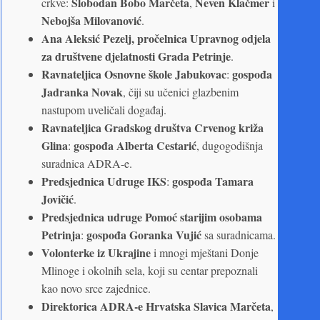
Slobodan Bobo Marčeta
Neven Klačmer
crkve:
,
i
Nebojša Milovanović
.
Ana Aleksić Pezelj, pročelnica Upravnog odjela
za društvene djelatnosti Grada Petrinje
.
Ravnateljica Osnovne škole Jabukovac
gospođa
:
Jadranka Novak
, čiji su učenici glazbenim
nastupom uveličali događaj.
Ravnateljica Gradskog društva Crvenog križa
Glina
gospođa Alberta Cestarić
:
, dugogodišnja
suradnica ADRA-e.
Predsjednica Udruge IKS
gospođa Tamara
:
Jovičić
.
Predsjednica udruge Pomoć starijim osobama
Petrinja
gospođa Goranka Vujić
:
sa suradnicama.
Volonterke iz Ukrajine
i mnogi mještani Donje
Mlinoge i okolnih sela, koji su centar prepoznali
kao novo srce zajednice.
Direktorica ADRA-e Hrvatska
Slavica Marčeta
,