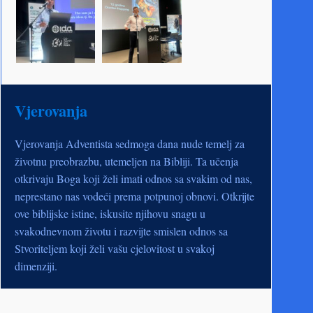
Vjerovanja
Vjerovanja Adventista sedmoga dana nude temelj za
životnu preobrazbu, utemeljen na Bibliji. Ta učenja
otkrivaju Boga koji želi imati odnos sa svakim od nas,
neprestano nas vodeći prema potpunoj obnovi. Otkrijte
ove biblijske istine, iskusite njihovu snagu u
svakodnevnom životu i razvijte smislen odnos sa
Stvoriteljem koji želi vašu cjelovitost u svakoj
dimenziji.