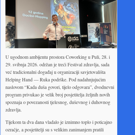
U ugodnom ambijentu prostora Coworking u Puli, 28. i
29. svibnja 2026. održan je treći Festival zdravlja, sada
već tradicionalni događaj u organizaciji savjetovališta
Helping Hand — Ruka podrške. Pod nadahnjujućim
naslovom “Kada duša govori, tijelo odgovara”, dvodnevni
program privukao je velik broj posjetitelja željnih novih
spoznaja o povezanosti tjelesnog, duševnog i duhovnog
zdravlja.
Tijekom ta dva dana vladalo je iznimno toplo i poticajno
ozračje, a posjetitelji su s velikim zanimanjem pratili