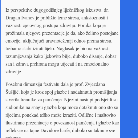
Iz perspektive dugogodišnjeg liječničkog iskustva, dr.
Dragan Ivanov je približio teme stresa, anksioznosti i
važnosti cjelovitog pristupa zdravlju. Poruka koja je
prožimala njegove prezentacije je da, ako želimo postojane
emocije, uključujući uravnoteženiji odnos prema stresu,
trebamo stabilizirati tijelo. Naglasak je bio na važnosti
razumijevanja kako ljekovito bilje, duboko disanje, dobar
san i zdrava prehrana mogu utjecati i na emocionalno
zdravlje.
Posebnu dimenziju festivalu dala je prof. Zvjezdana
Šušljić, koja je kroz spoj glazbe i nadahnutih promišljanja
stvorila trenutke za pamćenje. Njezini nastupi podsjetili su
sudionike na snagu glazbe koja može dotaknuti ono što se
riječima ponekad teško može izraziti. Odlične i maštovito
ilustrirane prezentacije o povezanost pamćenja i glazbe kao
refleksije na tajne Davidove harfe, duboko su taknule sve
prisutne.