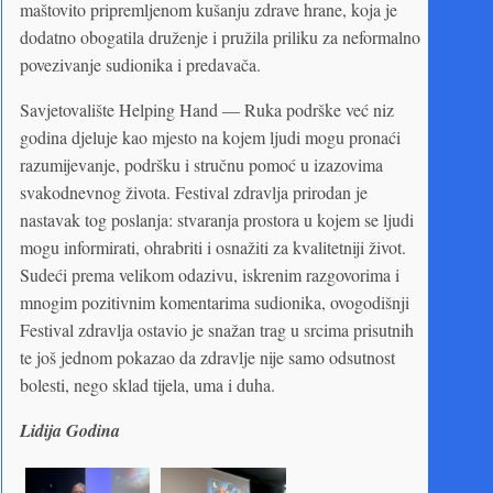
maštovito pripremljenom kušanju zdrave hrane, koja je
dodatno obogatila druženje i pružila priliku za neformalno
povezivanje sudionika i predavača.
Savjetovalište Helping Hand — Ruka podrške već niz
godina djeluje kao mjesto na kojem ljudi mogu pronaći
razumijevanje, podršku i stručnu pomoć u izazovima
svakodnevnog života. Festival zdravlja prirodan je
nastavak tog poslanja: stvaranja prostora u kojem se ljudi
mogu informirati, ohrabriti i osnažiti za kvalitetniji život.
Sudeći prema velikom odazivu, iskrenim razgovorima i
mnogim pozitivnim komentarima sudionika, ovogodišnji
Festival zdravlja ostavio je snažan trag u srcima prisutnih
te još jednom pokazao da zdravlje nije samo odsutnost
bolesti, nego sklad tijela, uma i duha.
Lidija Godina