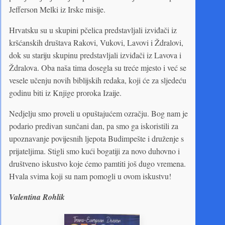
Jefferson Melki iz Irske misije.
Hrvatsku su u skupini pčelica predstavljali izviđači iz
kršćanskih društava Rakovi, Vukovi, Lavovi i Ždralovi,
dok su stariju skupinu predstavljali izviđači iz Lavova i
Ždralova. Oba naša tima dosegla su treće mjesto i već se
vesele učenju novih biblijskih redaka, koji će za sljedeću
godinu biti iz Knjige proroka Izaije.
Nedjelju smo proveli u opuštajućem ozračju. Bog nam je
podario predivan sunčani dan, pa smo ga iskoristili za
upoznavanje povijesnih ljepota Budimpešte i druženje s
prijateljima. Stigli smo kući bogatiji za novo duhovno i
društveno iskustvo koje ćemo pamtiti još dugo vremena.
Hvala svima koji su nam pomogli u ovom iskustvu!
Valentina Rohlik