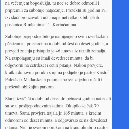
na večernjem bogoslužju, tu noć se dobro odmorili i
pripremili za subotnje natjecanje. Proteklu su godinu svi
izviđači proučavali i učili napamet retke iz biblijskih
poslanica Rimljanima i 1. Korinćanima.
Subotnje prijepodne bilo je namijenjeno svim izviđačkim
pčelicama i poletarcima u dobi od šest do deset godina, a
provjeri znanja pristupilo je 46 timova iz raznih zemalja.
Na raspolaganju su imali devedeset minuta, da bi
odgovorili na četrdeset i četiri pitanja. Nakon provjere,
kratku duhovnu poruku s njima podijelio je pastor Kristof
Palotás iz Mađarske, a potom smo svi zajedno ručali i
prošetali obližnjim parkom.
Stariji izviđači u dobi od deset do petnaest godina natjecali
su se u poslijepodnevnim satima. Okupilo se čak 79
timova. Sama provjera trajala je 165 minuta, s kraćim
odmorom od deset minuta, a odgovaralo se na devedeset
pitanja. Njih je svojom porukom na kraju ohrabrio pastor