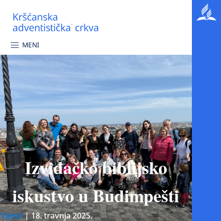
MENI
Izviđačko biblijsko
iskustvo u Budimpešti
Vijesti
|
18. travnja 2025.