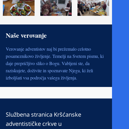
Naše verovanje
Verovanje adventistov naj bi prežemalo celotno
posameznikovo življenje. Temelji na Svetem pismu, ki
daje prepričljivo sliko o Bogu. Vabljeni ste, da
raziskujete, doživite in spoznavate Njega, ki želi
izboljšati vsa področja vašega življenja.
Službena stranica Kršćanske
adventističke crkve u