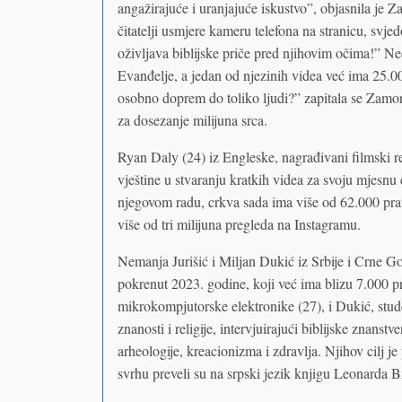
angažirajuće i uranjajuće iskustvo”, objasnila je Za
čitatelji usmjere kameru telefona na stranicu, svj
oživljava biblijske priče pred njihovim očima!” Ned
Evanđelje, a jedan od njezinih videa već ima 25.0
osobno doprem do toliko ljudi?” zapitala se Zamor
za dosezanje milijuna srca.
Ryan Daly (24) iz Engleske, nagrađivani filmski re
vještine u stvaranju kratkih videa za svoju mjes
njegovom radu, crkva sada ima više od 62.000 prat
više od tri milijuna pregleda na Instagramu.
Nemanja Jurišić i Miljan Dukić iz Srbije i Crne G
pokrenut 2023. godine, koji već ima blizu 7.000 pra
mikrokompjutorske elektronike (27), i Dukić, stude
znanosti i religije, intervjuirajući biblijske znanstv
arheologije, kreacionizma i zdravlja. Njihov cilj je p
svrhu preveli su na srpski jezik knjigu Leonarda 