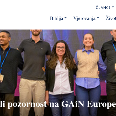
ČLANCI
Biblija
Vjerovanja
Živo
jili pozornost na GAiN Europ