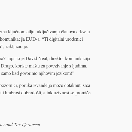
rema ključnom cilju: uključivanju članova crkve u
r komunikacija EUD-a. “Ti digitalni urođenici
u”, zaključio je.
ara?” upitao je David Neal, direktor komunikacija
 Drugo, koriste maštu za povezivanje s ljudima.
a samo kad govorimo njihovim jezikom!”
a pozornici, poruka Evanđelja može dotaknuti srca
 i hrabrost dobrodošli, a inkluzivnost se promiče
ov and Tor Tjeransen