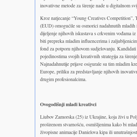
inovativne metode za širenje nade u digitalnom svi
Kroz natjecanje “Young Creatives Competition”, T
(EUD) omogućile su osmorici nadahnutih mladih i
dijeljenje njihovih iskustava s crkvenim vođama i
biti prepreka mladim influencerima i zaljubljeni
fond za potporu njihovom sudjelovanju. Kandidati
pojedinostima svojih kreativnih strategija za šire
Najnadahnutije prijave osigurale su tim mladim k
Europe, priliku za predstavljanje njihovih inovativ
drugim profesionalcima.
Ovogodišnji mladi kreativci
Liubov Zamorska (25) iz Ukrajine, koja živi u Pol
proširenom stvarnošću, osmišljenima kako bi mladi
živopisne animacije Danielova kipa ili unutrašnjos