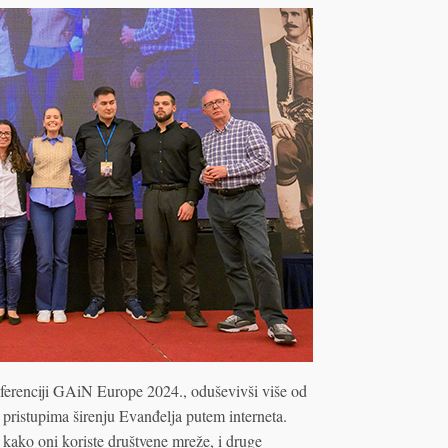
onferenciji GAiN Europe 2024., oduševivši više od
m pristupima širenju Evanđelja putem interneta.
i kako oni koriste društvene mreže, i druge