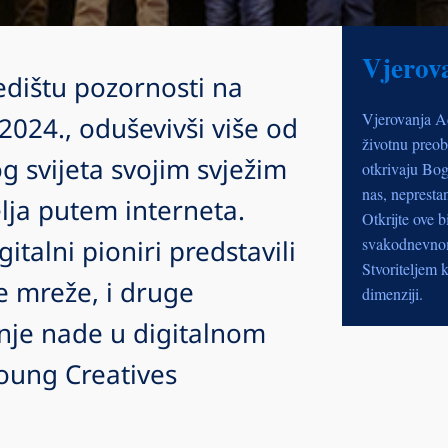
Vjerov
redištu pozornosti na
Vjerovanja A
2024., oduševivši više od
životnu preob
og svijeta svojim svježim
otkrivaju Bog
nas, nepresta
lja putem interneta.
Otkrijte ove b
italni pioniri predstavili
svakodnevnom 
Stvoriteljem k
e mreže, i druge
dimenziji.
nje nade u digitalnom
Young Creatives