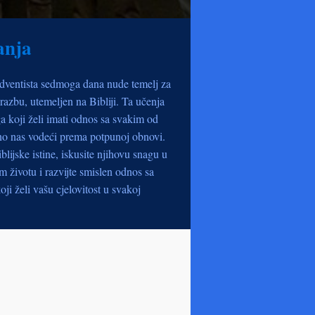
anja
dventista sedmoga dana nude temelj za
razbu, utemeljen na Bibliji. Ta učenja
a koji želi imati odnos sa svakim od
no nas vodeći prema potpunoj obnovi.
iblijske istine, iskusite njihovu snagu u
životu i razvijte smislen odnos sa
oji želi vašu cjelovitost u svakoj