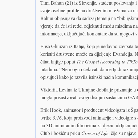
Timi Bahun (21) iz Slovenije, student poslovanja i 
svoje osobne profile na društvenim mrežama za nav
Bahun objašnjava da sadržaj temelji na “biblijskim 
vjeruje da će isti redci odjeknuti među mladima n
informacije, uključujući komentare da su njegovi 
Elisa Ghiuzan iz Italije, koja je nedavno završila te
koristiti društvene mreže za dijeljenje Evanđelja. N
čitati knjige poput
The Gospel According to TikTo
mladima. “Ne mogu očekivati da me ljudi razumiju a
opisujući kako je razvila istinski način komunikaci
Viktoriia Levina iz Ukrajine dobila je priznanje u o
mogla prisustvovati ovogodišnjim sastancima GA
Erik Hook, animator i producent videoigara iz Špan
tvrtke
3:16
, koja proizvodi animacije i videoigre s
na 3D animiranim filmovima za djecu, uključujući
Club i božićnu priču
Crown of Life
, čije su najav