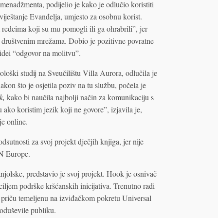
menadžmenta, podijelio je kako je odlučio koristiti
iještanje Evanđelja, umjesto za osobnu korist.
redcima koji su mu pomogli ili ga ohrabrili”, jer
a društvenim mrežama. Dobio je pozitivne povratne
videi “odgovor na molitvu”.
ološki studij na Sveučilištu Villa Aurora, odlučila je
akon što je osjetila poziv na tu službu, počela je
k,
kako bi naučila najbolji način za komunikaciju s
ko koristim jezik koji ne govore”, izjavila je,
je online.
dsutnosti za svoj projekt dječjih knjiga, jer nije
iN Europe.
jolske, predstavio je svoj projekt. Hook je osnivač
 ciljem podrške kršćanskih inicijativa. Trenutno radi
 priču temeljenu na izviđačkom pokretu Universal
e oduševile publiku.