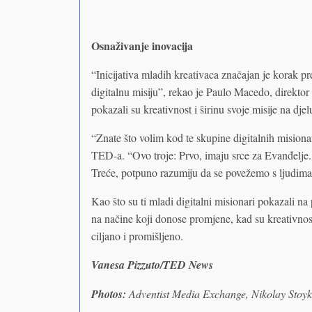
Osnaživanje inovacija
“Inicijativa mladih kreativaca značajan je korak p
digitalnu misiju”, rekao je Paulo Macedo, direkto
pokazali su kreativnost i širinu svoje misije na djel
“Znate što volim kod te skupine digitalnih mision
TED-a. “Ovo troje: Prvo, imaju srce za Evanđelje.
Treće, potpuno razumiju da se povežemo s ljudim
Kao što su ti mladi digitalni misionari pokazali n
na načine koji donose promjene, kad su kreativnost
ciljano i promišljeno.
Vanesa Pizzuto/TED News
Photos:
Adventist Media Exchange, Nikolay Stoyk