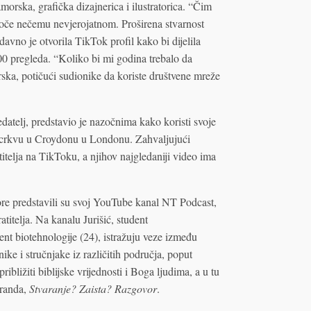
morska, grafička dizajnerica i ilustratorica. “Čim
edoče nečemu nevjerojatnom. Proširena stvarnost
avno je otvorila TikTok profil kako bi dijelila
00 pregleda. “Koliko bi mi godina trebalo da
ska, potičući sudionike da koriste društvene mreže
datelj, predstavio je nazočnima kako koristi svoje
nu crkvu u Croydonu u Londonu. Zahvaljujući
itelja na TikToku, a njihov najgledaniji video ima
ore predstavili su svoj YouTube kanal NT Podcast,
titelja. Na kanalu Jurišić, student
nt biotehnologije (24), istražuju veze između
enike i stručnjake iz različitih područja, poput
ribližiti biblijske vrijednosti i Boga ljudima, a u tu
Branda,
Stvaranje? Zaista? Razgovor
.