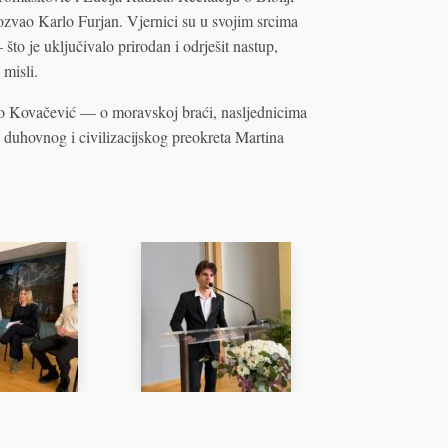
 pozvao Karlo Furjan. Vjernici su u svojim srcima
što je uključivalo prirodan i odrješit nastup,
misli.
uno Kovačević — o moravskoj braći, nasljednicima
, duhovnog i civilizacijskog preokreta Martina