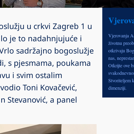
Vjerov
oslužju u crkvi Zagreb 1 u
Vjerovanja A
ilo je to nadahnjujuće i
životnu preob
 Vrlo sadržajno bogoslužje
otkrivaju Bog
nas, nepresta
adi, s pjesmama, poukama
Otkrijte ove b
avu i svim ostalim
svakodnevnom 
Stvoriteljem k
 vodio Toni Kovačević,
dimenziji.
n Stevanović, a panel