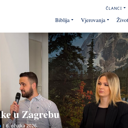
ČLANCI
Biblija
Vjerovanja
Živo
nike u Zagrebu
a
|
6. ožujka 2026.