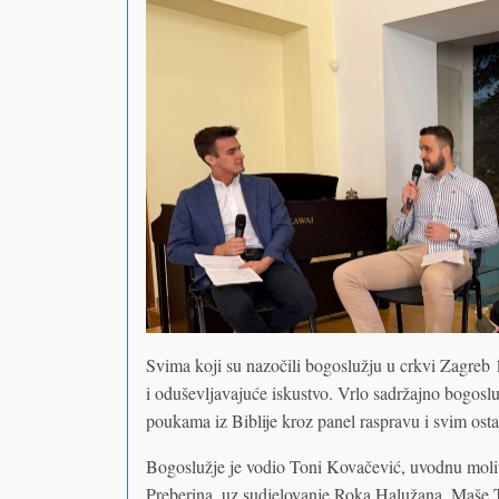
Svima koji su nazočili bogoslužju u crkvi Zagreb 1
i oduševljavajuće iskustvo. Vrlo sadržajno bogoslu
poukama iz Biblije kroz panel raspravu i svim osta
Bogoslužje je vodio Toni Kovačević, uvodnu molit
Preberina, uz sudjelovanje Roka Halužana, Maše To