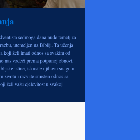
anja
dventista sedmoga dana nude temelj za
razbu, utemeljen na Bibliji. Ta učenja
a koji želi imati odnos sa svakim od
no nas vodeći prema potpunoj obnovi.
iblijske istine, iskusite njihovu snagu u
životu i razvijte smislen odnos sa
oji želi vašu cjelovitost u svakoj