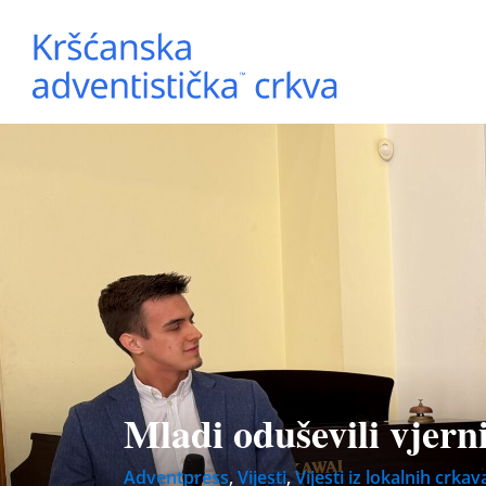
Mladi oduševili vjer
Adventpress
,
Vijesti
,
Vijesti iz lokalnih crkav