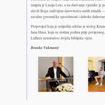
iznijela je Lucija Leto, a na darivanje vjernike je
slavili Boga zadivljeni darovitošću naših mladih — 
zavidne govorničke sposobnosti i duboke duhovne 
Propovijed koja je uslijedila održao je teolog Kr
Jana Husa, koja su stotinu godina prije povijesnog
Luthera neustrašivo živjela biblijsku vjeru.
Branka Vukmanić