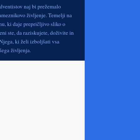
dventistov naj bi prežemalo
ameznikovo življenje. Temelji na
, ki daje prepričljivo sliko o
ni ste, da raziskujete, doživite in
jega, ki želi izboljšati vsa
ega življenja.