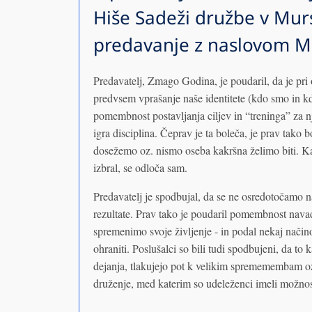
Hiše Sadeži družbe v Murs
predavanje z naslovom 
Predavatelj, Zmago Godina, je poudaril, da je 
predvsem vprašanje naše identitete (kdo smo in kdo
pomembnost postavljanja ciljev in “treninga” za n
igra disciplina. Čeprav je ta boleča, je prav tako b
dosežemo oz. nismo oseba kakršna želimo biti. Ka
izbral, se odloča sam.
Predavatelj je spodbujal, da se ne osredotočamo na
rezultate. Prav tako je poudaril pomembnost nava
spremenimo svoje življenje - in podal nekaj načino
ohraniti. Poslušalci so bili tudi spodbujeni, da to 
dejanja, tlakujejo pot k velikim sprememembam oz
druženje, med katerim so udeleženci imeli možnost