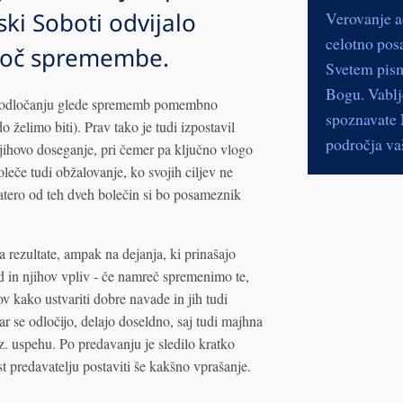
ki Soboti odvijalo
Verovanje a
celotno pos
Moč spremembe.
Svetem pismu
Bogu. Vablje
pri odločanju glede sprememb pomembno
spoznavate N
 želimo biti). Prav tako je tudi izpostavil
področja vaš
jihovo doseganje, pri čemer pa ključno vlogo
oleče tudi obžalovanje, ko svojih ciljev ne
tero od teh dveh bolečin si bo posameznik
 rezultate, ampak na dejanja, ki prinašajo
d in njihov vpliv - če namreč spremenimo te,
v kako ustvariti dobre navade in jih tudi
kar se odločijo, delajo doseldno, saj tudi majhna
. uspehu. Po predavanju je sledilo kratko
 predavatelju postaviti še kakšno vprašanje.