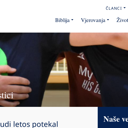
ČLANCI
Biblija
Vjerovanja
Živo
tici
Naše v
udi letos potekal