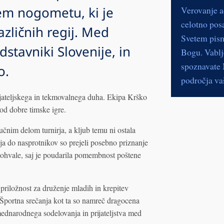
lem nogometu, ki je
Verovanje a
celotno pos
različnih regij. Med
Svetem pismu
dstavniki Slovenije, in
Bogu. Vablje
spoznavate N
o.
področja vaš
rijateljskega in tekmovalnega duha. Ekipa Krško
lod dobre timske igre.
učnim delom turnirja, a kljub temu ni ostala
ja do nasprotnikov so prejeli posebno priznanje
 pohvale, saj je poudarila pomembnost poštene
 priložnost za druženje mladih in krepitev
 Športna srečanja kot ta so namreč dragocena
ednarodnega sodelovanja in prijateljstva med