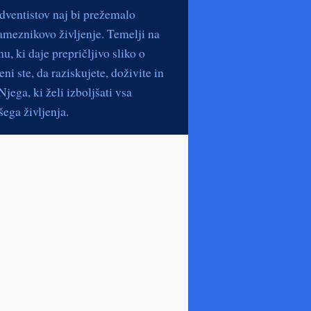
dventistov naj bi prežemalo
ameznikovo življenje. Temelji na
, ki daje prepričljivo sliko o
ni ste, da raziskujete, doživite in
jega, ki želi izboljšati vsa
ega življenja.