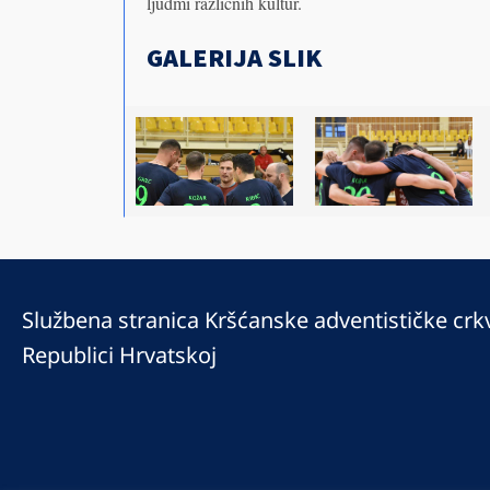
ljudmi različnih kultur.
GALERIJA SLIK
Službena stranica Kršćanske adventističke crk
Republici Hrvatskoj