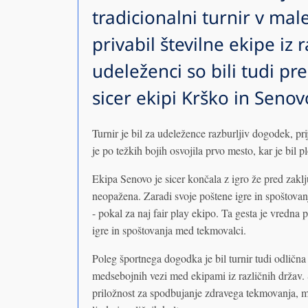
tradicionalni turnir v ma
privabil številne ekipe iz 
udeleženci so bili tudi pre
sicer ekipi Krško in Senov
Turnir je bil za udeležence razburljiv dogodek, p
je po težkih bojih osvojila prvo mesto, kar je bil p
Ekipa Senovo je sicer končala z igro že pred zaklj
neopažena. Zaradi svoje poštene igre in spoštovan
- pokal za naj fair play ekipo. Ta gesta je vredna
igre in spoštovanja med tekmovalci.
Poleg športnega dogodka je bil turnir tudi odlična
medsebojnih vezi med ekipami iz različnih držav.
priložnost za spodbujanje zdravega tekmovanja, m