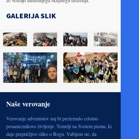
že veselijo naslednjega skupnega druženja.
GALERIJA SLIK
Naše verovanje
Verovanje adventistov naj bi prežemalo celotno
posameznikovo življenje. Temelji na Svetem pismu, ki
daje prepričljivo sliko o Bogu. Vabljeni ste, da