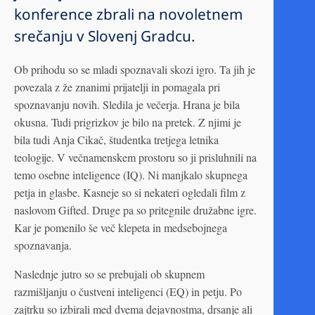
konference zbrali na novoletnem
srečanju v Slovenj Gradcu.
Ob prihodu so se mladi spoznavali skozi igro. Ta jih je
povezala z že znanimi prijatelji in pomagala pri
spoznavanju novih. Sledila je večerja. Hrana je bila
okusna. Tudi prigrizkov je bilo na pretek. Z njimi je
bila tudi Anja Cikač, študentka tretjega letnika
teologije. V večnamenskem prostoru so ji prisluhnili na
temo osebne inteligence (IQ). Ni manjkalo skupnega
petja in glasbe. Kasneje so si nekateri ogledali film z
naslovom Gifted. Druge pa so pritegnile družabne igre.
Kar je pomenilo še več klepeta in medsebojnega
spoznavanja.
Naslednje jutro so se prebujali ob skupnem
razmišljanju o čustveni inteligenci (EQ) in petju. Po
zajtrku so izbirali med dvema dejavnostma, drsanje ali