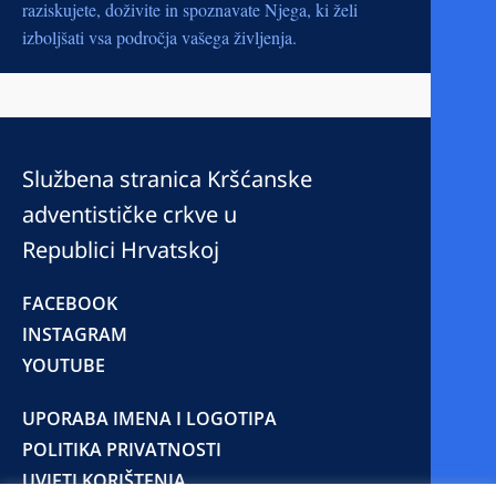
raziskujete, doživite in spoznavate Njega, ki želi
izboljšati vsa področja vašega življenja.
Službena stranica Kršćanske
adventističke crkve u
Republici Hrvatskoj
FACEBOOK
INSTAGRAM
YOUTUBE
UPORABA IMENA I LOGOTIPA
POLITIKA PRIVATNOSTI
UVJETI KORIŠTENJA