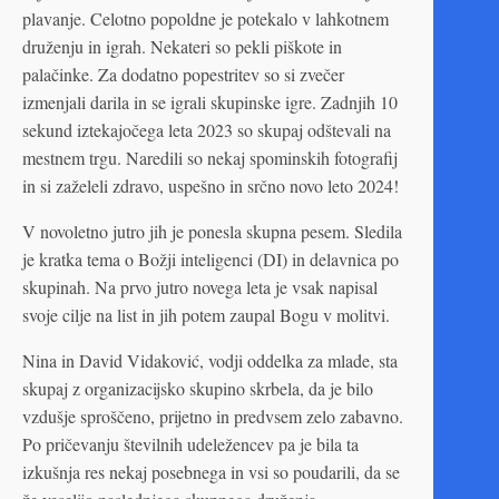
plavanje. Celotno popoldne je potekalo v lahkotnem
druženju in igrah. Nekateri so pekli piškote in
palačinke. Za dodatno popestritev so si zvečer
izmenjali darila in se igrali skupinske igre. Zadnjih 10
sekund iztekajočega leta 2023 so skupaj odštevali na
mestnem trgu. Naredili so nekaj spominskih fotografij
in si zaželeli zdravo, uspešno in srčno novo leto 2024!
V novoletno jutro jih je ponesla skupna pesem. Sledila
je kratka tema o Božji inteligenci (DI) in delavnica po
skupinah. Na prvo jutro novega leta je vsak napisal
svoje cilje na list in jih potem zaupal Bogu v molitvi.
Nina in David Vidaković, vodji oddelka za mlade, sta
skupaj z organizacijsko skupino skrbela, da je bilo
vzdušje sproščeno, prijetno in predvsem zelo zabavno.
Po pričevanju številnih udeležencev pa je bila ta
izkušnja res nekaj posebnega in vsi so poudarili, da se