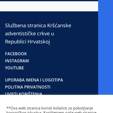
Službena stranica Kršćanske
adventističke crkve u
Republici Hrvatskoj
FACEBOOK
INSTAGRAM
YOUTUBE
UPORABA IMENA I LOGOTIPA
POLITIKA PRIVATNOSTI
UVJETI KORIŠTENJA
PIŠITE NAM
**Ova web stranica koristi kolačiće za poboljšanje
korisničkog iskustva. Korištenjem naše web stranice