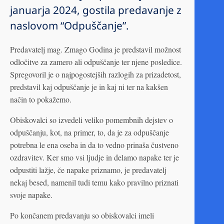
januarja 2024, gostila predavanje z
naslovom “Odpuščanje”.
Predavatelj mag. Zmago Godina je predstavil možnost
odločitve za zamero ali odpuščanje ter njene posledice.
Spregovoril je o najpogostejših razlogih za prizadetost,
predstavil kaj odpuščanje je in kaj ni ter na kakšen
način to pokažemo.
Obiskovalci so izvedeli veliko pomembnih dejstev o
odpuščanju, kot, na primer, to, da je za odpuščanje
potrebna le ena oseba in da to vedno prinaša čustveno
ozdravitev. Ker smo vsi ljudje in delamo napake ter je
odpustiti lažje, če napake priznamo, je predavatelj
nekaj besed, namenil tudi temu kako pravilno priznati
svoje napake.
Po končanem predavanju so obiskovalci imeli