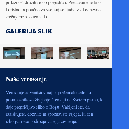
priložnost družiti se ob pogostitvi. Predavanje je bilo
koristno in poučno za vse, saj se ljudje vsakodnevno
srečujemo s to tematiko.
GALERIJA SLIK
Naše verovanje
Verovanje adventistov naj bi prežemalo celotno
posameznikovo življenje. Temelji na Svetem pismu, ki
daje prepričljivo sliko o Bogu. Vabljeni ste, da
raziskujete, doživite in spoznavate Njega, ki želi
izboljšati vsa področja vašega življenja.