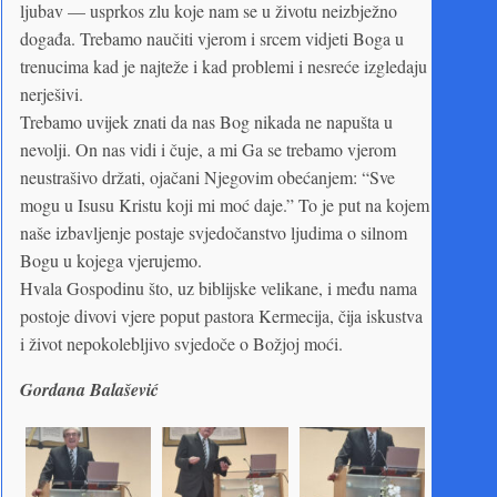
ljubav — usprkos zlu koje nam se u životu neizbježno
događa. Trebamo naučiti vjerom i srcem vidjeti Boga u
trenucima kad je najteže i kad problemi i nesreće izgledaju
nerješivi.
Trebamo uvijek znati da nas Bog nikada ne napušta u
nevolji. On nas vidi i čuje, a mi Ga se trebamo vjerom
neustrašivo držati, ojačani Njegovim obećanjem: “Sve
mogu u Isusu Kristu koji mi moć daje.” To je put na kojem
naše izbavljenje postaje svjedočanstvo ljudima o silnom
Bogu u kojega vjerujemo.
Hvala Gospodinu što, uz biblijske velikane, i među nama
postoje divovi vjere poput pastora Kermecija, čija iskustva
i život nepokolebljivo svjedoče o Božjoj moći.
Gordana Balašević