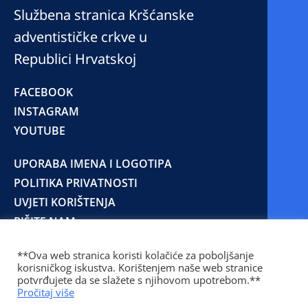
Službena stranica Kršćanske
adventističke crkve u
Republici Hrvatskoj
FACEBOOK
INSTAGRAM
YOUTUBE
UPORABA IMENA I LOGOTIPA
POLITIKA PRIVATNOSTI
UVJETI KORIŠTENJA
PIŠITE NAM
**Ova web stranica koristi kolačiće za poboljšanje
korisničkog iskustva. Korištenjem naše web stranice
© 2025 Copyright © 2023 Kršćanska adventistička
potvrđujete da se slažete s njihovom upotrebom.**
crkva u Republici Hrvatskoj
Pročitaj više
Prilaz Gjure Deželića 77 Zagreb 10000 Hrvatska 01