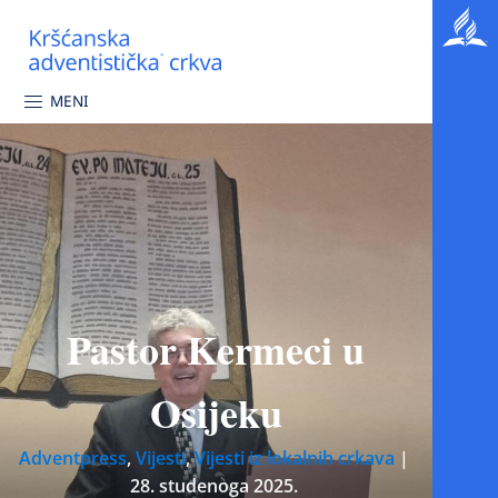
MENI
Pastor Kermeci u
Osijeku
Adventpress
,
Vijesti
,
Vijesti iz lokalnih crkava
|
28. studenoga 2025.