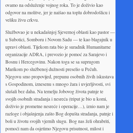
ovamo na odsluženje vojnog roka. To je doživio kao
odgovor na molitve, jer je naišao na toplu dobrodošlicu i
veliku živu crkvu.
Službovao je u nekadašnjoj Sjevernoj oblasti kao pastor —
u Subotici, Somboru i Novom Sadu — te kao blagajnik u
upravi oblasti. Tijekom rata bio je suradnik Humanitarne
organizacije ADRA, i prevozio je pomoć za Sarajevo i
Bosnu i Hercegovinu. Nakon toga se sa suprugom
Marikom po službenoj dužnosti preselio u Pečuh.
Njegovu smo propovijed, prepunu osobnih živih iskustava
s Gospodinom, iznesenu s mnogo žara i uvjerljivosti, svi
slušali bez daha. Na temelju Jobovog života patnje te
svojih osobnih stradanja i nesreća (triput je bio u komi,
doživio je prometne nesreće i operacije…), iznio nam je
razloge i objašnjenja zašto Bog dopušta stradanja, patnje i
boli u životu svojih vjernih slugu. Bog nas želi ohrabriti,
pomoći nam da osjetimo Njegovu prisutnost, milost i