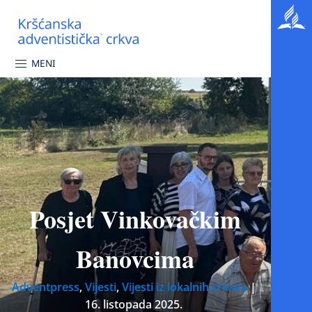
MENI
Posjet Vinkovačkim
Banovcima
Adventpress
,
Vijesti
,
Vijesti iz lokalnih crkava
|
16. listopada 2025.