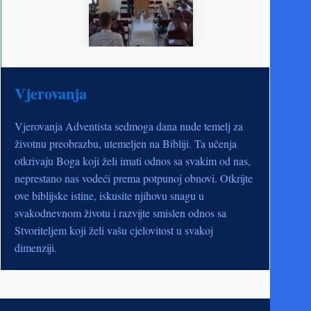
Vjerovanja
Vjerovanja Adventista sedmoga dana nude temelj za
životnu preobrazbu, utemeljen na Bibliji. Ta učenja
otkrivaju Boga koji želi imati odnos sa svakim od nas,
neprestano nas vodeći prema potpunoj obnovi. Otkrijte
ove biblijske istine, iskusite njihovu snagu u
svakodnevnom životu i razvijte smislen odnos sa
Stvoriteljem koji želi vašu cjelovitost u svakoj
dimenziji.