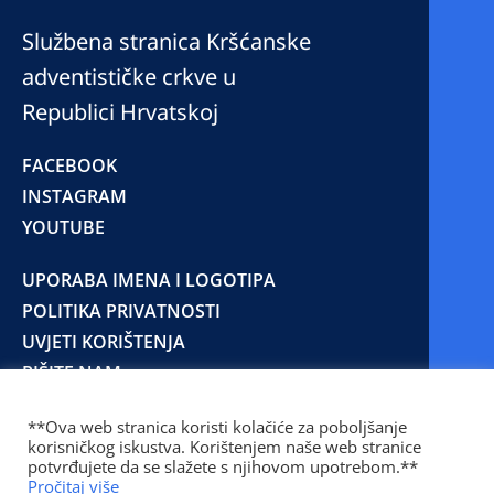
Službena stranica Kršćanske
adventističke crkve u
Republici Hrvatskoj
FACEBOOK
INSTAGRAM
YOUTUBE
UPORABA IMENA I LOGOTIPA
POLITIKA PRIVATNOSTI
UVJETI KORIŠTENJA
PIŠITE NAM
**Ova web stranica koristi kolačiće za poboljšanje
korisničkog iskustva. Korištenjem naše web stranice
© 2025 Copyright © 2023 Kršćanska adventistička
potvrđujete da se slažete s njihovom upotrebom.**
crkva u Republici Hrvatskoj
Pročitaj više