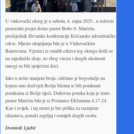
U vinkovački okrug je u subotu, 6. rujna 2025., u redovni
pastoralni posjet došao pastor Bobo S. Marčeta,
predsjednik Hrvatske konferencije Kršćanske adventističke
crkve. Mjesto okupljanja bilo je u Vinkovačkim
Banovcima. Vjernici iz ostalih crkava tog okruga došli su
na zajednički skup, no zbog viroza i drugih okolnosti
mnogi su bili spriječeni doći.
Iako u nešto manjem broju, održano je bogoslužje na
kojem smo doživjeli Božju blizinu te bili potaknuti
porukama iz Božje riječi. Duhovna poruka koju je iznio
pastor Marčeta bila je iz Poslanice Efežanima 4,17-24.
Kao i uvijek, i taj susret je bio prilika za razmjenu
iskustava, poneki zagrljaj i osmijeh dragih osoba.
Dominik Ljubić