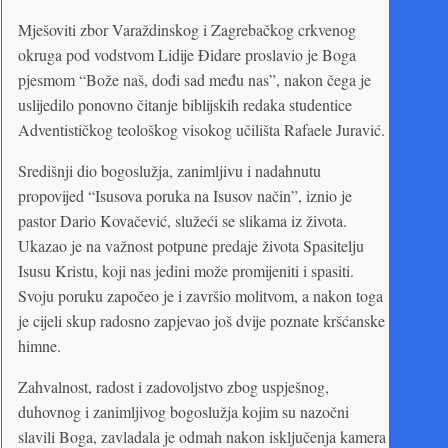
Mješoviti zbor Varaždinskog i Zagrebačkog crkvenog
okruga pod vodstvom Lidije Đidare proslavio je Boga
pjesmom “Bože naš, dođi sad među nas”, nakon čega je
uslijedilo ponovno čitanje biblijskih redaka studentice
Adventističkog teološkog visokog učilišta Rafaele Juravić.
Središnji dio bogoslužja, zanimljivu i nadahnutu
propovijed “Isusova poruka na Isusov način”, iznio je
pastor Dario Kovačević, služeći se slikama iz života.
Ukazao je na važnost potpune predaje života Spasitelju
Isusu Kristu, koji nas jedini može promijeniti i spasiti.
Svoju poruku započeo je i završio molitvom, a nakon toga
je cijeli skup radosno zapjevao još dvije poznate kršćanske
himne.
Zahvalnost, radost i zadovoljstvo zbog uspješnog,
duhovnog i zanimljivog bogoslužja kojim su nazočni
slavili Boga, zavladala je odmah nakon isključenja kamera