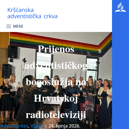
MENI
Prijenos
adventističkog
bogoslužja na
Hrvatskoj
radioteleviziji
Adventpress
,
Vijesti
|
24. lipnja 2026.