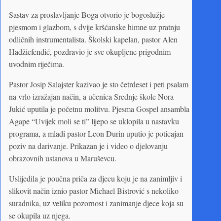
Sastav za proslavljanje Boga otvorio je bogoslužje
pjesmom i glazbom, s dvije kršćanske himne uz pratnju
odličnih instrumentalista. Školski kapelan, pastor Alen
Hadžiefendić, pozdravio je sve okupljene prigodnim
uvodnim riječima.
Pastor Josip Salajster kazivao je sto četrdeset i peti psalam
na vrlo izražajan način, a učenica Srednje škole Nora
Jukić uputila je početnu molitvu. Pjesma Gospel ansambla
Agape “Uvijek moli se ti” lijepo se uklopila u nastavku
programa, a mladi pastor Leon Đurin uputio je poticajan
poziv na darivanje. Prikazan je i video o djelovanju
obrazovnih ustanova u Maruševcu.
Uslijedila je poučna priča za djecu koju je na zanimljiv i
slikovit način iznio pastor Michael Bistrović s nekoliko
suradnika, uz veliku pozornost i zanimanje djece koja su
se okupila uz njega.