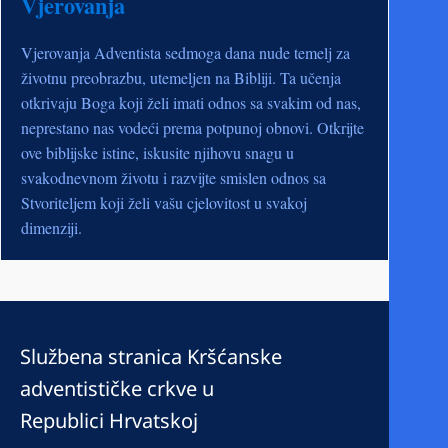
Vjerovanja
Vjerovanja Adventista sedmoga dana nude temelj za
životnu preobrazbu, utemeljen na Bibliji. Ta učenja
otkrivaju Boga koji želi imati odnos sa svakim od nas,
neprestano nas vodeći prema potpunoj obnovi. Otkrijte
ove biblijske istine, iskusite njihovu snagu u
svakodnevnom životu i razvijte smislen odnos sa
Stvoriteljem koji želi vašu cjelovitost u svakoj
dimenziji.
Službena stranica Kršćanske
adventističke crkve u
Republici Hrvatskoj