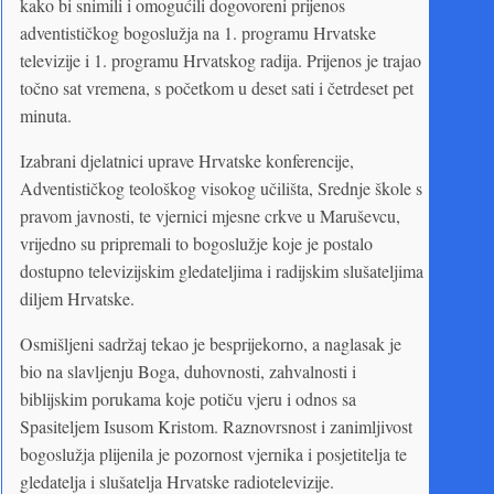
kako bi snimili i omogućili dogovoreni prijenos
adventističkog bogoslužja na 1. programu Hrvatske
televizije i 1. programu Hrvatskog radija. Prijenos je trajao
točno sat vremena, s početkom u deset sati i četrdeset pet
minuta.
Izabrani djelatnici uprave Hrvatske konferencije,
Adventističkog teološkog visokog učilišta, Srednje škole s
pravom javnosti, te vjernici mjesne crkve u Maruševcu,
vrijedno su pripremali to bogoslužje koje je postalo
dostupno televizijskim gledateljima i radijskim slušateljima
diljem Hrvatske.
Osmišljeni sadržaj tekao je besprijekorno, a naglasak je
bio na slavljenju Boga, duhovnosti, zahvalnosti i
biblijskim porukama koje potiču vjeru i odnos sa
Spasiteljem Isusom Kristom. Raznovrsnost i zanimljivost
bogoslužja plijenila je pozornost vjernika i posjetitelja te
gledatelja i slušatelja Hrvatske radiotelevizije.