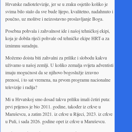
Hrvatske radiotelevizije, jer se u zraku osjetilo koliko je
svima bilo stalo da sve bude lijepo, kvalitetno, nadahnuto i
poučno, uz molitve i neizostavno proslavljanje Boga.
Posebna pohvala i zahvalnost ide i našoj tehničkoj ekipi,
koja je dobila riječi pohvale od tehničke ekipe HRT-a za
iznimnu suradnju.
Možemo doista biti zahvalni za prilike i slobodu kakvu
uživamo u našoj zemlji. U koliko zemalja svijeta adventisti
imaju mogućnost da se njihovo bogoslužje izravno
prenosi, i to sat vremena, na prvom programu nacionalne
televizije i radija?
Mi u Hrvatskoj smo dosad takvu priliku imali četiri puta:
prvi prijenos je bio 2011. godine, također iz crkve u
Maruševcu, a zatim 2021. iz crkve u Rijeci, 2023. iz crkve
u Puli, i sada 2026. godine opet iz crkve u Maruševcu.