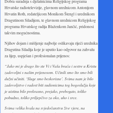
Dobra suradnja s djelatnicima Religijskog programa
Hrvatske radiotelevizije, glavnom urednicom Antonijom
Hrvatin Roth, redateljicom Monikom Štengl i urednikom
Dragutinom Siladijem, te glavnom urednicom Religijskog
programa Hrvatskog radija Blaženkom Jančić, pridonosi
takvim mogućnostima.
Njihov dojam i mišljenje najbolje oslikavaju riječi urednika
Dragutina Siladija koje je uputio kao odgovor na zahvalu
za lijep, uspješan i profesionalan prijenos:
“Jako mi je drago što ste Vi i Vaša braća i sestre u Kristu
zadovoljni s našim prijenosom. Učinili smo što smo bili
dužni učiniti. ‘Sluge smo beskorisne’. Svima nam je bilo
zadovoljstvo i radost biti sudionicima tog bogoslužja koje
je uistinu bilo prekrasno, prejako, prebogato, toliko
pobudno, toliko priljepčivo za oko, uho i srce.
Svima velika hvala na svjedočanstvu žive vjere, na