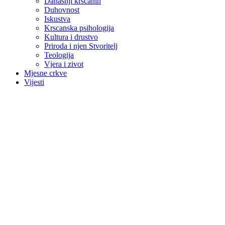
Danasnji krscanin
Duhovnost
Iskustva
Krscanska psihologija
Kultura i drustvo
Priroda i njen Stvoritelj
Teologija
Vjera i zivot
Mjesne crkve
Vijesti