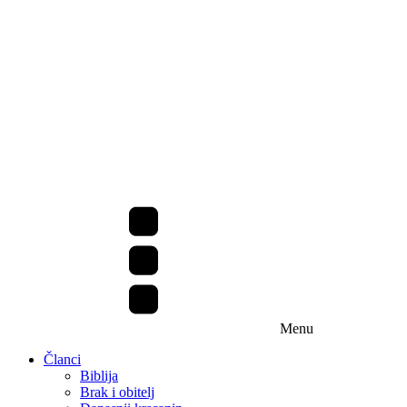
Menu
Članci
Biblija
Brak i obitelj