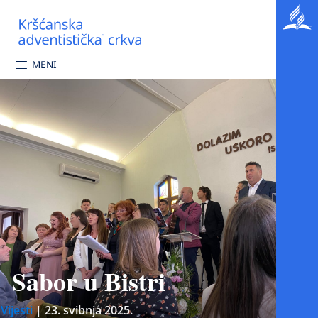
MENI
Sabor u Bistri
Vijesti
|
23. svibnja 2025.