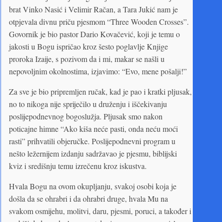
brat Vinko Nasić i Velimir Račan, a Tara Jukić nam je
otpjevala divnu priču pjesmom “Three Wooden Crosses”.
Govornik je bio pastor Dario Kovačević, koji je temu o
jakosti u Bogu ispričao kroz šesto poglavlje Knjige
proroka Izaije, s pozivom da i mi, makar se našli u
nepovoljnim okolnostima, izjavimo: “Evo, mene pošalji!”
Za sve je bio pripremljen ručak, kad je pao i kratki pljusak,
no to nikoga nije spriječilo u druženju i iščekivanju
poslijepodnevnog bogoslužja. Pljusak smo nakon
poticajne himne “Ako kiša neće pasti, onda neću moći
rasti” prihvatili objeručke. Poslijepodnevni program u
nešto ležernijem izdanju sadržavao je pjesmu, biblijski
kviz i središnju temu izrečenu kroz iskustva.
Hvala Bogu na ovom okupljanju, svakoj osobi koja je
došla da se ohrabri i da ohrabri druge, hvala Mu na
svakom osmijehu, molitvi, daru, pjesmi, poruci, a također i