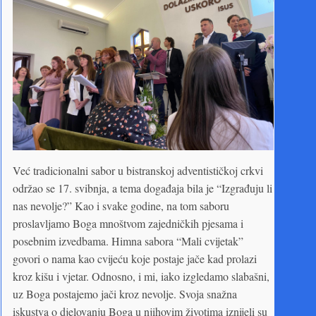
Već tradicionalni sabor u bistranskoj adventističkoj crkvi
održao se 17. svibnja, a tema događaja bila je “Izgrađuju li
nas nevolje?” Kao i svake godine, na tom saboru
proslavljamo Boga mnoštvom zajedničkih pjesama i
posebnim izvedbama. Himna sabora “Mali cvijetak”
govori o nama kao cvijeću koje postaje jače kad prolazi
kroz kišu i vjetar. Odnosno, i mi, iako izgledamo slabašni,
uz Boga postajemo jači kroz nevolje. Svoja snažna
iskustva o djelovanju Boga u njihovim životima iznijeli su