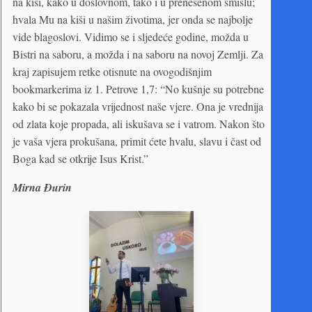
na kiši, kako u doslovnom, tako i u prenesenom smislu;
hvala Mu na kiši u našim životima, jer onda se najbolje
vide blagoslovi. Vidimo se i sljedeće godine, možda u
Bistri na saboru, a možda i na saboru na novoj Zemlji. Za
kraj zapisujem retke otisnute na ovogodišnjim
bookmarkerima iz 1. Petrove 1,7: “No kušnje su potrebne
kako bi se pokazala vrijednost naše vjere. Ona je vrednija
od zlata koje propada, ali iskušava se i vatrom. Nakon što
je vaša vjera prokušana, primit ćete hvalu, slavu i čast od
Boga kad se otkrije Isus Krist.”
Mirna Ðurin