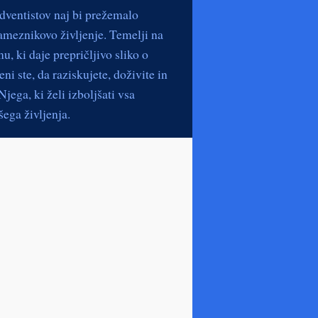
dventistov naj bi prežemalo
ameznikovo življenje. Temelji na
, ki daje prepričljivo sliko o
ni ste, da raziskujete, doživite in
jega, ki želi izboljšati vsa
ega življenja.