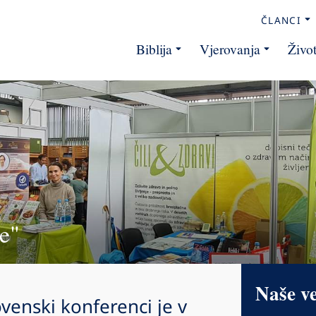
ČLANCI
Biblija
Vjerovanja
Živo
e"
Naše v
venski konferenci je v