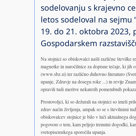
sodelovanju s krajevno cer
letos sodeloval na sejmu “
19. do 21. oktobra 2023, 
Gospodarskem razstavišču
Na stojnici so obiskovalci našli različne številke 
magnetke in naročilnice za dopisne tečaje, ki jih 
(www.sbz.si) ter različno duhovno literaturo (Sve
upanje, Zdravje na dosegu roke ...) in revije Znam
opravili tudi meritve nekaterih pomembnih pokazat
Prostovoljci, ki so dežurali na stojnici so imeli pr
zdrav način življenja, ampak so se s številnimi tu
obiskovalcev stojnice je bilo v luči aktualnega do
pogovore o tem, kam peljejo trenutni dogodki, kar
svetopisemskega sporočila upanja.