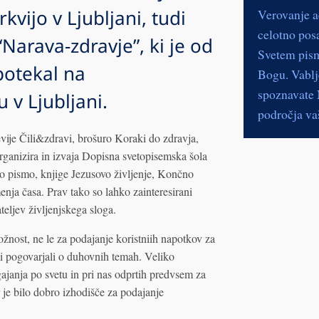
kvijo v Ljubljani, tudi
Verovanje a
celotno pos
Narava-zdravje”, ki je od
Svetem pismu
potekal na
Bogu. Vablje
spoznavate N
 v Ljubljani.
področja vaš
revije Čili&zdravi, brošuro Koraki do zdravja,
organizira in izvaja Dopisna svetopisemska šola
to pismo, knjige Jezusovo življenje, Končno
enja časa. Prav tako so lahko zainteresirani
eljev življenjskega sloga.
iložnost, ne le za podajanje koristniih napotkov za
di pogovarjali o duhovnih temah. Veliko
gajanja po svetu in pri nas odprtih predvsem za
 je bilo dobro izhodišče za podajanje